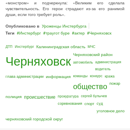
«монстром» и подчеркнула: «Великим его сделала
чувствительность. Его герои страдают из-за его ранимой
души, если того требует роль».
Опубликовано в
Уроженцы Инстербурга
Теги
Инстербург
траугот буре
актер
Черняховск
Калининградская область
ДТП
Инстербург
МЧС
Черняховский район
Черняховск
администрация
автомобиль
водитель
команды
конкурс
глава администрации
информация
кража
общество
пожар
полиция
происшествие
сергей булычев
прокуратура
соревнования
суд
спорт
уголовное дело
черняховский городской округ