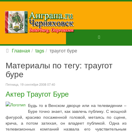
Главная
tags
траугот буре
Материалы по тегу: траугот
буре
Пятница, 19 сентября 2008 07:40
Актер Траугот Буре
Будь то в Венском дворце или на телевидении –
Буре точно знает, как завлечь публику. С мощной
фигурой, красиво посаженной головой, метаясь по сцене,
крича, а потом затихая, он владеет публикой. Одна из
телевизионных компаний назвала его чувствительным