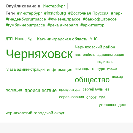
Опубликовано в
Инстербург
Теги
Инстербург
Insterburg
Восточная Пруссия
парк
гинденбургштрассе
луизенштрассе
банхофштрассе
гумбиннерштрассе
река ангерапп
архитектор
Калининградская область
ДТП
Инстербург
МЧС
Черняховский район
Черняховск
администрация
автомобиль
водитель
команды
конкурс
глава администрации
информация
кража
общество
пожар
полиция
происшествие
сергей булычев
прокуратура
соревнования
суд
спорт
уголовное дело
черняховский городской округ