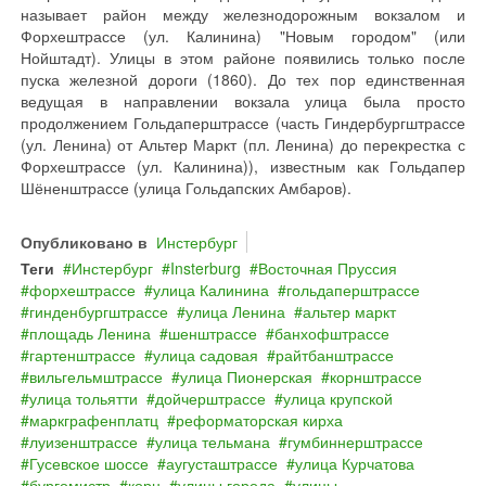
называет район между железнодорожным вокзалом и
Форхештрассе (ул. Калинина) "Новым городом" (или
Нойштадт). Улицы в этом районе появились только после
пуска железной дороги (1860). До тех пор единственная
ведущая в направлении вокзала улица была просто
продолжением Гольдаперштрассе (часть Гиндербургштрассе
(ул. Ленина) от Альтер Маркт (пл. Ленина) до перекрестка с
Форхештрассе (ул. Калинина)), известным как Гольдапер
Шёненштрассе (улица Гольдапских Амбаров).
Опубликовано в
Инстербург
Теги
Инстербург
Insterburg
Восточная Пруссия
форхештрассе
улица Калинина
гольдаперштрассе
гинденбургштрассе
улица Ленина
альтер маркт
площадь Ленина
шенштрассе
банхофштрассе
гартенштрассе
улица садовая
райтбанштрассе
вильгельмштрассе
улица Пионерская
корнштрассе
улица тольятти
дойчерштрассе
улица крупской
маркграфенплатц
реформаторская кирха
луизенштрассе
улица тельмана
гумбиннерштрассе
Гусевское шоссе
аугусташтрассе
улица Курчатова
бургомистр
корн
улицы города
улицы