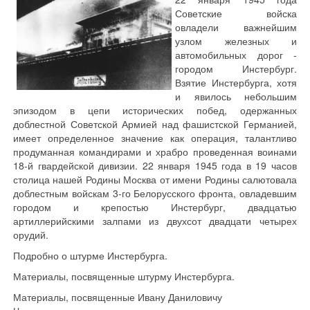
Советские войска
овладели важнейшим
узлом железных и
автомобильных дорог -
городом Инстербург.
Взятие Инстербурга, хотя
и явилось небольшим
эпизодом в цепи исторических побед, одержанных
доблестной Советской Армией над фашистской Германией,
имеет определенное значение как операция, талантливо
продуманная командирами и храбро проведенная воинами
18-й гвардейской дивизии. 22 января 1945 года в 19 часов
столица нашей Родины Москва от имени Родины салютовала
доблестным войскам 3-го Белорусского фронта, овладевшим
городом и крепостью Инстербург, двадцатью
артиллерийскими залпами из двухсот двадцати четырех
орудий.
Подробно о штурме Инстербурга.
Материалы, посвященные штурму Инстербурга.
Материалы, посвященные Ивану Даниловичу