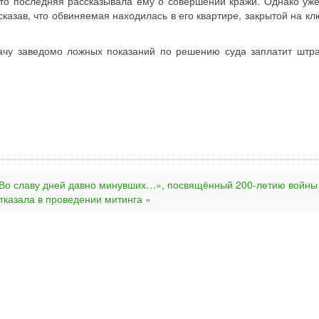
то последняя рассказывала ему о совершении кражи. Однако уже
азав, что обвиняемая находилась в его квартире, закрытой на клю
дачу заведомо ложных показаний по решению суда заплатит штр
«Во славу дней давно минувших…», посвящённый 200-летию войны
тказала в проведении митинга »