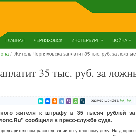
ГЛАВНАЯ
ЧЕРНЯХОВСК
ИНСТЕРБУРГ
ВОЙНА
йона
Житель Черняховска заплатит 35 тыс. руб. за ложны
аплатит 35 тыс. руб. за ложн
размер шрифта
тного жителя к штрафу в 35 тысяч рублей за
лопс.Ru" сообщили в пресс-службе суда.
редварительном расследовании по уголовному делу. На допросе