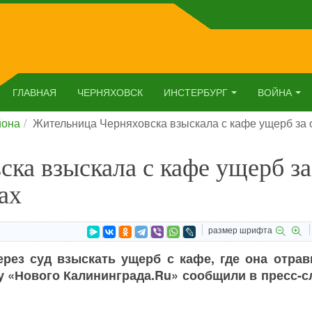
ГЛАВНАЯ
ЧЕРНЯХОВСК
ИНСТЕРБУРГ
ВОЙНА
йона
Жительница Черняховска взыскала с кафе ущерб за 
ка взыскала с кафе ущерб за
ах
размер шрифта
рез суд взыскать ущерб с кафе, где она отрав
у «Нового Калининграда.Ru» сообщили в пресс-с