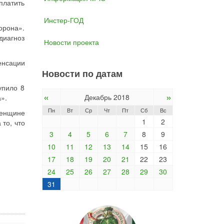
латить
Инстер-ГОД
орона».
диагноз
Новости проекта
енсации
Новости по датам
упило 8
«
»
Декабрь 2018
».
Пн
Вт
Ср
Чт
Пт
Сб
Вс
женщине
1
2
то, что
3
4
5
6
7
8
9
10
11
12
13
14
15
16
17
18
19
20
21
22
23
24
25
26
27
28
29
30
31