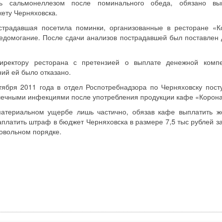
ь сальмонеллезом после поминального обеда, обязано вып
жету Черняховска.
страдавшая посетила поминки, организованные в ресторане «К
едомогание. После сдачи анализов пострадавшей был поставлен 
иректору ресторана с претензией о выплате денежной комп
ний ей было отказано.
тября 2011 года в отдел Роспотребнадзора по Черняховску пост
шечными инфекциями после употребления продукции кафе «Корона
материальном ущербе лишь частично, обязав кафе выплатить 
платить штраф в бюджет Черняховска в размере 7,5 тыс рублей за 
ровольном порядке.