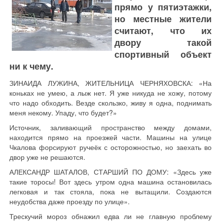
прямо у пятиэтажки,
но местные жители
считают, что их
двору такой
спортивный объект
ни к чему.
ЗИНАИДА ЛУЖИНА, ЖИТЕЛЬНИЦА ЧЕРНЯХОВСКА: «На
коньках не умею, а лыж нет. Я уже никуда не хожу, потому
что надо обходить. Везде скользко, живу я одна, поднимать
меня некому. Упаду, что будет?»
Источник, заливающий пространство между домами,
находится прямо на проезжей части. Машины на улице
Чкалова форсируют ручеёк с осторожностью, но заехать во
двор уже не решаются.
АЛЕКСАНДР ШАТАЛОВ, СТАРШИЙ ПО ДОМУ: «Здесь уже
такие торосы! Вот здесь утром одна машина остановилась
легковая и так стояла, пока не вытащили. Создаются
неудобства даже проезду по улице».
Трескучий мороз обнажил едва ли не главную проблему