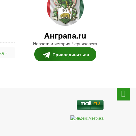
Анграпа.ru
Новости и история Черняховска
ия »
Присоединиться