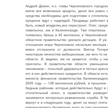
Андрей Демин, и.о. главы Черняховского городск
взяли все возможные кредиты, денег все равно н
средства необходимы для подготовки к отопительн
аукциона ждут с надеждой. Продавцы работают в
быть, новый владелец все перестроит. Олег, пред
павильоны, как в Калининграде. Там покупаешь
появилась брешь в 42 миллиона, в Черняховской
областное правительство урезало дотацию. И уж
отношении мэра Черняховска несколько месяцев н
вовсе отстранили от должности. Виктор Титор
некоторым личностям амбициозным, им чего-то не
области. И, видимо, им не нравится, чтобы у на
прислать» В правительстве области уменьшен
чиновников – попыткой удержаться в теплых кресл
кто в них действительно нуждается. В области ес
министр финансов правительства Калининградск
2005 году — 138 миллионов рублей, в прошлом 
бедным районам, которые действительно будут в 
отопительный сезон, в правительстве разводя
занимается контрольно-ревизионная служба. В Че
вернут и в следующем году, денег на мазут опять
компенсировать бюджетную дыру за счет населени