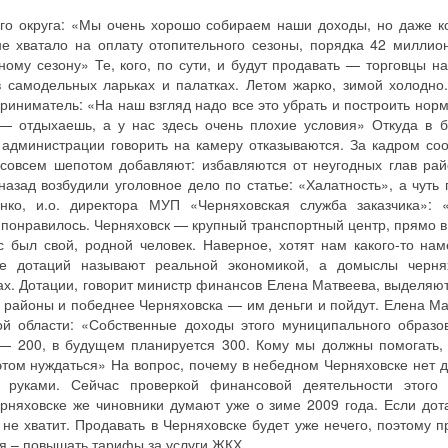
ого округа: «Мы очень хорошо собираем наши доходы, но даже к
е хватало на оплату отопительного сезоны, порядка 42 миллион
ому сезону» Те, кого, по сути, и будут продавать — торговцы на
 самодельных ларьках и палатках. Летом жарко, зимой холодно
приниматель: «На наш взгляд надо все это убрать и построить нор
 — отдыхаешь, а у нас здесь очень плохие условия» Откуда в 
 администрации говорить на камеру отказываются. За кадром со
 совсем шепотом добавляют: избавляются от неугодных глав рай
азад возбудили уголовное дело по статье: «Халатность», а чуть 
енко, и.о. директора МУП «Черняховская служба заказчика»: 
 понравилось. Черняховск — крупный транспортный центр, прямо в
с был свой, родной человек. Наверное, хотят нам какого-то нам
ие дотаций называют реальной экономикой, а домыслы черня
ах. Дотации, говорит министр финансов Елена Матвеева, выделяют
ть районы и победнее Черняховска — им деньги и пойдут. Елена Ма
ой области: «Собственные доходы этого муниципального образо
— 200, в будущем планируется 300. Кому мы должны помогать,
этом нуждаться» На вопрос, почему в небедном Черняховске нет д
т руками. Сейчас проверкой финансовой деятельности этого
рняховске же чиновники думают уже о зиме 2009 года. Если дот
 не хватит. Продавать в Черняховске будет уже нечего, поэтому п
я – повышать тарифы за услуги ЖКХ.