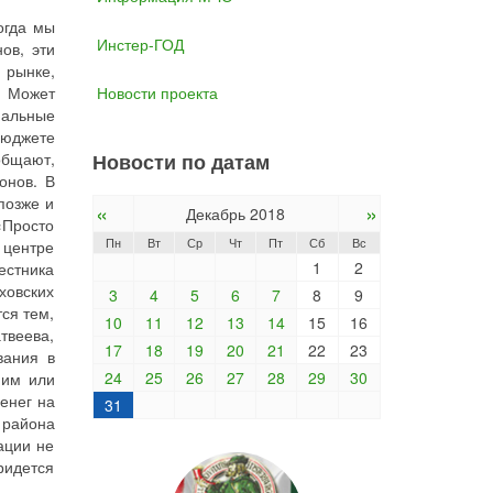
огда мы
Инстер-ГОД
ов, эти
 рынке,
. Может
Новости проекта
мальные
бюджете
общают,
Новости по датам
онов. В
позже и
«
»
Декабрь 2018
«Просто
Пн
Вт
Ср
Чт
Пт
Сб
Вс
 центре
1
2
естника
ховских
3
4
5
6
7
8
9
ся тем,
10
11
12
13
14
15
16
твеева,
17
18
19
20
21
22
23
вания в
24
25
26
27
28
29
30
 им или
енег на
31
 района
ации не
ридется