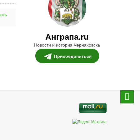
ать
Анграпа.ru
Новости и история Черняховска
Присоединиться