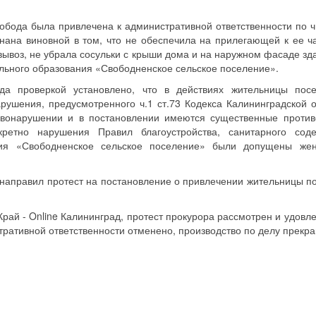
обода была привлечена к административной ответственности по ч.
нана виновной в том, что не обеспечила на прилегающей к ее ч
вывоз, не убрала сосульки с крыши дома и на наружном фасаде зда
льного образования «Свободненское сельское поселение».
да проверкой установлено, что в действиях жительницы пос
рушения, предусмотренного ч.1 ст.73 Кодекса Калининградской о
авонарушении и в постановлении имеются существенные против
кретно нарушения Правил благоустройства, санитарного сод
ния «Свободненское сельское поселение» были допущены же
д направил протест на постановление о привлечении жительницы по
рай - Online Калининград, протест прокурора рассмотрен и удовле
ративной ответственности отменено, производство по делу прекр