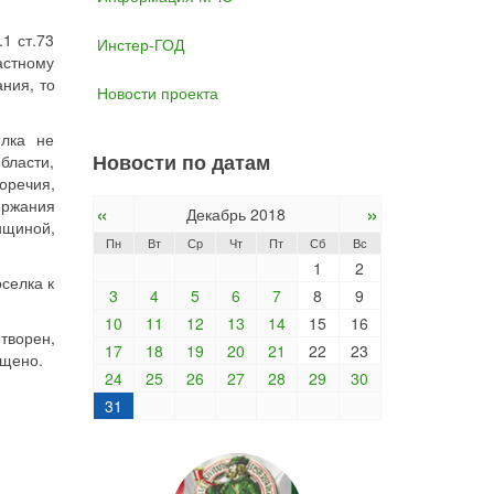
1 ст.73
Инстер-ГОД
астному
ния, то
Новости проекта
елка не
Новости по датам
бласти,
оречия,
ержания
«
»
Декабрь 2018
нщиной,
Пн
Вт
Ср
Чт
Пт
Сб
Вс
1
2
селка к
3
4
5
6
7
8
9
10
11
12
13
14
15
16
творен,
17
18
19
20
21
22
23
ащено.
24
25
26
27
28
29
30
31