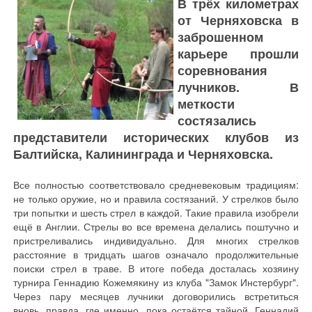
В трёх километрах
от Черняховска в
заброшенном
карьере прошли
соревнования
лучников. В
меткости
состязались
представители исторических клубов из
Балтийска, Калининграда и Черняховска.
Все полностью соответствовало средневековым традициям:
не только оружие, но и правила состязаний. У стрелков было
три попытки и шесть стрел в каждой. Такие правила изобрели
ещё в Англии. Стрелы во все времена делались поштучно и
пристреливались индивидуально. Для многих стрелков
расстояние в тридцать шагов означало продолжительные
поиски стрел в траве. В итоге победа досталась хозяину
турнира Геннадию Кожемякину из клуба "Замок Инстербург".
Через пару месяцев лучники договорились встретиться
вновь, правда, где именно, пока остаётся тайной. Геннадий