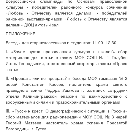
Всероссийской олимпиады по Основам православной
культуры - победителей районного конкурса сочинений
«Любовь к Отечеству является делами» - победителей
районной выставки-ярмарки «Любовь к Отечеству является
делами» ДЮЦ актовый зал
ПРИЛОЖЕНИЕ
Беседы для старшеклассников и студентов: 11.00.-12.30.
I. «Зачем нужна православная культура в школе?» сбор
материалов для статьи в газету МОУ СОШ № 1 Голубев
Игорь Геннадьевич, ответственный секретарь газеты «Право
знать»
II. «Прощать или не прощать? » беседа МОУ гимназия № 2
иерей Константин Киосев, настоятель храма святого
праведного война Фёдора Ушакова г. Балтийск, сотрудник
отдела Калининградской епархии по взаимодействию с
вооружёнными силами и правоохранительными органами
III. «Русские крест. О демографической ситуации в России»
сбор материалов для радиопередачи МОУ СОШ № 3 иерей
Георгий Матвеев, настоятель храма Успения Пресвятой
Богородицы, г. Гусев