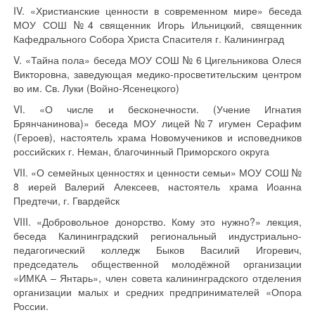
IV. «Христианские ценности в современном мире» беседа
МОУ СОШ №4 священник Игорь Ильницкий, священник
Кафедрального Собора Христа Спасителя г. Калининград
V. «Тайна пола» беседа МОУ СОШ № 6 Цигельникова Олеся
Викторовна, заведующая медико-просветительским центром
во им. Св. Луки (Войно-Ясенецкого)
VI. «О числе и бесконечности. (Учение Игнатия
Брянчанинова)» беседа МОУ лицей №7 игумен Серафим
(Героев), настоятель храма Новомучеников и исповедников
российских г. Неман, благочинный Приморского округа
VII. «О семейных ценностях и ценности семьи» МОУ СОШ №
8 иерей Валерий Алексеев, настоятель храма Иоанна
Предтечи, г. Гвардейск
VIII. «Добровольное донорство. Кому это нужно?» лекция,
беседа Калининградский региональный индустриально-
педагогический колледж Быков Василий Игоревич,
председатель общественной молодёжной организации
«ИМКА – Янтарь», член совета калининградского отделения
организации малых и средних предпринимателей «Опора
России.