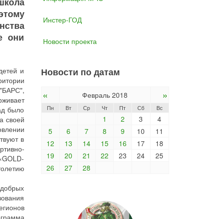
школа
этому
Инстер-ГОД
нства
е они
Новости проекта
детей и
Новости по датам
ритории
"БАРС",
«
»
Февраль 2018
рживает
Пн
Вт
Ср
Чт
Пт
Сб
Вс
ад было
1
2
3
4
а своей
овлении
5
6
7
8
9
10
11
твуют в
12
13
14
15
16
17
18
ртивно-
19
20
21
22
23
24
25
 «GOLD-
26
27
28
толетию
 добрых
зования
егионов
ограмма