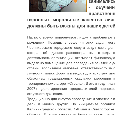
занималис
- обучен
нравстве
взрослых моральные качества личн
должны быть важны для наших дете
Настало время повернуться лицом к проблемам в
молодежи. Помощь в решении этих задач могу
Черняховского городского округа ведут свою дея
которая объединяет разновозрастные отряды с
деятельность организации, оказывает финансову
выделено помещение для проведения занятий с дет
страны, воспитание человека, ответственного за
личности, поиск форм и методов для конструктив
областных традиционных скаутских мероприят
тренировочном лагере «Стрела». В этом году пла
2007», делегирование представителей черняхо
скаутского движения.
Традиционно для скаутов проведение и участие в 
дел» и многих других. По инициативе органи
Калининградской области, 4-6 мая в Светлогорск
области. В ходе семинара было принято решен