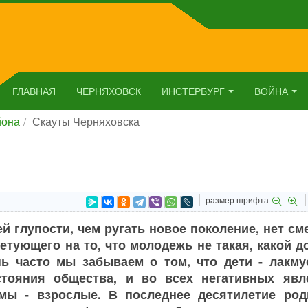
ГЛАВНАЯ
ЧЕРНЯХОВСК
ИНСТЕРБУРГ
ВОЙНА
йона
Скауты Черняховска
размер шрифта
й глупости, чем ругать новое поколение, нет с
сетующего на то, что молодежь не такая, какой 
нь часто мы забываем о том, что дети - лакму
стояния общества, и во всех негативных явл
мы - взрослые. В последнее десятилетие род