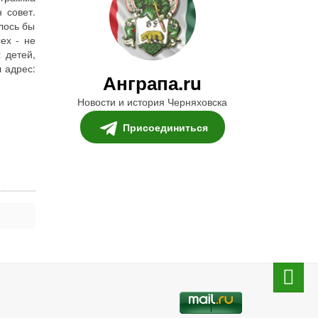
 совет.
лось бы
ех - не
 детей,
 адрес:
Анграпа.ru
Новости и история Черняховска
Присоединиться