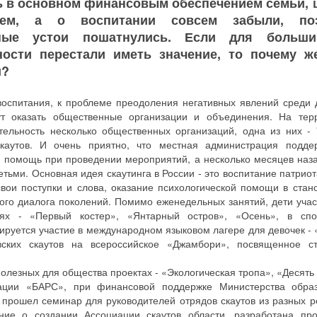
ь в основном финансовым обеспечением семьи, 
ием, а о воспитании совсем забыли, по
нные устои пошатнулись. Если для больши
ости перестали иметь значение, то почему ж
й?
оспитания, к проблеме преодоления негативных явлений среди 
т оказать общественные организации и объединения. На тер
тельность несколько общественных организаций, одна из них - 
каутов. И очень приятно, что местная администрация подде
ю помощь при проведении мероприятий, а несколько месяцев наз
ьми. Основная идея скаутинга в России - это воспитание патриот
 свои поступки и слова, оказание психологической помощи в стан
ного диалога поколений. Помимо еженедельных занятий, дети учас
иях - «Первый костер», «Янтарный остров», «Осень», в спо
нируется участие в международном языковом лагере для девочек -
вских скаутов на всероссийское «Джамбори», посвященное с
полезных для общества проектах - «Экологическая тропа», «Десять
зации «БАРС», при финансовой поддержке Министерства обра
е прошел семинар для руководителей отрядов скаутов из разных р
ие о создании Ассоциации скаутов области, разработана пр