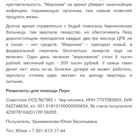
чувствительность. "Меронем" на время убивает синегнойную
инфекцию, поражающую организм, тем самым позволяя
продлить жизнь.
Долгое время справляться с бедой помогала Черняховская
больница, там закупали лекарство, но обеспечивать Леру
дорогостоящим препаратом каждые два-три месяца ЦРБ не
в силах – нет средств. "Меронем" – препарат новый, в
федеральный перечень бесплатных лекарств еще не
включен. Один день лечения "меронемом" стоит 6 тысяч
рублей, месячный курс - 200 тысяч рублей. У семьи таких
денег нет: мать из-за болезни дочери не может работать,
зарплаты отчима едва хватает на аренду квартиры и
питание.
Реквизиты для помощи Лере
Советское ОСБ №7382 г. Чер-няховск, ИНН 7707083893, БИК
042748634, к/с 301 01810100000000634, № счета получателя
423078104201700 06293.
Получатель: Храименкова Юлия Васильевна
Тел. Юлии + 7-921-613-17-44