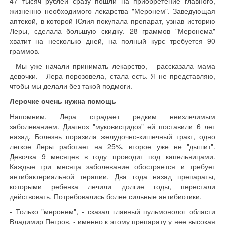
47 тысяч рублей сразу пошли на приобретение главного,
жизненно необходимого лекарства "Меронем". Заведующая
аптекой, в которой Юлия покупала препарат, узнав историю
Леры, сделала большую скидку.
28 граммов
"Меронема"
хватит на несколько дней, на полный курс требуется
90
граммов
.
- Мы уже начали принимать лекарство, - рассказала мама
девочки. - Лера порозовела, стала есть. Я не представляю,
чтобы мы делали без такой подмоги.
Лерочке очень нужна помощь
Напомним, Лера страдает редким неизлечимым
заболеванием. Диагноз "муковисцидоз" ей поставили 6 лет
назад. Болезнь поразила желудочно-кишечный тракт, одно
легкое Леры работает на 25%, второе уже не "дышит".
Девочка 9 месяцев в году проводит под капельницами.
Каждые три месяца заболевание обостряется и требует
антибактериальной терапии. Два года назад препараты,
которыми ребенка лечили долгие годы, перестали
действовать. Потребовались более сильные антибиотики.
- Только "меронем", - сказал главный пульмонолог области
Владимир Петров, - именно к этому препарату у нее высокая