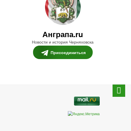
Анграпа.ru
Новости и история Черняховска
Присоединиться