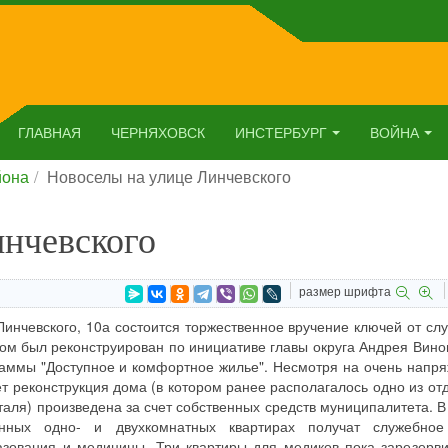
ГЛАВНАЯ
ЧЕРНЯХОВСК
ИНСТЕРБУРГ
ВОЙНА
йона
Новоселы на улице Линчевского
инчевского
размер шрифта
Линчевского, 10а состоится торжественное вручение ключей от сл
дом был реконструирован по инициативе главы округа Андрея Вино
раммы "Доступное и комфортное жилье". Несмотря на очень напр
 реконструкция дома (в котором ранее располагалось одно из от
таля) произведена за счет собственных средств муниципалитета. В
анных одно- и двухкомнатных квартирах получат служебно
азования и медицины. Три квартиры для медиков пока зарезерв