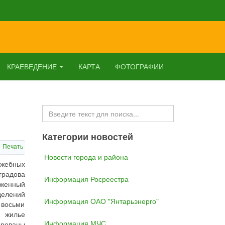
КРАЕВЕДЕНИЕ
КАРТА
ФОТОГРАФИИ
Искать...
Категории новостей
Печать
Новости города и района
ужебных
градова
Информация Росреестра
яженный
делений
Информация ОАО "Янтарьэнерго"
 восьми
е жилье
Информация МЧС
ированы