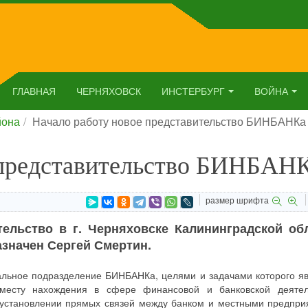
ГЛАВНАЯ
ЧЕРНЯХОВСК
ИНСТЕРБУРГ
ВОЙНА
йона
Начало работу новое представительство БИНБАНКа
 представительство БИНБАН
размер шрифта
ельство в г. Черняховске Калининградской обл
значен Сергей Смертин.
нальное подразделение БИНБАНКа, целями и задачами которого я
месту нахождения в сфере финансовой и банковской деятел
в установлении прямых связей между банком и местными предпри