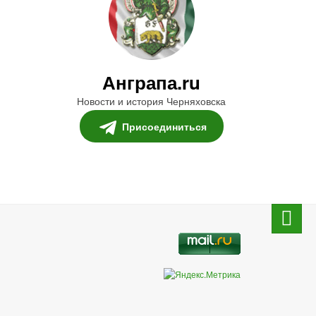
Анграпа.ru
Новости и история Черняховска
Присоединиться