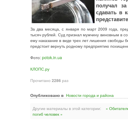
получал за
сдавать в к
представите
За два месяца, с января по март 2009 года, пр
тысяч рублей. Суд признал мужчину виновным в со
ему наказание в виде трех лет лишения свободы 
предстоит вернуть родному предприятию похищен
Фото:
potok.in.ua
КЛОПС.ру
Прочитано
2286
раз
Опубликовано в
Новости города и района
Другие материалы в этой категории:
« Обитател
погиб человек »