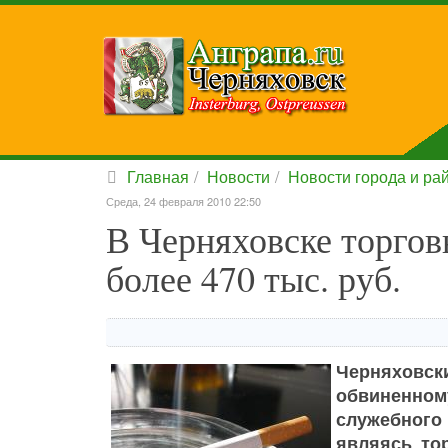
Главная
Новости
Новости города и ра
Среда, 24 февраля 2010 22:50
В Черняховске торгов
более 470 тыс. руб.
Черняховс
обвиненном
служебного
являясь то