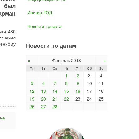
н был
арман
Инстер-ГОД
Новости проекта
чти 480
азначил
денному
Новости по датам
«
»
Февраль 2018
Пн
Вт
Ср
Чт
Пт
Сб
Вс
1
2
3
4
5
6
7
8
9
10
11
12
13
14
15
16
17
18
19
20
21
22
23
24
25
26
27
28
гне