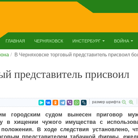
ГЛАВНАЯ
ЧЕРНЯХОВСК
ИНСТЕРБУРГ
ВОЙНА
йона
В Черняховске торговый представитель присвоил бол
ый представитель присвоил
размер шрифта
ким городским судом вынесен приговор муж
у в хищении чужого имущества с использов
 положения. В ходе следствия установлено, чт
рговым представителем табачной фирмы, ежед