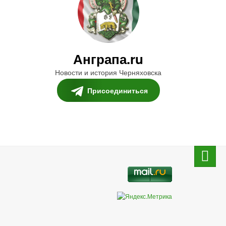
Анграпа.ru
Новости и история Черняховска
Присоединиться