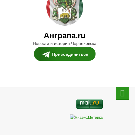
Анграпа.ru
Новости и история Черняховска
Присоединиться