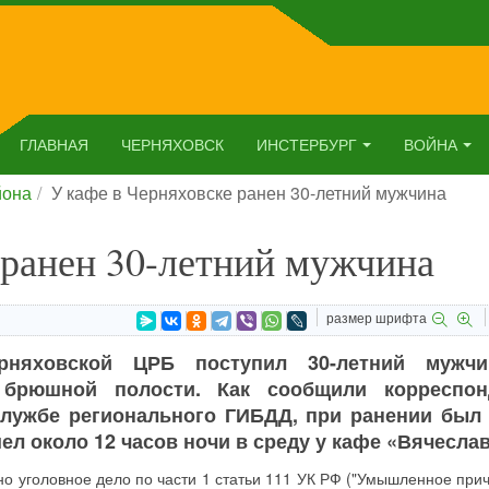
ГЛАВНАЯ
ЧЕРНЯХОВСК
ИНСТЕРБУРГ
ВОЙНА
йона
У кафе в Черняховске ранен 30-летний мужчина
 ранен 30-летний мужчина
размер шрифта
рняховской ЦРБ поступил 30-летний мужч
брюшной полости. Как сообщили корреспон
службе регионального ГИБДД, при ранении был 
л около 12 часов ночи в среду у кафе «Вячеслав
но уголовное дело по части 1 статьи 111 УК РФ ("Умышленное при