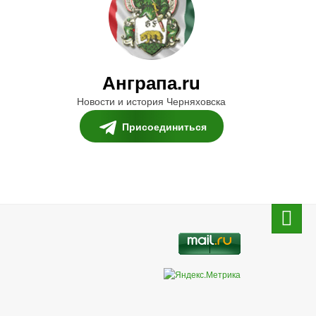
Анграпа.ru
Новости и история Черняховска
Присоединиться