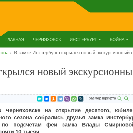
ГЛАВНАЯ
ЧЕРНЯХОВСК
ИНСТЕРБУРГ
ВОЙНА
йона
В замке Инстербург открылся новый экскурсионный 
открылся новый экскурсионны
размер шрифта
в Черняховске на открытие десятого, юбиле
ного сезона собрались друзья замка Инстербур
 по подсчетам феи замка Влады Смирново
почти 10 тысяч.