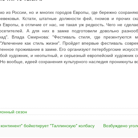
ко из России, но и многих городов Европы, где бережно сохраняю
евековья. Кстати, штатные должности фей, гномов и прочих ск
 Европы, в отличие от нас, не такая уж редкость. Чего не сдела
осетителей. А для них в замке подготовили довольно разноо
ад". Влада Смирнова: "Фестиваль стиля, где презентуются 
 "Увлечение как стиль жизни". Пройдет впервые фестиваль совре
пенное проживание в замке. Его организуют петербургские искусст
ой художник, и неопытный, и серьезный европейский художник с
 Но вообще, идеей сохранения культурного наследия проникнуты в
сионный сезон
 континент" бойкотирует "Таллинскую" колбасу
Возбуждено угол