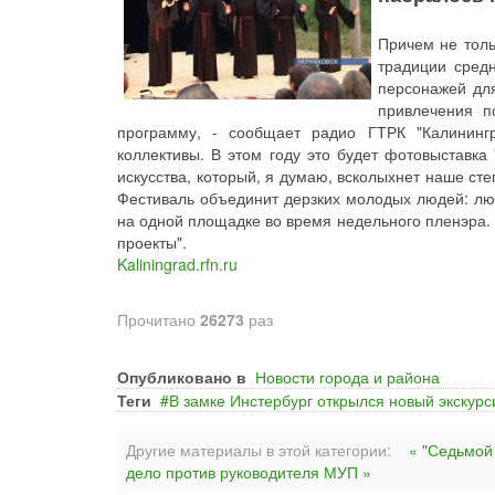
Причем не толь
традиции средн
персонажей для
привлечения п
программу, - сообщает радио ГТРК "Калинингр
коллективы. В этом году это будет фотовыставка
искусства, который, я думаю, всколыхнет наше сте
Фестиваль объединит дерзких молодых людей: люб
на одной площадке во время недельного пленэра.
проекты".
Kaliningrad.rfn.ru
Прочитано
26273
раз
Опубликовано в
Новости города и района
Теги
В замке Инстербург открылся новый экскур
Другие материалы в этой категории:
« "Седьмой
дело против руководителя МУП »