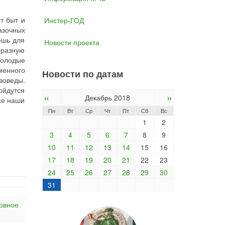
т быт и
Инстер-ГОД
азочных
ешь для
Новости проекта
бразную
молодые
менного
Новости по датам
воведы.
ойдутся
«
»
Декабрь 2018
се наши
Пн
Вт
Ср
Чт
Пт
Сб
Вс
1
2
3
4
5
6
7
8
9
10
11
12
13
14
15
16
17
18
19
20
21
22
23
24
25
26
27
28
29
30
31
овное