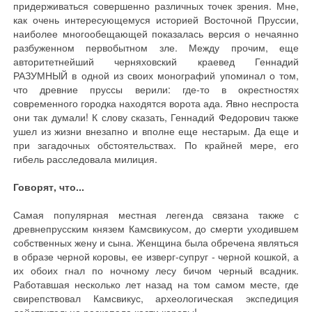
придерживаться совершенно различных точек зрения. Мне,
как очень интересующемуся историей Восточной Пруссии,
наиболее многообещающей показалась версия о нечаянно
разбуженном первобытном зле. Между прочим, еще
авторитетнейший черняховский краевед Геннадий
РАЗУМНЫЙ в одной из своих монографий упоминал о том,
что древние пруссы верили: где-то в окрестностях
современного городка находятся ворота ада. Явно неспроста
они так думали! К слову сказать, Геннадий Федорович также
ушел из жизни внезапно и вполне еще нестарым. Да еще и
при загадочных обстоятельствах. По крайней мере, его
гибель расследовала милиция.
Говорят, что...
Самая популярная местная легенда связана также с
древнепрусским князем Камсвикусом, до смерти уходившем
собственных жену и сына. Женщина была обречена являться
в образе черной коровы, ее изверг-супруг - черной кошкой, а
их обоих гнал по ночному лесу бичом черный всадник.
Работавшая несколько лет назад на том самом месте, где
свирепствовал Камсвикус, археологическая экспедиция