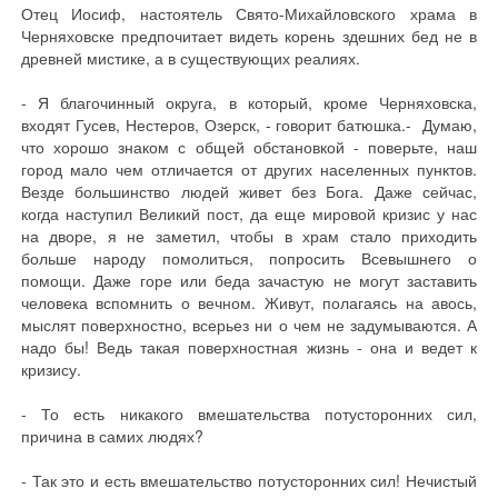
Отец Иосиф, настоятель Свято-Михайловского храма в
Черняховске предпочитает видеть корень здешних бед не в
древней мистике, а в существующих реалиях.
- Я благочинный округа, в который, кроме Черняховска,
входят Гусев, Нестеров, Озерск, - говорит батюшка.- Думаю,
что хорошо знаком с общей обстановкой - поверьте, наш
город мало чем отличается от других населенных пунктов.
Везде большинство людей живет без Бога. Даже сейчас,
когда наступил Великий пост, да еще мировой кризис у нас
на дворе, я не заметил, чтобы в храм стало приходить
больше народу помолиться, попросить Всевышнего о
помощи. Даже горе или беда зачастую не могут заставить
человека вспомнить о вечном. Живут, полагаясь на авось,
мыслят поверхностно, всерьез ни о чем не задумываются. А
надо бы! Ведь такая поверхностная жизнь - она и ведет к
кризису.
- То есть никакого вмешательства потусторонних сил,
причина в самих людях?
- Так это и есть вмешательство потусторонних сил! Нечистый