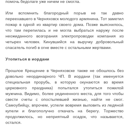
помочь бедолаге уже ничем не смогла.
Или вспомнить благородный порыв не так давно
переехавшего в Черняховск молодого армянина. Тот заметил
пожар в одной из квартир своего дома. Позже выяснилось,
что там перепилась и не могла выбраться наружу после
неожиданного возгорания электропроводки компания из
четырех человек. Кинувшийся на выручку добровольный
спасатель погиб в огне вместе с остальными жертвами.
Утопиться в иордани
Прошлое Крещение в Черняховске также не обошлось без
довольно неординарного ЧП. В иордани (так именуется
специальная прорубь, в которую окунаются во время
церковного праздника) попытался утопиться пожилой
мужчина. Видимо, более уединенного места, для того чтобы
свести счеты с опостылевшей жизнью, найти не смог.
Самоубийцу, впрочем, успели вовремя выловить из ледяной
купели и благополучно откачать на берегу. Торжество
продолжилось, но неприятный осадок, что называется,
остался.