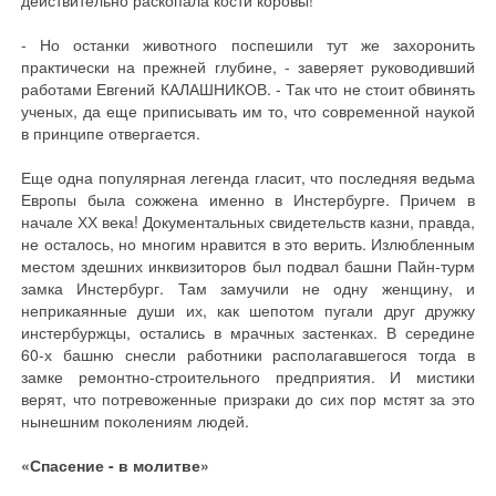
действительно раскопала кости коровы!
- Но останки животного поспешили тут же захоронить
практически на прежней глубине, - заверяет руководивший
работами Евгений КАЛАШНИКОВ. - Так что не стоит обвинять
ученых, да еще приписывать им то, что современной наукой
в принципе отвергается.
Еще одна популярная легенда гласит, что последняя ведьма
Европы была сожжена именно в Инстербурге. Причем в
начале ХХ века! Документальных свидетельств казни, правда,
не осталось, но многим нравится в это верить. Излюбленным
местом здешних инквизиторов был подвал башни Пайн-турм
замка Инстербург. Там замучили не одну женщину, и
неприкаянные души их, как шепотом пугали друг дружку
инстербуржцы, остались в мрачных застенках. В середине
60-х башню снесли работники располагавшегося тогда в
замке ремонтно-строительного предприятия. И мистики
верят, что потревоженные призраки до сих пор мстят за это
нынешним поколениям людей.
«Спасение - в молитве»