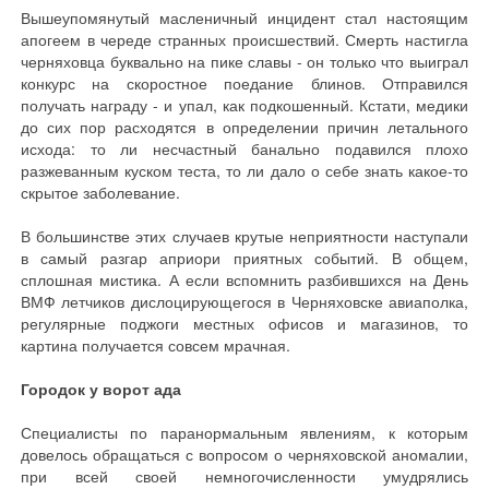
Вышеупомянутый масленичный инцидент стал настоящим
апогеем в череде странных происшествий. Смерть настигла
черняховца буквально на пике славы - он только что выиграл
конкурс на скоростное поедание блинов. Отправился
получать награду - и упал, как подкошенный. Кстати, медики
до сих пор расходятся в определении причин летального
исхода: то ли несчастный банально подавился плохо
разжеванным куском теста, то ли дало о себе знать какое-то
скрытое заболевание.
В большинстве этих случаев крутые неприятности наступали
в самый разгар априори приятных событий. В общем,
сплошная мистика. А если вспомнить разбившихся на День
ВМФ летчиков дислоцирующегося в Черняховске авиаполка,
регулярные поджоги местных офисов и магазинов, то
картина получается совсем мрачная.
Городок у ворот ада
Специалисты по паранормальным явлениям, к которым
довелось обращаться с вопросом о черняховской аномалии,
при всей своей немногочисленности умудрялись