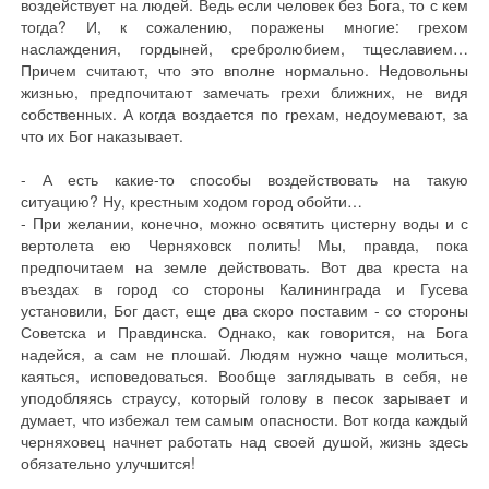
воздействует на людей. Ведь если человек без Бога, то с кем
тогда? И, к сожалению, поражены многие: грехом
наслаждения, гордыней, сребролюбием, тщеславием…
Причем считают, что это вполне нормально. Недовольны
жизнью, предпочитают замечать грехи ближних, не видя
собственных. А когда воздается по грехам, недоумевают, за
что их Бог наказывает.
- А есть какие-то способы воздействовать на такую
ситуацию? Ну, крестным ходом город обойти…
- При желании, конечно, можно освятить цистерну воды и с
вертолета ею Черняховск полить! Мы, правда, пока
предпочитаем на земле действовать. Вот два креста на
въездах в город со стороны Калининграда и Гусева
установили, Бог даст, еще два скоро поставим - со стороны
Советска и Правдинска. Однако, как говорится, на Бога
надейся, а сам не плошай. Людям нужно чаще молиться,
каяться, исповедоваться. Вообще заглядывать в себя, не
уподобляясь страусу, который голову в песок зарывает и
думает, что избежал тем самым опасности. Вот когда каждый
черняховец начнет работать над своей душой, жизнь здесь
обязательно улучшится!