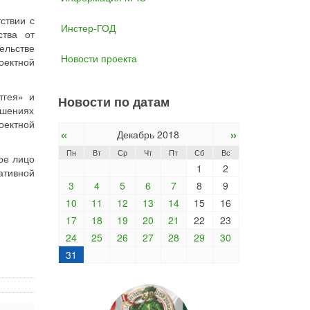
ствии с
Инстер-ГОД
ства от
ельстве
Новости проекта
оектной
тгея» и
Новости по датам
ушениях
оектной
«
»
Декабрь 2018
Пн
Вт
Ср
Чт
Пт
Сб
Вс
ое лицо
1
2
ативной
3
4
5
6
7
8
9
10
11
12
13
14
15
16
17
18
19
20
21
22
23
24
25
26
27
28
29
30
31