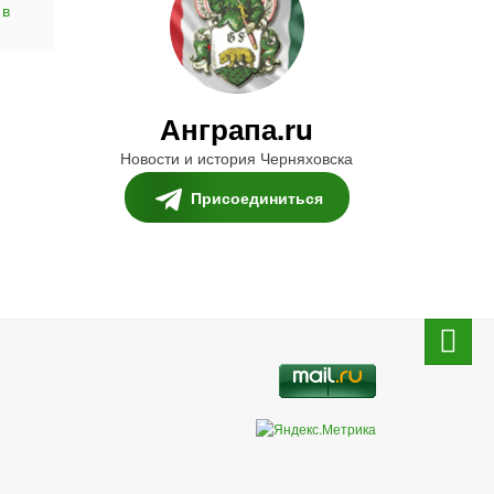
 в
Анграпа.ru
Новости и история Черняховска
Присоединиться