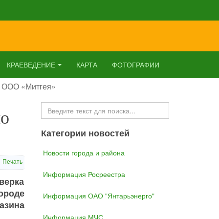
КРАЕВЕДЕНИЕ
КАРТА
ФОТОГРАФИИ
о ООО «Митгея»
Искать...
но
Категории новостей
Новости города и района
Печать
Информация Росреестра
верка
ороде
Информация ОАО "Янтарьэнерго"
газина
Информация МЧС