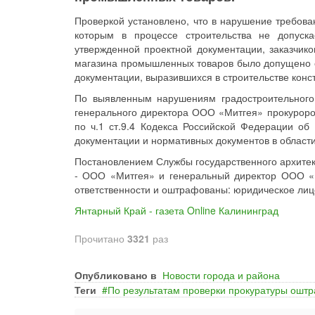
Проверкой установлено, что в нарушение требова
которым в процессе строительства не допуска
утвержденной проектной документации, заказчик
магазина промышленных товаров было допущено от
документации, выразившихся в строительстве кон
По выявленным нарушениям градостроительного
генерального директора ООО «Митгея» прокурор
по ч.1 ст.9.4 Кодекса Российской Федерации о
документации и нормативных документов в области
Постановлением Службы государственного архитек
- ООО «Митгея» и генеральный директор ООО «
ответственности и оштрафованы: юридическое лицо 
Янтарный Край - газета Online Калининград
Прочитано
3321
раз
Опубликовано в
Новости города и района
Теги
По результатам проверки прокуратуры ош