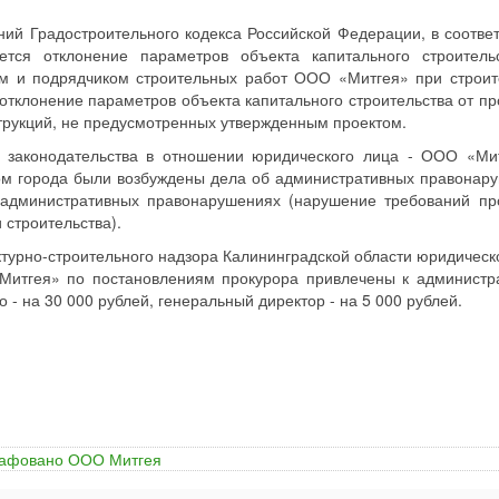
ний Градостроительного кодекса Российской Федерации, в соответ
ется отклонение параметров объекта капитального строитель
ом и подрядчиком строительных работ ООО «Митгея» при строит
клонение параметров объекта капитального строительства от пр
струкций, не предусмотренных утвержденным проектом.
 законодательства в отношении юридического лица - ООО «Ми
ом города были возбуждены дела об административных правонар
б административных правонарушениях (нарушение требований пр
 строительства).
турно-строительного надзора Калининградской области юридическ
Митгея» по постановлениям прокурора привлечены к администр
- на 30 000 рублей, генеральный директор - на 5 000 рублей.
трафовано ООО Митгея