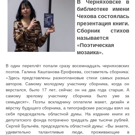
В Черняховске в
библиотеке имени
Чехова состоялась
презентация книги.
Сборник стихов
называется
«Поэтическая
мозаика».
В один переплёт попали сразу восемнадцать черняховских
поэтов. Галина Каштанова-Ерофеева, составитель сборника:
«Здесь представлены разноплановые стихи самых разных
авторов. Самому молодому участнику сборника, когда он
верстался, было 17 лет, сейчас он на два года старше. А
самому зрелому участнику сборника было уже за
семьдесят». Поэты вскладчину оплатили макет, дизайн и
вёрстку будущего сборника, а типографские расходы взял на
себя председатель областной думы. На издание книги из
депутатского фонда потрачено тридцать две тысячи рублей.
Сергей Булычёв, председатель областной думы: «Вы знаете,
удивительно талантливые люди, проживающие в