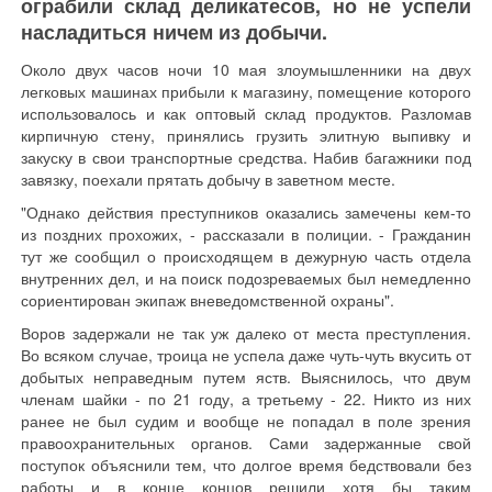
ограбили склад деликатесов, но не успели
насладиться ничем из добычи.
Около двух часов ночи 10 мая злоумышленники на двух
легковых машинах прибыли к магазину, помещение которого
использовалось и как оптовый склад продуктов. Разломав
кирпичную стену, принялись грузить элитную выпивку и
закуску в свои транспортные средства. Набив багажники под
завязку, поехали прятать добычу в заветном месте.
"Однако действия преступников оказались замечены кем-то
из поздних прохожих, - рассказали в полиции. - Гражданин
тут же сообщил о происходящем в дежурную часть отдела
внутренних дел, и на поиск подозреваемых был немедленно
сориентирован экипаж вневедомственной охраны".
Воров задержали не так уж далеко от места преступления.
Во всяком случае, троица не успела даже чуть-чуть вкусить от
добытых неправедным путем яств. Выяснилось, что двум
членам шайки - по 21 году, а третьему - 22. Никто из них
ранее не был судим и вообще не попадал в поле зрения
правоохранительных органов. Сами задержанные свой
поступок объяснили тем, что долгое время бедствовали без
работы и в конце концов решили хотя бы таким