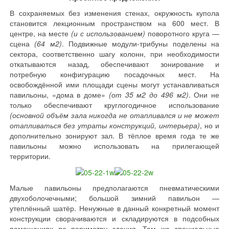
В сохраняемых без изменения стенах, окружность купола
становится лекционным пространством на 600 мест. В
центре, на месте
(и с использованием)
поворотного круга —
сцена
(64 м2)
. Подвижные модули-трибуны поделены на
сектора, соответственно шагу колонн, при необходимости
откатываются назад, обеспечивают зонирование и
потребную конфигурацию посадочных мест. На
освобождённой ими площади сцены могут устанавливаться
павильоны, «дома в доме»
(от 35 м2 до 496 м2)
. Они не
только обеспечивают круглогодичное использование
(основной объём зала никогда не отапливался и не может
отапливаться без утраты конструкций, интерьера)
, но и
дополнительно зонируют зал. В тёплое время года те же
павильоны можно использовать на прилегающей
территории.
Малые павильоны предполагаются пневматическими
двухоболочечными; большой зимний павильон —
утеплённый шатёр. Ненужные в данный конкретный момент
конструкции сворачиваются и складируются в подсобных
помещениях по периметру здания. Там же специальные