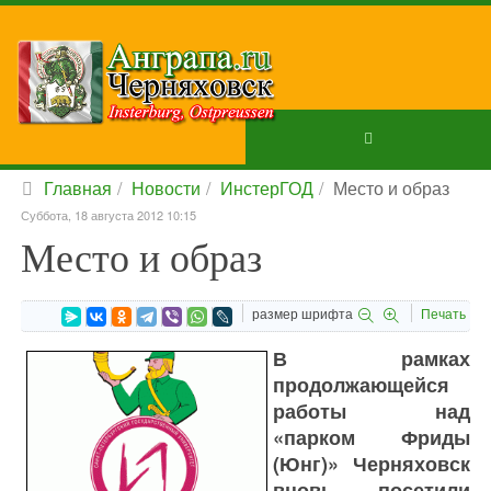
Главная
Новости
ИнстерГОД
Место и образ
Суббота, 18 августа 2012 10:15
Место и образ
размер шрифта
Печать
В рамках
продолжающейся
работы над
«парком Фриды
(Юнг)» Черняховск
вновь посетили