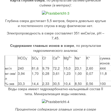
Карта глубин озера
, по результатам батиметрической
съёмки
(в метрах)
:
Глубина озера достигает 5,5 метров, берега довольно крутые
и постепенного спуска в воду фактически нет.
Электропроводность в озере составляет 351 мкСм/см, рН –
7,45.
Содержание главных ионов в озере
, по результатам
гидрохимического анализа:
-
-
-
2+
2+
+
+
HCO
SO
Cl
Ca
Mg
Na
K
сумма
3
4
ионов
мг/л
240
81,6
9,79
72,2
15,0
23,1
2,60
444
мг-экв/
3,94
1,70
0,28
3,61
1,23
1,00
0,07
11,8
л
%-экв
33,3
14,4
2,33
30,5
10,4
8,50
0,56
100
Воды озера имеют гидрокарбонатно-кальциевый состав II
типа. Минерализация воды невелика.
Процентное содержание главных ионов в озере