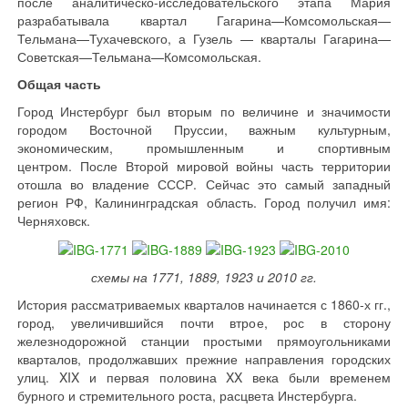
после аналитическо-исследовательского этапа Мария
разрабатывала квартал Гагарина—Комсомольская—
Тельмана—Тухачевского, а Гузель — кварталы Гагарина—
Советская—Тельмана—Комсомольская.
Общая часть
Город Инстербург был вторым по величине и значимости
городом Восточной Пруссии, важным культурным,
экономическим, промышленным и спортивным
центром. После Второй мировой войны часть территории
отошла во владение СССР. Сейчас это самый западный
регион РФ, Калининградская область. Город получил имя:
Черняховск.
схемы на 1771, 1889, 1923 и 2010 гг.
История рассматриваемых кварталов начинается с 1860-х гг.,
город, увеличившийся почти втрое, рос в сторону
железнодорожной станции простыми прямоугольниками
кварталов, продолжавших прежние направления городских
улиц. XIX и первая половина XX века были временем
бурного и стремительного роста, расцвета Инстербурга.