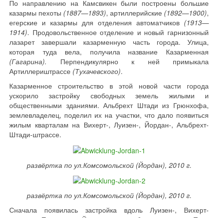
По направлению на Камсвикен были постро­ены большие
казармы пехоты
(1887—1893)
, артиллерийские
(1892—1900)
,
егерские и казармы для отделения автоматчиков
(1913—
1914)
. Продоволь­ственное отделение и новый гарнизонный
лазарет завершали казарменную часть города. Улица,
которая туда вела, получила название Казарменная
(Гагарина).
Перпендикулярно к ней примыкала
Артиллериштрассе
(Тухачевского)
.
Казарменное строительство в этой новой части города
ускорило застрой­ку свободных земель жилыми и
общественными зданиями. Аль­брехт Штади из Грюнхофа,
землевладелец, поделил их на участки, что дало появиться
жилым кварталам на Вихерт-, Луизен-, Йордан-, Альбрехт-
Штади-штрассе.
развёртка по ул.Комсомольской (Йордан), 2010 г.
развёртка по ул.Комсомольской (Йордан), 2010 г.
Сначала появилась застройка вдоль Луизен-, Вихерт-