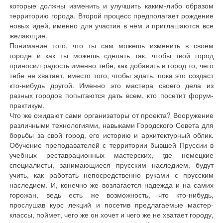
которые должны изменить и улучшить каким-либо образом
территорию города. Второй процесс предполагает рождение
новых идей, именно для участия в нём и приглашаются все
желающие.
Понимание того, что ты сам можешь изменить в своем
городе и как ты можешь сделать так, чтобы твой город
приносил радость именно тебе, как добавить в город то, чего
тебе не хватает, вместо того, чтобы ждать, пока это создаст
кто-нибудь другой. Именно это мастера своего дела из
разных городов попытаются дать всем, кто посетит форум-
практикум.
Что же ожидают сами организаторы от проекта? Вооружение
различными технологиями, навыками Городского Совета для
борьбы за свой город, его историю и архитектурный облик.
Обучение преподавателей с территории бывшей Пруссии в
учебных реставрационных мастерских, где немецкие
специалисты, занимающиеся прусским наследием, будут
учить, как работать непосредственно руками с прусским
наследием. И, конечно же возлагается надежда и на самих
горожан, ведь есть же возможность, что кто-нибудь,
прослушав курс лекций и посетив предлагаемые мастер-
классы, поймет, чего же он хочет и чего же не хватает городу,