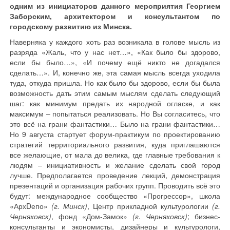
одним из инициаторов данного мероприятия Георгием
Заборским, архитектором и консультантом по
городскому развитию из Минска.
Наверняка у каждого хоть раз возникала в голове мысль из
разряда «Жаль, что у нас нет…», «Как было бы здорово,
если бы было…», «И почему ещё никто не догадался
сделать…». И, конечно же, эта самая мысль всегда уходила
туда, откуда пришла. Но как было бы здорово, если бы была
возможность дать этим самым мыслям сделать следующий
шаг: как минимум предать их народной огласке, и как
максимум – попытаться реализовать. Но Вы согласитесь, что
это всё на грани фантастики… Было на грани фантастики…
Но 9 августа стартует форум-практикум по проектированию
стратегий территориального развития, куда приглашаются
все желающие, от мала до велика, где главные требования к
людям – инициативность и желание сделать свой город
лучше. Предполагается проведение лекций, демонстрация
презентаций и организация рабочих групп. Проводить всё это
будут: международное сообщество «Прогрессор», школа
«АрхDепо»
(г. Минск)
, Центр прикладной культурологии
(г.
Черняховск)
, фонд «Дом-Замок»
(г. Черняховск)
; бизнес-
консультанты и экономисты, дизайнеры и культурологи,