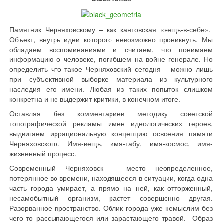
Памятник Черняховскому – как кантовская «вещь-в-себе».
Объект, внутрь идеи которого невозможно проникнуть. Мы
обладаем воспоминаниями и считаем, что понимаем
информацию о человеке, погибшем на войне генерале. Но
определить что такое Черняховский сегодня – можно лишь
при субъективной выборке материала из культурного
наследия его имени. Любая из таких попыток слишком
конкретна и не выдержит критики, в конечном итоге.
Оставляя без комментариев методику советской
топографической рекламы имен идеологических героев,
выдвигаем иррациональную концепцию освоения памяти
Черняховского. Имя-вещь, имя-табу, имя-космос, имя-
жизненный процесс.
Современный Черняховск – место неопределенное,
потерянное во времени, находящееся в ситуации, когда одна
часть города умирает, а прямо на ней, как отторженный,
несамобытный организм, растет совершенно другая.
Разорванное пространство. Облик города уже немыслим без
чего-то рассыпающегося или зарастающего травой. Образ