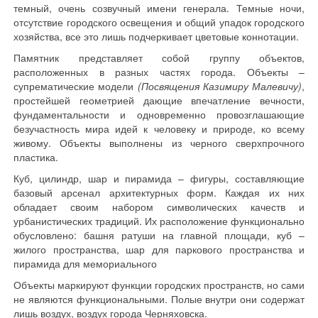
темный, очень созвучный имени генерала. Темные ночи,
отсутствие городского освещения и общий упадок городского
хозяйства, все это лишь подчеркивает цветовые коннотации.
Памятник представляет собой группу объектов,
расположенных в разных частях города. Объекты –
супрематические модели
(Посвящения Казимиру Малевичу)
,
простейшей геометрией дающие впечатление вечности,
фундаментальности и одновременно провозглашающие
безучастность мира идей к человеку и природе, ко всему
живому. Объекты выполнены из черного сверхпрочного
пластика.
Куб, цилиндр, шар и пирамида – фигуры, составляющие
базовый арсенал архитектурных форм. Каждая их них
обладает своим набором символических качеств и
урбанистических традиций. Их расположение функционально
обусловлено: башня ратуши на главной площади, куб –
жилого пространства, шар для паркового пространства и
пирамида для мемориального
Объекты маркируют функции городских пространств, но сами
не являются функциональными. Полые внутри они содержат
лишь воздух, воздух города Черняховска.