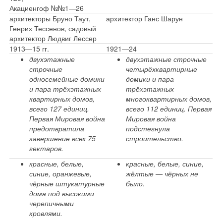
Акациенгоф №№1—26
архитекторы Бруно Таут,
архитектор Ганс Шарун
Генрих Тессенов, садовый
архитектор Людвиг Лессер
1913—15 гг.
1921—24
двухэтажные
двухэтажные строчные
строчные
четырёхквартирные
односемейные домики
домики и пара
и пара трёхэтажных
трёхэтажных
квартирных домов,
многоквартирных домов,
всего 127 единиц.
всего 112 единиц. Первая
Первая Мировая война
Мировая война
предотвратила
подстегнула
завершение всех 75
строительство.
гектаров.
красные, белые,
красные, белые, синие,
синие, оранжевые,
жёлтые — чёрных не
чёрные штукатурные
было.
дома под высокими
черепичными
кровлями.