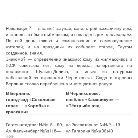
Революция? — вполне: вступай, копи, строй вскладчину дом,
и станешь в нём и съёмщиком, и совладельцем,
товарищем
.
По сей день таково и самоназвание и самоощущение
жителей; и на праздники их собирает старое, Таутом
созданное, знамя.
Знакомо? — определённо знакомо: кому из жилмассивов и
ЖСК советских лет, кому из девиза, начертанного на
постаменте Шульце-Делича, а иным из натурных
наблюдений за окраинами Черняховска. Сюда с окраины
Берлина словно переброшена многоцветная радуга.
В Берлине:
В Черняховске:
город-сад «Соколиная
посёлок «Камсвикус» —
гора» — «Коробка с
«Пёстрый» ряд»
красками»
Гартенштадтвег №№15—99;
ул.Элеваторная №№2—19,
Ам Фалькенберг №№118—
ул.Гагарина №№(38)40
120;