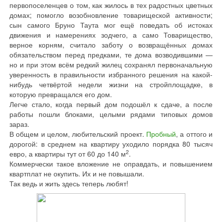
первопоселенцев о том, как жилось в тех радостных цветных
домах; помогло возобновление товарищеской активности;
сын самого Бруно Таута мог ещё поведать об истоках
движения и намерениях зодчего, а само Товарищество,
верное корням, считало заботу о возвращённых домах
обязательством перед предками, те дома возводившими —
но и при этом всём редкий жилец сохранял первоначальную
уверенность в правильности избранного решения на какой-
нибудь четвёртой недели жизни на стройплощадке, в
которую превращался его дом.
Легче стало, когда первый дом подошёл к сдаче, а после
работы пошли блоками, целыми рядами типовых домов
зараз.
В общем и целом, любительский проект.
Пробный
, а оттого и
дорогой: в среднем на квартиру уходило порядка 80 тысяч
2
евро, а квартиры тут от 60 до 140 м
.
Коммерчески такое вложение не оправдать, и повышением
квартплат не окупить. Их и не повышали.
Так ведь и жить здесь теперь любят!