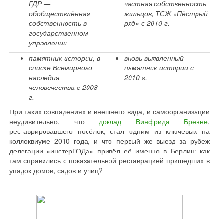
ГДР —
частная собственность
обобществлённая
жильцов, ТСЖ «Пёстрый
собственность в
ряд» с 2010 г.
государственном
управлении
памятник истории, в
вновь выявленный
списке Всемирного
памятник истории с
наследия
2010 г.
человечества с 2008
г.
При таких совпадениях и внешнего вида, и самоорганизации
неудивительно, что
доклад Винфрида Бренне
,
реставрировавшего посёлок, стал одним из ключевых на
коллоквиуме 2010 года, и что первый же выезд за рубеж
делегации «инстерГОДа» привёл её именно в Берлин: как
там справились с показательной реставрацией пришедших в
упадок домов, садов и улиц?