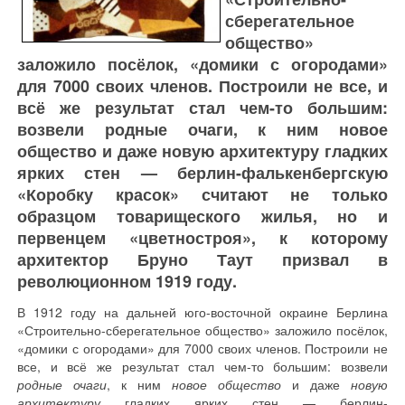
сберегательное
общество»
заложило посёлок, «домики с огородами»
для 7000 своих членов. Построили не все, и
всё же результат стал чем-то большим:
возвели родные очаги, к ним новое
общество и даже новую архитектуру гладких
ярких стен — берлин-фалькенбергскую
«Коробку красок» считают не только
образцом товарищеского жилья, но и
первенцем «цветностроя», к которому
архитектор Бруно Таут призвал в
революционном 1919 году.
В 1912 году на дальней юго-восточной окраине Берлина
«Строительно-сберегательное общество» заложило посёлок,
«домики с огородами» для 7000 своих членов. Построили не
все, и всё же результат стал чем-то большим: возвели
родные очаги
, к ним
новое общество
и даже
новую
архитектуру
гладких ярких стен — берлин-