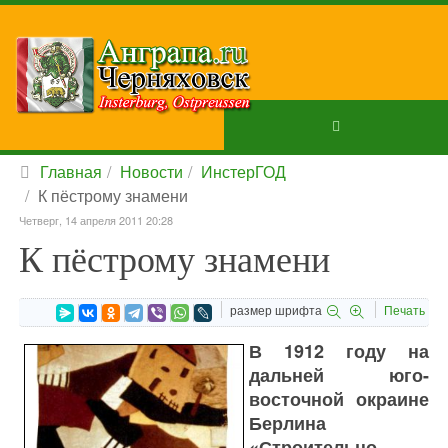
Главная
Новости
ИнстерГОД
К пёстрому знамени
Четверг, 14 апреля 2011 20:28
К пёстрому знамени
размер шрифта
Печать
В 1912 году на
дальней юго-
восточной окраине
Берлина
«Строительно-