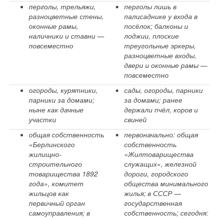
перголы, трельяжи,
перголы лишь в
разноцветные стены,
палисаднике у входа в
оконные рамы,
посёлок; балконы и
наличники и ставни —
лоджии, плоские
повсеместно
треугольные эркеры,
разноцветные входы,
двери и оконные рамы —
повсеместно
огороды, курятники,
сады, огороды, парники
парники за домами;
за домами; ранее
ныне как дачные
держали пчёл, коров и
участки
свиней
общая собственность
первоначально: общая
«Берлинского
собственность
жилищно-
«Жилтоварищества
строительного
служащих», железной
товарищества 1892
дороги, городского
года», комитет
общества минимального
жильцов как
жилья; в СССР —
первичный орган
государственная
самоуправления; в
собственность; сегодня: