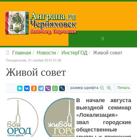
Главная
Новости
ИнстерГОД
Живой совет
Понедельник, 01 ноября 2010 21:28
Живой совет
размер шрифта
Печать
В начале августа
выездной семинар
«Локализация»
звал городские
общественные
группы и движения