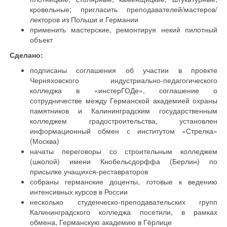
кровельные; пригласить преподавателей/мастеров/
лекторов из Польши и Германии
применить мастерские, ремонтируя некий пилотный
объект
Сделано:
подписаны соглашения об участии в проекте
Черняховского индустриально-педагогического
колледжа в «инстерГОДе», соглашение о
сотрудничестве между Германской академией охраны
памятников и Калининградским государственным
колледжем градостроительства, установлен
информационный обмен с институтом «Стрелка»
(Москва)
начаты переговоры со строительным колледжем
(школой) имени Кнобельсдорффа (Берлин) по
присылке учащихся-реставраторов
собраны германские доценты, готовые к ведению
интенсивных курсов в России
несколько студенческо-преподавательских групп
Калининградского колледжа посетили, в рамках
обмена, Германскую академию в Гёрлице