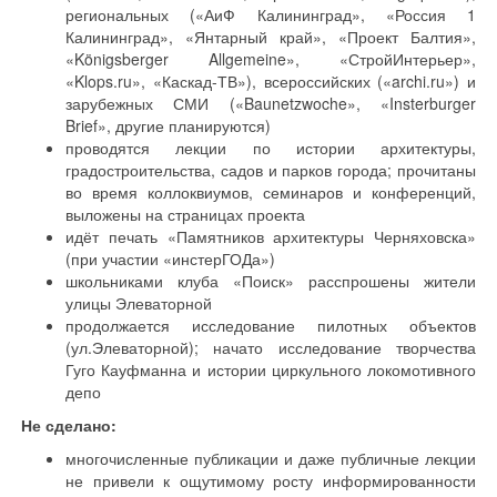
региональных («АиФ Калининград», «Россия 1
Калининград», «Янтарный край», «Проект Балтия»,
«Königsberger Allgemeine», «СтройИнтерьер»,
«Klops.ru», «Каскад-ТВ»), всероссийских («archi.ru») и
зарубежных СМИ («Baunetzwoche», «Insterburger
Brief», другие планируются)
проводятся лекции по истории архитектуры,
градостроительства, садов и парков города; прочитаны
во время коллоквиумов, семинаров и конференций,
выложены на страницах проекта
идёт печать «Памятников архитектуры Черняховска»
(при участии «инстерГОДа»)
школьниками клуба «Поиск» расспрошены жители
улицы Элеваторной
продолжается исследование пилотных объектов
(ул.Элеваторной); начато исследование творчества
Гуго Кауфманна и истории циркульного локомотивного
депо
Не сделано:
многочисленные публикации и даже публичные лекции
не привели к ощутимому росту информированности