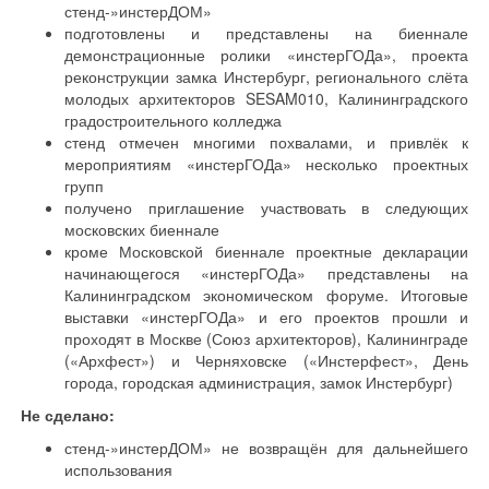
стенд-»инстерДОМ»
подготовлены и представлены на биеннале
демонстрационные ролики «инстерГОДа», проекта
реконструкции замка Инстербург, регионального слёта
молодых архитекторов SESAM010, Калининградского
градостроительного колледжа
стенд отмечен многими похвалами, и привлёк к
мероприятиям «инстерГОДа» несколько проектных
групп
получено приглашение участвовать в следующих
московских биеннале
кроме Московской биеннале проектные декларации
начинающегося «инстерГОДа» представлены на
Калининградском экономическом форуме. Итоговые
выставки «инстерГОДа» и его проектов прошли и
проходят в Москве (Союз архитекторов), Калининграде
(«Архфест») и Черняховске («Инстерфест», День
города, городская администрация, замок Инстербург)
Не сделано:
стенд-»инстерДОМ» не возвращён для дальнейшего
использования