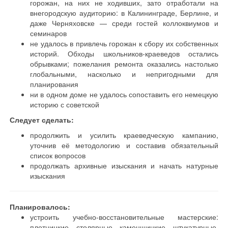
горожан, на них не ходивших, зато отработали на
внегородскую аудиторию: в Калининграде, Берлине, и
даже Черняховске — среди гостей коллоквиумов и
семинаров
не удалось в привлечь горожан к сбору их собственных
историй. Обходы школьников-краеведов остались
обрывками; пожелания ремонта оказались настолько
глобальными, насколько и непригодными для
планирования
ни в одном доме не удалось сопоставить его немецкую
историю с советской
Следует сделать:
продолжить и усилить краеведческую кампанию,
уточнив её методологию и составив обязательный
список вопросов
продолжать архивные изыскания и начать натурные
изыскания
Планировалось:
устроить учебно-восстановительные мастерские:
плотницкие, столярные, каменщицкие, штукатурные,