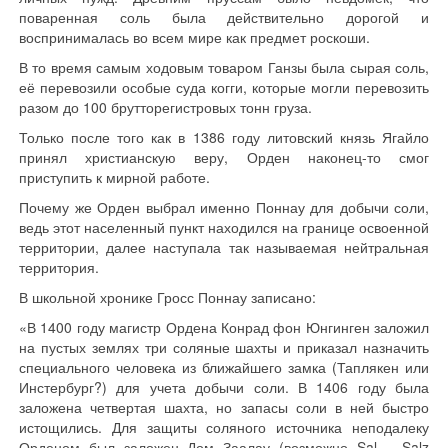
поваренная соль была действительно дорогой и
воспринималась во всем мире как предмет роскоши.
В то время самым ходовым товаром Ганзы была сырая соль,
её перевозили особые суда когги, которые могли перевозить
разом до 100 брутторегистровых тонн груза.
Только после того как в 1386 году литовский князь Ягайло
принял христианскую веру, Орден наконец-то смог
приступить к мирной работе.
Почему же Орден выбрал именно Поннау для добычи соли,
ведь этот населенный пункт находился на границе освоенной
территории, далее наступала так называемая нейтральная
территория.
В школьной хронике Гросс Поннау записано:
«В 1400 году магистр Ордена Конрад фон Юнгинген заложил
на пустых землях три соляные шахты и приказал назначить
специального человека из ближайшего замка (Таплякен или
Инстербург?) для учета добычи соли. В 1406 году была
заложена четвертая шахта, но запасы соли в ней быстро
истощились. Для защиты соляного источника неподалеку
Орденом был заложен Дом Заалау (возможно Sal = Salz