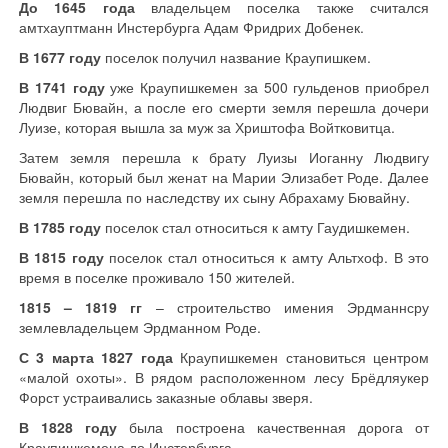
До 1645 года
владельцем поселка также считался
амтхауптманн Инстербурга Адам Фридрих Добенек.
В 1677 году
поселок получил название Краупишкем.
В 1741 году
уже Краупишкемен за 500 гульденов приобрел
Людвиг Бювайн, а после его смерти земля перешла дочери
Луизе, которая вышла за муж за Хриштофа Войтковитца.
Затем земля перешла к брату Луизы Иоганну Людвигу
Бювайн, который был женат на Марии Элизабет Роде. Далее
земля перешла по наследству их сыну Абрахаму Бювайну.
В 1785 году
поселок стал относиться к амту Гаудишкемен.
В 1815 году
поселок стал относиться к амту Альтхоф. В это
время в поселке проживало 150 жителей.
1815 – 1819 гг
– строительство имения Эрдманнсру
землевладельцем Эрдманном Роде.
С 3 марта 1827 года
Краупишкемен становиться центром
«малой охоты». В рядом расположенном лесу Брёдляукер
Форст устраивались заказные облавы зверя.
В 1828 году
была построена качественная дорога от
Краупишкемена до Инстербурга.