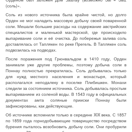
(соль)».
Соль из нового источника была крайне чистой, но долго
Орден не мог наладить массовую добычу своей поваренной
соли. Мешали большие расходы на содержание австрийских
специалистов и маленькой мастерской, где происходило
выпаривание соли и её очистка. До побережья залива соль
доставлялась от Таплякен по реке Прегель. В Таплякен соль
подвозилась на подводах.
После поражения под Грюнвальдом в 1410 году, Орден
занимали уже другие проблемы, поэтому добыча соли в
Поннау полностью прекратилась. Соль добывалась только
для нужд местного населения и монастыря, который
располагался неподалеку в поселке Плибишкен. Монахи
следили за состоянием источника. Соль добывалась простым
выпариванием из соленой воды. В 1543 году в официальных
документах амта соляные прииски Поннау были
зафиксированы, как действующие.
Об источнике вспомнили только в середине XIX века. С 1857
по 1859 года горнодобывающие товарищество посредством
бурения пыталось возобновить добычу соли. Они пробурили