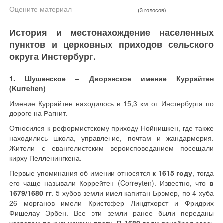
Оцените материал
(3 голосов)
История и местонахождение населенных
пунктов и церковных приходов сельского
округа Инстербург.
1. Шушенское – Дворянское имение Куррайтен
(Kurreiten)
Имение Куррайтен находилось в 15,3 км от Инстербурга по
дороге на Рагнит.
Относился к реформистскому приходу Нойнишкен, где также
находились школа, управление, почтам и жандармерия.
Жители с евангелистским вероисповеданием посещали
кирху Пелленингкена.
Первые упоминания об имении относятся
к 1615 году
, тогда
его чаще называли Коррейтен (Correyten). Известно, что
в
1679/1680 гг
. 5 хубов земли имел капитан Брэмер, по 4 хуба
26 морганов имели Кристофер Линдтхорст и Фридрих
Фишелау Эрбен. Все эти земли ранее были переданы
хозяевам по кульмскому праву.
В 1680 году
приобрел здесь