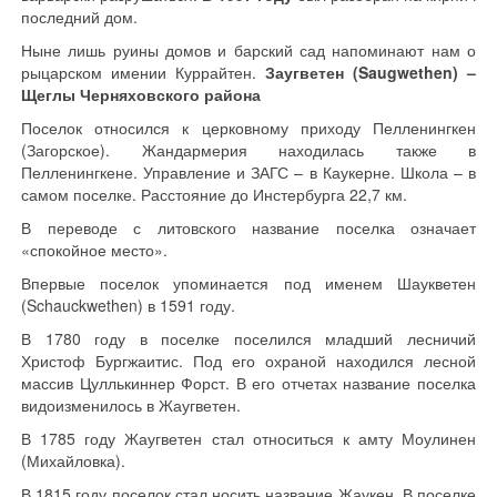
последний дом.
Ныне лишь руины домов и барский сад напоминают нам о
рыцарском имении Куррайтен.
Заугветен (Saugwethen) –
Щеглы Черняховского района
Поселок относился к церковному приходу Пелленингкен
(Загорское). Жандармерия находилась также в
Пелленингкене. Управление и ЗАГС – в Каукерне. Школа – в
самом поселке. Расстояние до Инстербурга 22,7 км.
В переводе с литовского название поселка означает
«спокойное место».
Впервые поселок упоминается под именем Шаукветен
(Schauckwethen) в 1591 году.
В 1780 году в поселке поселился младший лесничий
Христоф Бургжаитис. Под его охраной находился лесной
массив Цуллькиннер Форст. В его отчетах название поселка
видоизменилось в Жаугветен.
В 1785 году Жаугветен стал относиться к амту Моулинен
(Михайловка).
В 1815 году поселок стал носить название Жаукен. В поселке