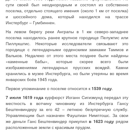
сути своей был неоднородным и состоял из собственно
поселка, отдельно стоящего имения (около 1 км от поселка)
и шоссейного дома, который находился на трассе
Инстербург – Гумбиннен.
На левом берегу реки Анграпы в 1 км северо-западнее
поселка находилось ранее крупное городище Пелужтис или
Пиллукштис. Некоторые исследователи связывают это
городище с легендарными орденскими замками Таммов и
Вальков. Недалеко от этого места позднее были найдены
«каменные бабы», которые скорее всего были
изображениями легендарных прусских вождей. Камни
хранились в музее Инстербурга, но были утеряны во время
январских боёв 1945 года.
Первое упоминание о поселке относится к
1539 году
.
7 июля 1619 года
курфюрст Иоганн Сигизмунд передал эту
местность в вотчину чиновнику из Инстербурга Гансу
Бештенвиндеру за его 42 – летнюю безупречную службу.
Управляющим был назначен Фауштиан Нимптошс. За свои
же деньги Ганс Бештенвиндер прикупил
в 1623 году
рядом
расположенные земли с красивым прудом.