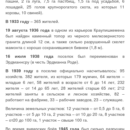
пашни, 2 га луга, 7,5 га пастбищ, 1,5 га под усадьбой, 6
лошадей, 25 голов крупнорогатого скота, из которых 11
коровы, 10 свиней).
В 1933 году
– 365 жителей.
19 августа 1936 года
в одном из карьеров Краупишкемена
был найден каменный топор из черного мелкозернистого
гранита длиной 12 см, а также сильно разрушенный скелет
мамонта с хорошо сохранившимся бивнем (1,8 м).
16 июля 1938 года
поселок был переименован в
Эрдманнсру (в честь Эрдманна Роде).
В 1939 году
в поселке официально насчитывалось: 95
хозяйств. 382 жителя, из которых 179 мужчин, 64 жителя –
младше 6 лет, 58 жителей в возрасте от 6 до 14 лет, 232
жителя – от 14 до 65 лет, 28 жителей старше 65 лет; 212
жителей заняты в сельском и лесном хозяйстве, 82 –
работают на фабрике, 33 – рабочие заводов, 23 – служащие.
Величина земельных участков: 12 участков – от 0,5 до 5 га, 6
участков – от 5 до 10 га, 2 участка – от 10 до 20 га, 8 участков
– от20 до 100 га, 1 участок – свыше 100 га.
Во время январских боёв
1945 года
был сильно разрушен