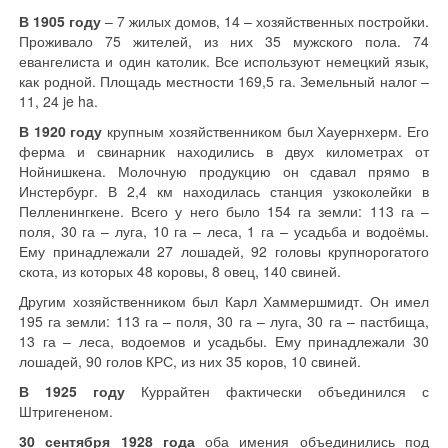
В 1905 году
– 7 жилых домов, 14 – хозяйственных постройки.
Проживало 75 жителей, из них 35 мужского пола. 74
евангелиста и один католик. Все используют немецкий язык,
как родной. Площадь местности 169,5 га. Земельный налог –
11, 24 je ha.
В 1920 году
крупным хозяйственником был Хауернхерм. Его
ферма и свинарник находились в двух километрах от
Нойнишкена. Молочную продукцию он сдавал прямо в
Инстербург. В 2,4 км находилась станция узкоколейки в
Пелленингкене. Всего у него было 154 га земли: 113 га –
поля, 30 га – луга, 10 га – леса, 1 га – усадьба и водоёмы.
Ему принадлежали 27 лошадей, 92 головы крупнорогатого
скота, из которых 48 коровы, 8 овец, 140 свиней.
Другим хозяйственником был Карл Хаммершмидт. Он имел
195 га земли: 113 га – поля, 30 га – луга, 30 га – пастбища,
13 га – леса, водоемов и усадьбы. Ему принадлежали 30
лошадей, 90 голов КРС, из них 35 коров, 10 свиней.
В 1925 году
Куррайтен фактически объединился с
Штригененом.
30 сентября 1928 года
оба имения объединились под