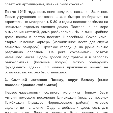
советской артиллерией, имение было сожжено.
После 1945 года
поселение получило название Заливное.
После укрупнения колхозов начало быстро разбираться на
строительные материалы. К 80-м годам поселок разбился на
несколько отдельно стоящих домов. Постепенно, по мере
вымирания жителей, дома разбирались. Ныне лишь крайние
дома вошли в состав поселка Шоссейный. Сохранились
старые немецкие карьеры (излюбленное место для спуска
замковых байдарок). Прусское городище на ручье сильно
разрушено оползнем. На реке сохранились остатки
немецкого моста. Вдоль дороги под травой и в зарослях
белокопытеня (большие лопухи) можно обнаружить
фундаменты зданий. От имения практически ничего не
осталось, так как оно было запахано.
3. Соляной источник Поннау, округ Веллау (ныне
поселок Краснооктябрьское)
Первооткрывателями соляного источника Поннау были
жители прусского поселения Бливишкен (позднее поселок
Плибишкен Глушково Черняховского района), которые
задолго до появления Ордена добывали здесь соль для
личных нужд. Древним пруссам было невдомек, что