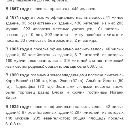
В 1867 году
в поселке проживало 445 человек.
В 1871 году
в поселке официально насчитывалось 41 жилое
здание, 93 хозяйственных зданий, 436 жителей, из них 203
мужчин. 223 человека местных уроженцев, 101 житель –
возраст до 10 лет, 302 жителя – могут свободно читать и
писать, 33 полностью безграмотны, 2 инвалида.
В 1905 году
в поселке официально насчитывалось: 40 жилых
зданий; 62 хозяйственных зданий; 317 жителей, из которых
160 мужчин; все евангелисты; 316 жителей считают немецкий
язык своим родным; общая площадь села 609,5 га.
В 1920 году
главными землевладельцами поселка считались
Карл Бювайн (109 га), Карл Эдер (57 га), Альберт Йенетт (50
га), Падеффке (72 га). Знатными людьми поселка также
были торговец Давид Блоза и хозяин гостиницы Иоганн
Хенке.
В 1925 году
в поселке официально насчитывалось: 42 жилых
зданий; 67 хозяйственных зданий; 297 жителей, из которых
148 мужчин; 295 евангелистов; общая площадь поселка
610,3 га.