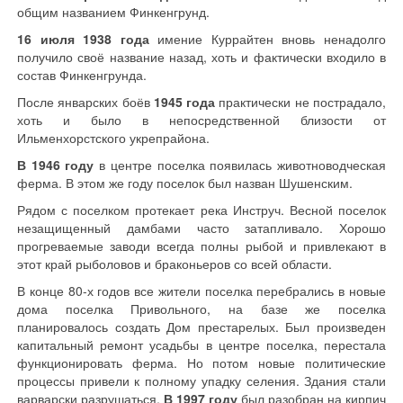
общим названием Финкенгрунд.
16 июля 1938 года
имение Куррайтен вновь ненадолго
получило своё название назад, хоть и фактически входило в
состав Финкенгрунда.
После январских боёв
1945 года
практически не пострадало,
хоть и было в непосредственной близости от
Ильменхорстского укрепрайона.
В 1946 году
в центре поселка появилась животноводческая
ферма. В этом же году поселок был назван Шушенским.
Рядом с поселком протекает река Инструч. Весной поселок
незащищенный дамбами часто затапливало. Хорошо
прогреваемые заводи всегда полны рыбой и привлекают в
этот край рыболовов и браконьеров со всей области.
В конце 80-х годов все жители поселка перебрались в новые
дома поселка Привольного, на базе же поселка
планировалось создать Дом престарелых. Был произведен
капитальный ремонт усадьбы в центре поселка, перестала
функционировать ферма. Но потом новые политические
процессы привели к полному упадку селения. Здания стали
варварски разрушаться.
В 1997 году
был разобран на кирпич