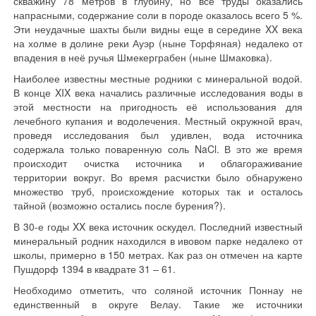
скважину 78 метров в глубину, но все труды оказались
напрасными, содержание соли в породе оказалось всего 5 %.
Эти неудачные шахты были видны еще в середине XX века
на холме в долине реки Ауэр (ныне Торфяная) недалеко от
впадения в неё ручья Шмекерграбен (ныне Шмаковка).
Наиболее известны местные родники с минеральной водой.
В конце XIX века начались различные исследования воды в
этой местности на пригодность её использования для
лечебного купания и водолечения. Местный окружной врач,
проведя исследования был удивлен, вода источника
содержала только поваренную соль NaCl. В это же время
происходит очистка источника и облагораживание
территории вокруг. Во время расчистки было обнаружено
множество труб, происхождение которых так и осталось
тайной (возможно остались после бурения?).
В 30-е годы XX века источник оскудел. Последний известный
минеральный родник находился в ивовом парке недалеко от
школы, примерно в 150 метрах. Как раз он отмечен на карте
Пушдорф 1394 в квадрате 31 – 61.
Необходимо отметить, что соляной источник Поннау не
единственный в округе Велау. Такие же источники