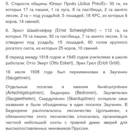
5. Староста общины Юлиус Пройз (Julius Preuß)– 30 га, из
которых 17 га пашни, 1 га луга, 8 га пастбища, 2 га занято
лесом, 2 га – под усадьбой, 5 лошадей, 18 КРС, из которых 6
коров, 14 свиней;
6. Эрнст Швайгхёфер (Ernst Schweighöfer) – 112 га, из
которых 70 га пашни, 30 га пастбища, 7 га занято лесом, 5 га
отведено под усадьбу, 15 лошадей, 60 голов крупного
рогатого скота, из которых 25 коров, 10 свиней.
В период между 1918 годом и 1945 годом учителями в школе
работали: Отто Экерт (Otto Eckert), Эрих Грел (Erich Gröll).
16 июля 1938 года был переименован в Заугенен
(Saugehnen).
Отдельные поселки и имения Анчёгштупёнен
(Antschögstupönen), Беднорен (Bednoren), Заугветелен
(Saugwethelen), Скардупёнен (Skardupönen) потеряли свои
названия и были объединены в один поселок Заугенен. В
Беднорене располагалось лесничество Цуллькинен, к
обязанностям этого лесничества относилась организация
частной небольшой охоты с травлей диких зверей для
высокопоставленных чиновников Пруссии.