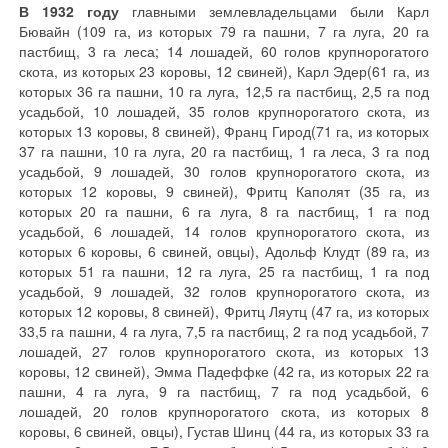
В 1932 году
главными землевладельцами были Карл
Бювайн (109 га, из которых 79 га пашни, 7 га луга, 20 га
пастбищ, 3 га леса; 14 лошадей, 60 голов крупнорогатого
скота, из которых 23 коровы, 12 свиней), Карл Эдер(61 га, из
которых 36 га пашни, 10 га луга, 12,5 га пастбищ, 2,5 га под
усадьбой, 10 лошадей, 35 голов крупнорогатого скота, из
которых 13 коровы, 8 свиней), Франц Гирод(71 га, из которых
37 га пашни, 10 га луга, 20 га пастбищ, 1 га леса, 3 га под
усадьбой, 9 лошадей, 30 голов крупнорогатого скота, из
которых 12 коровы, 9 свиней), Фритц Каполят (35 га, из
которых 20 га пашни, 6 га луга, 8 га пастбищ, 1 га под
усадьбой, 6 лошадей, 14 голов крупнорогатого скота, из
которых 6 коровы, 6 свиней, овцы), Адольф Клудт (89 га, из
которых 51 га пашни, 12 га луга, 25 га пастбищ, 1 га под
усадьбой, 9 лошадей, 32 голов крупнорогатого скота, из
которых 12 коровы, 8 свиней), Фритц Ляутц (47 га, из которых
33,5 га пашни, 4 га луга, 7,5 га пастбищ, 2 га под усадьбой, 7
лошадей, 27 голов крупнорогатого скота, из которых 13
коровы, 12 свиней), Эмма Падеффке (42 га, из которых 22 га
пашни, 4 га луга, 9 га пастбищ, 7 га под усадьбой, 6
лошадей, 20 голов крупнорогатого скота, из которых 8
коровы, 6 свиней, овцы), Густав Шинц (44 га, из которых 33 га