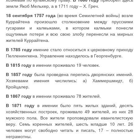
земли Якоб Мельхер, а в 1711 году – Х. Греч.
18 сентября 1757 года
(во время Семилетней войны) возле
Куррайтена произошло столкновение между прусскими
гусарами и калмыками, в котором калмыки понесли
ощутимые потери и всю свою злобу перенесли на мирных
жителей Куррайтена.
В 1785 году
имение стало относиться к церковному приходу
Пелленингкена. Управление находилось в Георгенбурге.
В 1815 году
в имении проживало 19 человек.
В 1857 году
была проведена перепись дворянских имений.
Хозяевами имения числились: а) Хаммершмидт, б)
Кройцалер.
В 1867 году
в имении проживало 78 жителей.
В 1871 году
в имении было пять жилых зданий, десять
хозяйственных построек, проживало 49 жителей, из них 28
мужского пола. Все жители проповедовали евангелистскую
веру. Семь коренных жителей, шесть младше 10 лет. 26
человек могут свободно читать и писать, 17 – полностью
неграмотны.