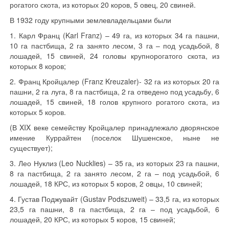
рогатого скота, из которых 20 коров, 5 овец, 20 свиней.
В 1932 году крупными землевладельцами были
1. Карл Франц (Karl Franz) – 49 га, из которых 34 га пашни,
10 га пастбища, 2 га занято лесом, 3 га – под усадьбой, 8
лошадей, 15 свиней, 24 головы крупнорогатого скота, из
которых 8 коров;
2. Франц Кройцалер (Franz Kreuzaler)- 32 га из которых 20 га
пашни, 2 га луга, 8 га пастбища, 2 га отведено под усадьбу, 6
лошадей, 15 свиней, 18 голов крупного рогатого скота, из
которых 5 коров.
(В XIX веке семейству Кройцалер принадлежало дворянское
имение Куррайтен (поселок Шушенское, ныне не
существует);
3. Лео Нуклиз (Leo Nucklies) – 35 га, из которых 23 га пашни,
8 га пастбища, 2 га занято лесом, 2 га – под усадьбой, 6
лошадей, 18 КРС, из которых 5 коров, 2 овцы, 10 свиней;
4. Густав Поджувайт (Gustav Podszuweit) – 33,5 га, из которых
23,5 га пашни, 8 га пастбища, 2 га – под усадьбой, 6
лошадей, 20 КРС, из которых 5 коров, 15 свиней;