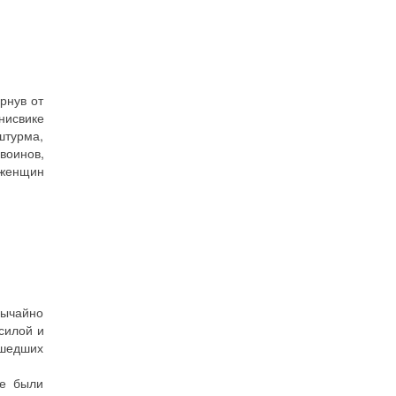
рнув от
нисвике
штурма,
воинов,
 женщин
вычайно
силой и
ушедших
се были