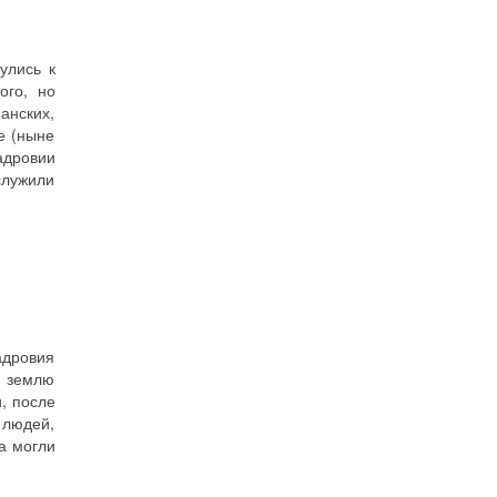
улись к
ого, но
анских,
е (ныне
адровии
служили
Надровия
ю землю
, после
 людей,
а могли