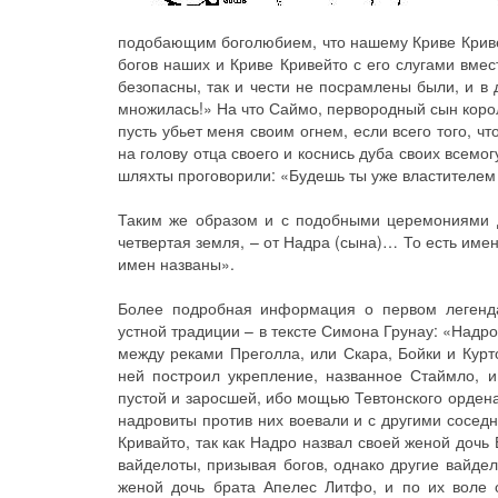
подобающим боголюбием, что нашему Криве Кривей
богов наших и Криве Кривейто с его слугами вмес
безопасны, так и чести не посрамлены были, и в 
множилась!» На что Саймо, первородный сын корол
пусть убьет меня своим огнем, если всего того, ч
на голову отца своего и коснись дуба своих всемо
шляхты проговорили: «Будешь ты уже властителем
Таким же образом и с подобными церемониями 
четвертая земля, – от Надра (сына)… То есть имен
имен названы».
Более подробная информация о первом легенда
устной традиции – в тексте Симона Грунау: «Надро
между реками Преголла, или Скара, Бойки и Курто
ней построил укрепление, названное Стаймло, и
пустой и заросшей, ибо мощью Тевтонского ордена
надровиты против них воевали и с другими сосед
Кривайто, так как Надро назвал своей женой дочь
вайделоты, призывая богов, однако другие вайдел
женой дочь брата Апелес Литфо, и по их воле