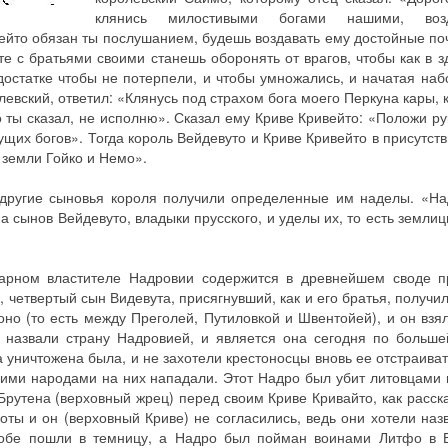
клянись милостивыми богами нашими, во
то обязан ты послушанием, будешь воздавать ему достойные поч
те с братьями своими станешь оборонять от врагов, чтобы как в з
достатке чтобы не потерпели, и чтобы умножались, и начатая наб
евский, ответил: «Клянусь под страхом бога моего Перкуна кары, 
то ты сказал, не исполню». Сказал ему Криве Кривейто: «Положи р
гущих богов». Тогда король Вейдевуто и Криве Кривейто в присутст
 земли Гойко и Немо».
другие сыновья короля получили определенные им наделы. «На
а сынов Вейдевуто, владыки прусского, и уделы их, то есть землиц
рном властителе Надровии содержится в древнейшем своде п
, четвертый сын Видевута, присягнувший, как и его братья, получи
но (то есть между Преголей, Путиловкой и Швентойей), и он взял
 назвали страну Надровией, и является она сегодня по больше
 уничтожена была, и не захотели крестоносцы вновь ее отстраиват
ними народами на них нападали. Этот Надро был убит литовцами 
 Брутена (верховный жрец) перед своим Криве Кривайто, как расск
оты и он (верховный Криве) не согласились, ведь они хотели назв
 обе пошли в темницу, а Надро был пойман воинами Литфо в 