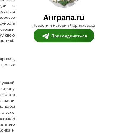
здай с
ести, а
Анграпа.ru
доровье
ожность
Новости и история Черняховска
который
уку свою
Присоединиться
вии всей
дровия,
ы, от их
русской
л страну
 ее и в
й части
ь, дабы
по воле
азывали
ать его
Бойки и