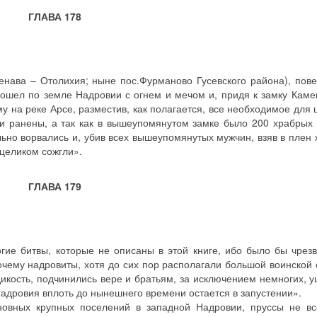
ГЛАВА 178
тенава – Отолихия; ныне пос.Фурманово Гусевского района), пове
рошел по земле Надровии с огнем и мечом и, придя к замку Каме
у на реке Арсе, разместив, как полагается, все необходимое для 
и ранены, а так как в вышеупомянутом замке было 200 храбрых 
льно ворвались и, убив всех вышеупомянутых мужчин, взяв в плен
 целиком сожгли».
ГЛАВА 179
гие битвы, которые не описаны в этой книге, ибо было бы чрез
почему надровиты, хотя до сих пор располагали большой воинской 
дикость, подчинились вере и братьям, за исключением немногих, 
адровия вплоть до нынешнего времени остается в запустении».
новных крупных поселений в западной Надровии, пруссы не в