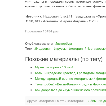
уничтожены и передали своим потомкам устную т
время прусские сказания и были записаны фолькл
Источник:
Надровия (стр.241) (выдержки из «Хрон
1998, №1 / Альманах «Берега Анграпы» 2’2006
Прочитано
15434
раз
Опубликовано в
Инстербург
Теги
Надровия
пруссы
история
Черняховск
Похожие материалы (по тегу)
Музею истории - 10 лет!
Калининградские краеведы разгадали загад
Международный военно-исторический фести
Телепробег: «Вести-Калининград» в Черняхо
Как добраться до «Гумбинненского сражени
Другие материалы в этой категории:
« Зимний д