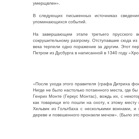
умерщвлен».
В следующих письменных источниках сведени
упоминающихся событий.
На завершающем этапе третьего прусского в
сокрушительному разгрому. Отступавшие сюда из з
века терпели одно поражение за другим. Этот пе
Петром из Дусбурга в написанной в 1340 году «Х
«После ухода этого правителя (графа Дитриха фон 
Нигде не было настолько потаенного места, где бы 
Генрих Монте (Геркус Монтас), вождь их, с некот
как товарищи его пошли на охоту, к этому месту
Хельвик из Гольтбаха с несколькими воинами, и 
дереве и повешенного пронзили мечом». (Было это