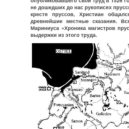
опубликовавшего свой труд в 1526 го
не дошедших до нас рукописях прусск
крестя пруссов, Христиан общал
древнейшие местные сказания. В
Мариниуса «Хроника магистров прус
выдержки из этого труда.