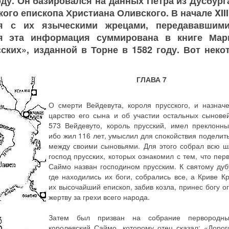
ду. Он базировался на данных Петра из Дусбург
ого епископа Христиана Оливского. В начале XIII
ся с их языческими жрецами, передававшим
ся эта информация суммирована в книге Мар
ских», изданной в Торне в 1582 году. Вот неко
ГЛАВА 7
О смерти Вейдевута, короля прусского, и назнач
царство его сына и об участии остальных сынове
573 Вейдевуто, король прусский, имел преклонны
ибо жил 116 лет, умыслил для спокойствия поделит
между своими сыновьями. Для этого собрал всю ш
господ прусских, которых ознакомил с тем, что пер
Саймо назван господином прусским. К святому дубу
где находились их боги, собрались все, а Криве Кр
их высочайший епископ, забив козла, принес богу о
жертву за грехи всего народа.
Затем был призван на собрание первородн
королевский Саймо, которому отец сказал: «Дорог