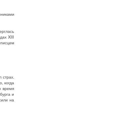
нниками
ерглась
ах XIII
описцем
 страх.
о, когда
о время
бурга и
сили на