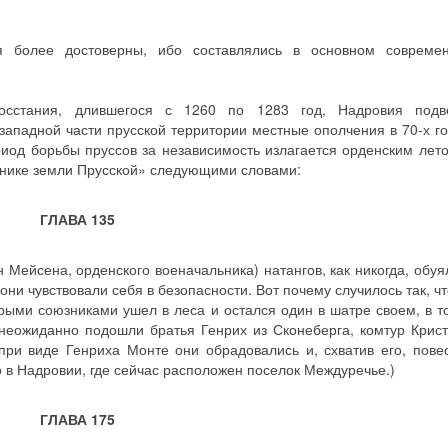
я более достоверны, ибо составлялись в основном совреме
осстания, длившегося с 1260 по 1283 год, Надровия подв
ападной части прусской территории местные ополчения в 70-х год
риод борьбы пруссов за независимость излагается орденским лет
ронике земли Прусской» следующими словами:
ГЛАВА 135
Мейсена, орденского военачальника) натангов, как никогда, обуял
они чувствовали себя в безопасности. Вот почему случилось так, чт
орыми союзниками ушел в леса и остался один в шатре своем, в т
 неожиданно подошли братья Генрих из Сконеберга, комтур Крист
при виде Генриха Монте они обрадовались и, схватив его, пове
 в Надровии, где сейчас расположен поселок Междуречье.)
ГЛАВА 175