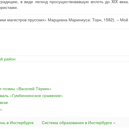
радицию, в виде легенд просуществовавшую вплоть до XIX века.
ористами.
ики магистров прусских» Марциана Мариниуса: Торн, 1582). – Мой 
ий район
ки поэмы «Василий Тёркин»
валь «Гумбинненское сражение»
вске
я»
ень в Инстербурге
Система образования в Инстербурге »