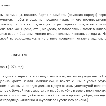
 земли.
аны, вармийцы, натанги, барты и самбиты (прусские народы) верн
ожников, чтобы впредь не предпринимать ничего противозаконн
 магистр и братья, радеющие о расширении пределов христи
сле того как Тирско, отец Маудело, возглавлявший замок в Вилов
ился вере и братьям, многие властительные и знатные люди из Н
воей и, возродившись в источнике крещения, оставив идолов, 
ГЛАВА 176
овы (1274 год).
оразумие и верность этих надровитов и то, что из-за ухода земля 
дорика, фогта земли Самбийской, и войско с ним в упомянуту
гнем и мечом и, пройдя дальше к двум замкам упомянутой волости
онец с Божьей помощью взяли их оба и, убив и взяв в плен многих
хватили столько добычи из коней, скота и прочего добра, что едв
уют городища Синявино и Журавлево Гусевского района.)