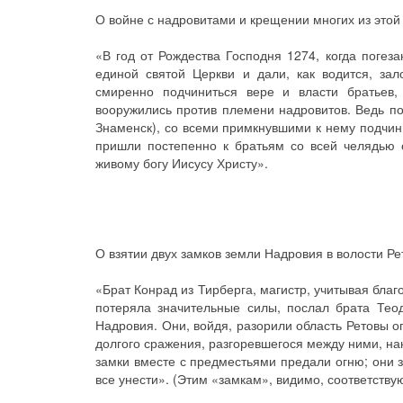
О войне с надровитами и крещении многих из этой
«В год от Рождества Господня 1274, когда погез
единой святой Церкви и дали, как водится, зал
смиренно подчиниться вере и власти братьев,
вооружились против племени надровитов. Ведь по
Знаменск), со всеми примкнувшими к нему подчин
пришли постепенно к братьям со всей челядью с
живому богу Иисусу Христу».
О взятии двух замков земли Надровия в волости Рет
«Брат Конрад из Тирберга, магистр, учитывая благ
потеряла значительные силы, послал брата Тео
Надровия. Они, войдя, разорили область Ретовы о
долгого сражения, разгоревшегося между ними, нак
замки вместе с предместьями предали огню; они за
все унести». (Этим «замкам», видимо, соответств