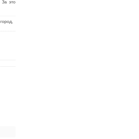
 За это
город,