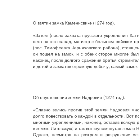
О взятии замка Каменисвике (1274 год).
«Затем (после захвата прусского укрепления Кат
него на юго-запад, магистр с большим войском п
(пос. Тимофеевка Черняховского района), стоящем
он пошел на замок, и с обеих сторон многие был
наконец после долгого сражения братья стремите
и детей и захватив огромную добычу, самый замок
Об опустошении земли Надровия (1274 год).
«Славно велись против этой земли Надровия мно
долго повествовать о каждой в отдельности. Вот 
многими укреплениями, наконец, оставив всякую 
в землю Литовскую; и так вышеупомянутая земля Н
Однако, несмотря на разгром и разрушение ос