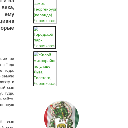
а и на
 века,
и ему
циана
торые
ении на
й «Года
е года,
ь землю
ляхту и
вый сын
, туда,
ивейто,
гненную
ый сын
ой сын,