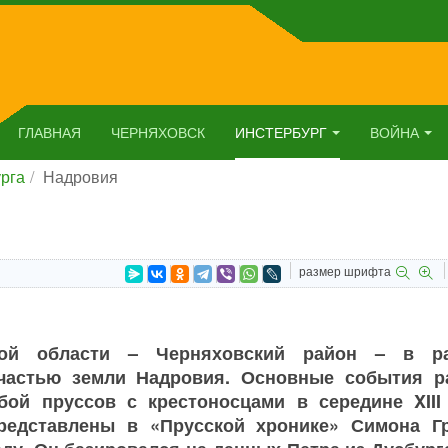
ГЛАВНАЯ
ЧЕРНЯХОВСК
ИНСТЕРБУРГ
ВОЙНА
рга
Надровия
размер шрифта
ской области – Черняховский район – в р
 частью земли Надровия. Основные события р
ой пруссов с крестоносцами в середине XIII 
редставлены в «Прусской хронике» Симона Гр