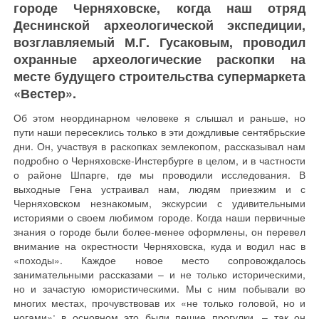
городе Черняховске, когда наш отряд
Деснинской археологической экспедиции,
возглавляемый М.Г. Гусаковым, проводил
охранные археологические раскопки на
месте будущего строительства супермаркета
«Вестер».
Об этом неординарном человеке я слышал и раньше, но
пути наши пересеклись только в эти дождливые сентябрьские
дни. Он, участвуя в раскопках землекопом, рассказывал нам
подробно о Черняховске-Инстербурге в целом, и в частности
о районе Шпарге, где мы проводили исследования. В
выходные Гена устраивал нам, людям приезжим и с
Черняховском незнакомым, экскурсии с удивительными
историями о своем любимом городе. Когда наши первичные
знания о городе были более-менее оформлены, он перевел
внимание на окрестности Черняховска, куда и водил нас в
«походы». Каждое новое место сопровождалось
занимательными рассказами – и не только историческими,
но и зачастую юмористическими. Мы с ним побывали во
многих местах, прочувствовав их «не только головой, но и
ногами»: в основном это были пешие прогулки, – так он