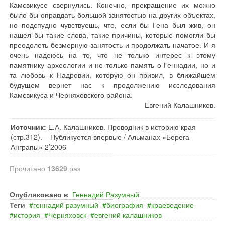
Камсвикусе свернулись. Конечно, прекращение их можно
было бы оправдать большой занятостью на других объектах,
но подспудно чувствуешь, что, если бы Гена был жив, он
нашел бы такие слова, такие причины, которые помогли бы
преодолеть безмерную занятость и продолжать начатое. И я
очень надеюсь на то, что не только интерес к этому
памятнику археологии и не только память о Геннадии, но и
та любовь к Надровии, которую он привил, в ближайшем
будущем вернет нас к продолжению исследования
Камсвикуса и Черняховского района.
Евгений Калашников.
Источник:
Е.А. Калашников. Проводник в историю края
(стр.312). – Публикуется впервые / Альманах «Берега
Анграпы» 2’2006
Прочитано
13629
раз
Опубликовано в
Геннадий Разумный
Теги
геннадий разумный
биография
краеведение
история
Черняховск
евгений калашников