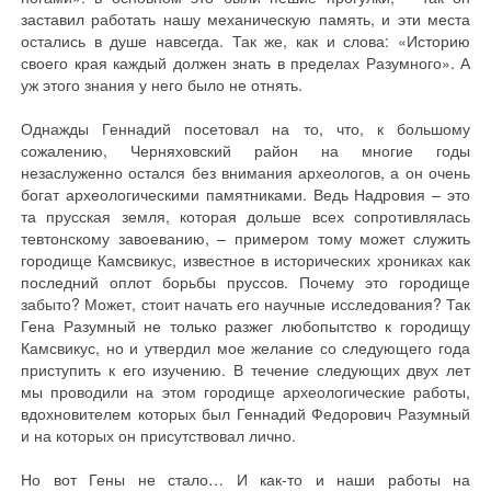
заставил работать нашу механическую память, и эти места
остались в душе навсегда. Так же, как и слова: «Историю
своего края каждый должен знать в пределах Разумного». А
уж этого знания у него было не отнять.
Однажды Геннадий посетовал на то, что, к большому
сожалению, Черняховский район на многие годы
незаслуженно остался без внимания археологов, а он очень
богат археологическими памятниками. Ведь Надровия – это
та прусская земля, которая дольше всех сопротивлялась
тевтонскому завоеванию, – примером тому может служить
городище Камсвикус, известное в исторических хрониках как
последний оплот борьбы пруссов. Почему это городище
забыто? Может, стоит начать его научные исследования? Так
Гена Разумный не только разжег любопытство к городищу
Камсвикус, но и утвердил мое желание со следующего года
приступить к его изучению. В течение следующих двух лет
мы проводили на этом городище археологические работы,
вдохновителем которых был Геннадий Федорович Разумный
и на которых он присутствовал лично.
Но вот Гены не стало… И как-то и наши работы на