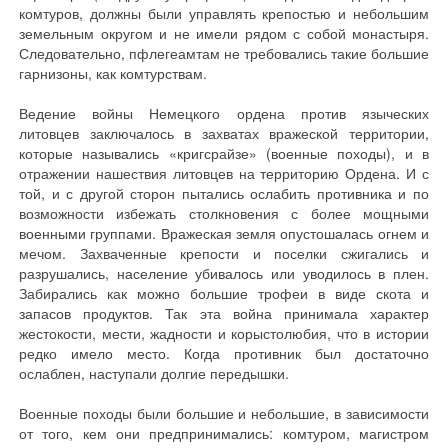
комтуров, должны были управлять крепостью и небольшим
земельным округом и не имели рядом с собой монастыря.
Следовательно, пфлегеамтам не требовались такие большие
гарнизоны, как комтурствам.
Ведение войны Немецкого ордена против языческих
литовцев заключалось в захватах вражеской территории,
которые назывались «кригсрайзе» (военные походы), и в
отражении нашествия литовцев на территорию Ордена. И с
той, и с другой сторон пытались ослабить противника и по
возможности избежать столкновения с более мощными
военными группами. Вражеская земля опустошалась огнем и
мечом. Захваченные крепости и поселки сжигались и
разрушались, население убивалось или уводилось в плен.
Забирались как можно большие трофеи в виде скота и
запасов продуктов. Так эта война принимала характер
жестокости, мести, жадности и корыстолюбия, что в истории
редко имело место. Когда противник был достаточно
ослаблен, наступали долгие передышки.
Военные походы были большие и небольшие, в зависимости
от того, кем они предпринимались: комтуром, магистром