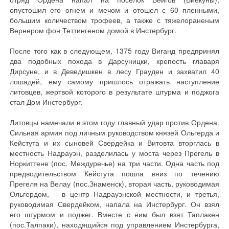
опустошил его огнем и мечом и отошел с 60 пленными,
большим количеством трофеев, а также с тяжелораненым
Вернером фон Теттингеном домой в Инстербург.
После того как в следующем, 1375 году Виганд предпринял
два подобных похода в Дарсуницки, крепость главаря
Дирсуне, и в Деведишкен в лесу Грауден и захватил 40
лошадей, ему самому пришлось отражать наступление
литовцев, жертвой которого в результате штурма и поджога
стал Дом Инстербург.
Литовцы намечали в этом году главный удар против Ордена.
Сильная армия под личным руководством князей Ольгерда и
Кейстута и их сыновей Свердейка и Витовта вторглась в
местность Надрауэн, разделилась у моста через Прегель в
Норкиттене (пос. Междуречье) на три части. Одна часть под
предводительством Кейстута пошла вниз по течению
Прегеля на Велау (пос.Знаменск), вторая часть, руководимая
Ольгердом, – в центр Надрауэнской местности, и третья,
руководимая Свердейком, напала на Инстербург. Он взял
его штурмом и поджег. Вместе с ним был взят Таплакен
(пос.Талпаки), находящийся под управлением Инстербурга,