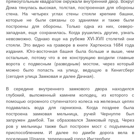
прямоугольным квадратом окружали внутренний двор. Вокруг
Дома тянулась высокая, толстая, построенная для обороны
стена. На четырех углах стены стояли крепкие башни,
которые не были связаны со зданиями и также были
построены для обороны. Только одна из них, северо-
западная, еще сохранилась. Когда рушились другие, узнать
невозможно. Однако еще на рубеже XVI-XVII столетий они
стояли. Это видно на гравюре в книге Харткноха 1684 года
издания. Юго-восточная башня была больше и выше, чем
остальные, потому что в ее конструкцию входили главные
ворота с подвесным (разводным) мостом, через который
можно было попасть на улицу, ведущую в Кенигсберг
(сегодня улица Замковая и далее Дачная).
В середине внутреннего замкового двора находился
глубокий, выложенный камнем колодец, из которого с
помощью огромного ступенчатого колеса на железных цепях
подавалась вода для гарнизона. Когда позднее была
построена замковая мельница, ручей Чернуппе был
запружен дамбой. Так образовался Замковый пруд. Через
ров у мельницы также был построен мост с подъемным
приспособлением. И далее по дамбе дорога вела в
поселение Шпарге, теперешний город Инстербург.