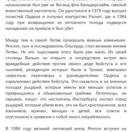
начальником был уже не Виганд фон Бальдерсхайм, смелый
воинственный настоятель. Он удостоился в 1379 году высших
почестей Ордена и получил комтурство Рагнит, где в 1384
году при возвращении из литовского похода подвергся
нападению на привале и был убит.
Между тем в самой Литве произошли важные изменения.
Ягелло, сын и последователь Ольгерда, стал великим князем
Литвы. Но его тщеславию этого было уже мало, Из своей
столицы Вильно он открыто и посредством интриг вел
враждебные действия против своего дяди Кейстута и его
сыновей, резиденция которых была в Троках, завязывал
секретные переговоры с руководителями Ордена и
парализовал действия Кейстута. Это сказалось и на военных
походах рыцарей, которые имели все меньше успехов и
превращались в обыкновенные грабежи. Летописцы, не
скрывая, пишут, что настоятель Инстербурга послал отряд
рыцарей, которые убили всех, кто не был христианином, всех
язычников, мужчин, женщин и детей, все сожгли и
опустошили и привезли с собой много награбленного.
В 1386 году великий литовский князь Ягелло вступил на