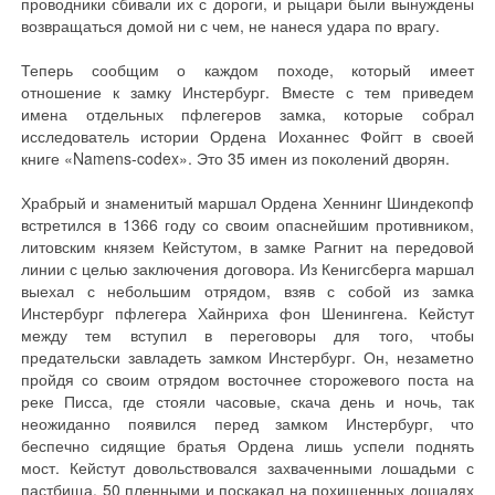
проводники сбивали их с дороги, и рыцари были вынуждены
возвращаться домой ни с чем, не нанеся удара по врагу.
Теперь сообщим о каждом походе, который имеет
отношение к замку Инстербург. Вместе с тем приведем
имена отдельных пфлегеров замка, которые собрал
исследователь истории Ордена Иоханнес Фойгт в своей
книге «Namens-codex». Это 35 имен из поколений дворян.
Храбрый и знаменитый маршал Ордена Хеннинг Шиндекопф
встретился в 1366 году со своим опаснейшим противником,
литовским князем Кейстутом, в замке Рагнит на передовой
линии с целью заключения договора. Из Кенигсберга маршал
выехал с небольшим отрядом, взяв с собой из замка
Инстербург пфлегера Хайнриха фон Шенингена. Кейстут
между тем вступил в переговоры для того, чтобы
предательски завладеть замком Инстербург. Он, незаметно
пройдя со своим отрядом восточнее сторожевого поста на
реке Писса, где стояли часовые, скача день и ночь, так
неожиданно появился перед замком Инстербург, что
беспечно сидящие братья Ордена лишь успели поднять
мост. Кейстут довольствовался захваченными лошадьми с
пастбища, 50 пленными и поскакал на похищенных лошадях