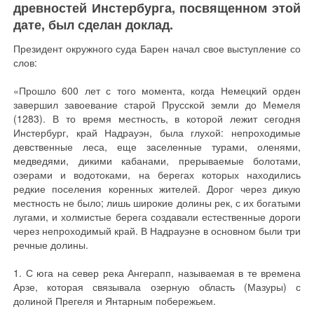
древностей Инстербурга, посвященном этой
дате, был сделан доклад.
Президент окружного суда Барен начал свое выступление со
слов:
«Прошло 600 лет с того момента, когда Немецкий орден
завершил завоевание старой Прусской земли до Мемеля
(1283). В то время местность, в которой лежит сегодня
Инстербург, край Надрауэн, была глухой: непроходимые
девственные леса, еще заселенные турами, оленями,
медведями, дикими кабанами, прерываемые болотами,
озерами и водотоками, на берегах которых находились
редкие поселения коренных жителей. Дорог через дикую
местность не было; лишь широкие долины рек, с их богатыми
лугами, и холмистые берега создавали естественные дороги
через непроходимый край. В Надрауэне в основном были три
речные долины.
1. С юга на север река Ангерапп, называемая в те времена
Арзе, которая связывала озерную область (Мазуры) с
долиной Прегеля и Янтарным побережьем.