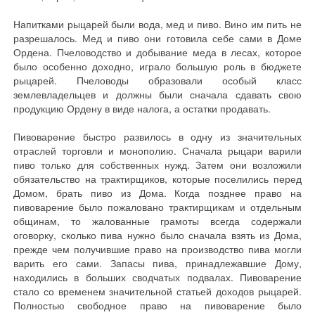
Напитками рыцарей были вода, мед и пиво. Вино им пить не
разрешалось. Мед и пиво они готовила себе сами в Доме
Ордена. Пчеловодство и добывание меда в лесах, которое
было особенно доходно, играло большую роль в бюджете
рыцарей. Пчеловоды образовали особый класс
землевладельцев и должны были сначала сдавать свою
продукцию Ордену в виде налога, а остатки продавать.
Пивоварение быстро развилось в одну из значительных
отраслей торговли и монополию. Сначала рыцари варили
пиво только для собственных нужд. Затем они возложили
обязательство на трактирщиков, которые поселились перед
Домом, брать пиво из Дома. Когда позднее право на
пивоварение было пожаловано трактирщикам и отдельным
общинам, то жалованные грамоты всегда содержали
оговорку, сколько пива нужно было сначала взять из Дома,
прежде чем получившие право на производство пива могли
варить его сами. Запасы пива, принадлежавшие Дому,
находились в больших сводчатых подвалах. Пивоварение
стало со временем значительной статьей доходов рыцарей.
Полностью свободное право на пивоварение было