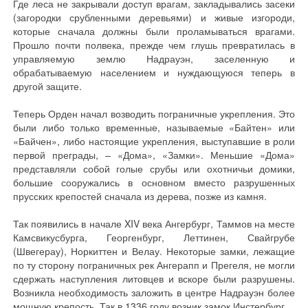
Где леса не закрывали доступ врагам, закладывались засеки
(загородки срубленными деревьями) и живые изгороди,
которые сначала должны были проламываться врагами.
Прошло почти полвека, прежде чем глушь превратилась в
управляемую землю Надрауэн, заселенную и
обрабатываемую населением и нуждающуюся теперь в
другой защите.
Теперь Орден начал возводить пограничные укрепления. Это
были либо только временные, называемые «Байтен» или
«Байчен», либо настоящие укрепления, выступавшие в роли
первой преграды, – «Дома», «Замки». Меньшие «Дома»
представляли собой голые срубы или охотничьи домики,
большие сооружались в основном вместо разрушенных
прусских крепостей сначала из дерева, позже из камня.
Так появились в начале XIV века Ангербург, Таммов на месте
Камсвикусбурга, Георгенбург, Леттинен, Свайгрубе
(Швегерау), Норкиттен и Велау. Некоторые замки, лежащие
по ту сторону пограничных рек Ангерапп и Прегеля, не могли
сдержать наступления литовцев и вскоре были разрушены.
Возникла необходимость заложить в центре Надрауэн более
мощную крепость. Так в 1336 году возник замок Инстербург.