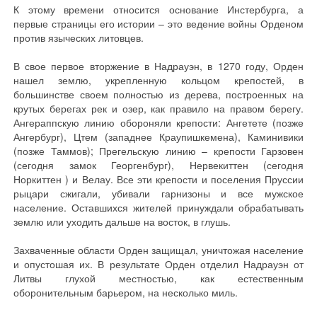
К этому времени относится основание Инстербурга, а
первые страницы его истории – это ведение войны Орденом
против языческих литовцев.
В свое первое вторжение в Надрауэн, в 1270 году, Орден
нашел землю, укрепленную кольцом крепостей, в
большинстве своем полностью из дерева, построенных на
крутых берегах рек и озер, как правило на правом берегу.
Ангераппскую линию обороняли крепости: Ангетете (позже
Ангербург), Цтем (западнее Краупишкемена), Каминивики
(позже Таммов); Прегельскую линию – крепости Гарзовен
(сегодня замок Георгенбург), Нервекиттен (сегодня
Норкиттен ) и Велау. Все эти крепости и поселения Пруссии
рыцари сжигали, убивали гарнизоны и все мужское
население. Оставшихся жителей принуждали обрабатывать
землю или уходить дальше на восток, в глушь.
Захваченные области Орден защищал, уничтожая население
и опустошая их. В результате Орден отделил Надрауэн от
Литвы глухой местностью, как естественным
оборонительным барьером, на несколько миль.