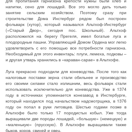
для пропитания гарнизона крепости нужны были хлеб и
напитки, сено для лошадей. Все это могло дать только
занятие сельским хозяйством. Поэтому сразу при
строительстве Дома Инстербург рядом был построен
фольварк (хутор), который назывался Альтхоф-Инстербург
(«Старый Двор», сегодня пос. Школьный). Альтхоф
расположился на берегу Прегеля, имел богатые луга и
плодородные пашни. Управляющий Домом Ордена мог легко
удовлетворить с его помощью все потребности гарнизона.
Необходимый для этого инвентарь: плуги, лемеха, подковы –
и другая утварь хранились в «караван-сарае» в Альтхофе.
Луга прекрасно подходили для коневодства. После того как
налоговые поставки зерна стали обильнее и производство
его своими силами стало излишним, весь фольварк стали
использовать исключительно для коневодства. Уже в 1374
году в источниках упоминается конезавод в Инстербурге,
который находился под начальством надсмотрщика, в 1376
году он попал в руки литовцев. Шестью годами позже в
Альтхофе было только 17 породистых кобыл. Уже тогда
выращивали две породы лошадей, «большую» (немецкую) и
«маленькую» (прусскую). В Альтхофе выращивали также
быков, коров, свиней и овец.