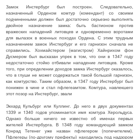
Замок Инстербург был построен. Следовательно,
назначенный Орденом комтур (комендант) со своими
подчиненными должен был достаточно серьезно выполнять
двойное назначение замка: быть бастионом против
вражеских нападений литовцев и одновременно воротами
для вылазок в военных походах Ордена. С этим трудным
назначением замок Инстербург и его гарнизон сначала не
справились. Хохмайстером (магистром) Хайнрихом фон
Дусмером был высказан упрек в том, что они в 1347 году
недостаточно стойко отбивали нападение литовцев. Кроме
того, при определении доходов замка Инстербург оказалось,
что в глуши не может содержаться такой большой гарнизон,
как комтурство. Таким образом, в 1347 году Инстербург был
понижен в чине и стал пфлегеамтом. Комтура, навлекшего
этот позор на Инстербург, звали
Экхард Кульбург или Куллинг. До него в двух документах
1339 и 1340 годов упоминается имя комтура Херольдуса.
Однако больше ничего не известно об именах первых
жителей Инстербурга. В 1348 году командующий замком
Конрад Тетенег уже назван пфлегером (попечителем).
Пфлегеры (по-другому префекты) находились под надзором