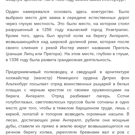
Орден намеревался основать здесь комтурство. Было
выбрано место для замка в середине естественных дорог
через глухую местность. Это было место, на котором стоял
разрушенный в 1256 году языческий город Унзетрапис.
Кроме того, здесь был крутой холм на берегу Ангерапп,
возвышающийся над широкой долиной реки, которая после
своего слияния с рекой Инстер имеет название Прегель
(раньше Липц или Прегора). На этом месте, глубоко в глуши,
в 1336 году была развита грандиозная деятельность.
Предприимчивый полководец и сведущий в архитектуре
хохмайстер (магистр) Немецкого ордена Дитрих фон
Альтенбург посылает отряд воинственных рыцарей в белых
плащах с черным крестом со своими оруженосцами на
берега Ангерапп. Отряд разбивает лагерь. Сотни
голубоглазых, светловолосых пруссов были согнаны в одно
место для того, чтобы в тяжелом барщинном труде, лишь с
киркой, лопатой и топором возводить огромные насыпи. В
лесах, достигающих реки Ангерапп, рубили они мощные
дубы, ставили их прямо в землю вокруг возвышающегося на
речном берегу холма, укрепляли бревнами вал и ров с