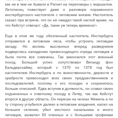
как ни в чем не бывало в Рагнит на переговоры с маршалом.
Летописец повествует даже о разговоре пораженного
инстербургского настоятеля с литовским князем. Настоятель
сказал при встрече, что он не ожидал такой наглой кражи, на
что Кейстут отвечал: «Да, такие уж теперь времена!»
Еще в этом же году обозленный настоятель Инстербурга
отправился в литовские леса, чтобы устроить литовцам
засаду. Но восемь высланных вперед разведчиков
подверглись нападению превосходящего отряда литовцев и
были почти все схвачены. Так закончился этот военный
поход. Большой успех сопутствовал Виганду фон
Бальдерсхайму, который с 1370 по 1379 год был
настоятелем Инстербурга и по воинственности, дерзости и
храбрости превосходил всех своих предшественников и
последователей, поэтому о его походах и сохранилось
больше описаний. Едва вступив в должность, он созвал своих
подчиненных к ответному походу в Литву, так как Кейстут
вторгся в другую область. Он пересек на челнах Мемель и по
ту сторону углубился далеко в литовские владения, напал на
большое селение, убил местного начальника и много
литовцев, захватил 50 пленных и с большими трофеями