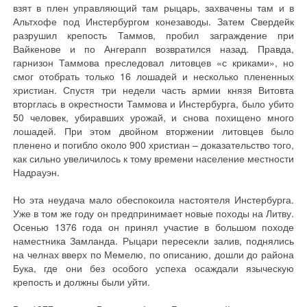
взят в плен управляющий там рыцарь, захвачены там и в
Альтхофе под Инстербургом конезаводы. Затем Свердейк
разрушил крепость Таммов, пробил заграждение при
Вайкенове и по Ангерапп возвратился назад. Правда,
гарнизон Таммова преследовал литовцев «с криками», но
смог отобрать только 16 лошадей и несколько плененных
христиан. Спустя три недели часть армии князя Витовта
вторглась в окрестности Таммова и Инстербурга, было убито
50 человек, убиравших урожай, и снова похищено много
лошадей. При этом двойном вторжении литовцев было
пленено и погибло около 900 христиан – доказательство того,
как сильно увеличилось к тому времени население местности
Надрауэн.
Но эта неудача мало обеспокоила настоятеля Инстербурга.
Уже в том же году он предпринимает новые походы на Литву.
Осенью 1376 года он принял участие в большом походе
наместника Замланда. Рыцари пересекли залив, поднялись
на челнах вверх по Мемелю, по описанию, дошли до района
Бука, где они без особого успеха осаждали языческую
крепость и должны были уйти.