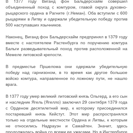
В 1377 году Виганд фон Бальдерсхайм совершил
объединенный поход с комтуром, главой округа духовно-
рыцарского ордена в Рагните (г.Неман). Оба вступили с 600
рыцарями в Литву и одержали убедительную победу против
500 наступавших язычников.
Наконец, Виганд фон Бальдерсхайм предпринял в 1379 году
вместе с настоятелем Растенбурга по поручению комтура
Бальги разведывательный поход против расположенной на
Мемеле литовской крепости.
В предместье Пршелома они одержали убедительную
победу над гарнизоном, в то время как другое большое
войско комтура, направленное по ложному пути, не нашло
врага.
В 1377 году умер великий литовский князь Ольгерд, а его сын
и наследник Ягель (Ягелло) заключил 29 сентября 1379 года
с Орденом десятилетний мир, к которому присоединился
постаревший князь Кейстут. Этот мир распространялся
только на отдельные местности Ордена и Литвы, к которым
не относились Надрауэн и Самайтен. Значит, здесь
продолжалась война со всеми ее ужасами. Но в Инстербурге