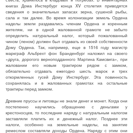
книгах Дома Инстербург конца XV столетия приводятся
сведения о значительных запасах зерна, сушеной рыбы,
сала и так далее. Во время колонизации земель Ордена
наделы земли раздавались членам Ордена и коренным
жителям, ни в одной жалованной грамоте не забыто
определить натуральный налог, который пожалованный
чином (леном) должен был отдавать из своей собственности
Дому Ордена. Так, например, еще в 1516 году магистр
маркграф Альбрехт фон Бранденбург наложил на своего
«друга, дорогого верноподданного Мартина Камсвига», при
жаловании его новым трактиром рядом с замком,
обязательно отдавать ежегодно шесть марок и трех
откормленных гусей Дому Инстербург. Эта повинность
сохранялась и в жалованных грамотах на остальные
трактиры перед замком.
Древние пруссы и литовцы не знали денег и монет. Когда они
постепенно научились обращению с деньгами у
крестоносцев, то последние наряду с натуральным налогом
заставляли платить их и денежный налог. Позднее эти
налоги, особенно на земельные наделы, на занятие
ремеслом составляли доходы Ордена. Наряду с этим они