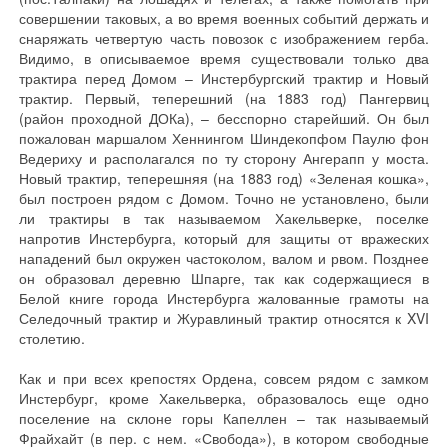
совершении таковых, а во время военных событий держать и
снаряжать четвертую часть повозок с изображением герба.
Видимо, в описываемое время существовали только два
трактира перед Домом – Инстербургский трактир и Новый
трактир. Первый, теперешний (на 1883 год) Пангервиц
(район проходной ДОКа), – бесспорно старейший. Он был
пожалован маршалом Хеннингом Шиндекопфом Паулю фон
Ведериху и располагался по ту сторону Ангерапп у моста.
Новый трактир, теперешняя (на 1883 год) «Зеленая кошка»,
был построен рядом с Домом. Точно не установлено, были
ли трактиры в так называемом Хакельверке, поселке
напротив Инстербурга, который для защиты от вражеских
нападений был окружен частоколом, валом и рвом. Позднее
он образовал деревню Шпарге, так как содержащиеся в
Белой книге города Инстербурга жалованные грамоты на
Селедочный трактир и Журавлиный трактир относятся к XVI
столетию.
Как и при всех крепостях Ордена, совсем рядом с замком
Инстербург, кроме Хакельверка, образовалось еще одно
поселение на склоне горы Капеллен – так называемый
Фрайхайт (в пер. с нем. «Свобода»), в котором свободные