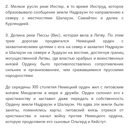
2. Мелкое русло реки Инстер, в то время Инструд, которое
образовывало сообщение земли Надрауэн по направлению к
северу с местностями Шалауэн, Самайтен и далее с
Курляндией.
3. Долина реки Писсы (Вис), которая вела в Литву. По этим
трем дорогам продвигался Немецкий орден с
захватническими целями с юга на север и захватил Надрауэн
и Шалауэн на севере и Зудауэн на востоке, достигнув границ
могущественной Литвы, где властью храбрых и воинственных
князей Ордену было противопоставлено сопротивление
сильнее и организованнее, чем сражавшимися прусскими
народностями.
До середины XIII столетия Немецкий орден жил с литовским
князем Миндовгом в мире и дружбе. Орден склонил его к
христианству и заставил даже передать в собственность
Ордену земли Надрауэн и Шалауэн. Но едва эти земли были
заняты, поменялись карты: литовский князь отрекся от
христианства и начал войну против Немецкого ордена,
которую продолжили его сыновья Ольгерд и Кейстут.