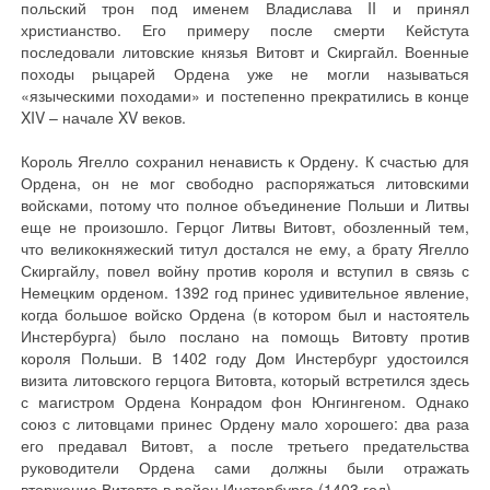
польский трон под именем Владислава II и принял
христианство. Его примеру после смерти Кейстута
последовали литовские князья Витовт и Скиргайл. Военные
походы рыцарей Ордена уже не могли называться
«языческими походами» и постепенно прекратились в конце
XIV – начале XV веков.
Король Ягелло сохранил ненависть к Ордену. К счастью для
Ордена, он не мог свободно распоряжаться литовскими
войсками, потому что полное объединение Польши и Литвы
еще не произошло. Герцог Литвы Витовт, обозленный тем,
что великокняжеский титул достался не ему, а брату Ягелло
Скиргайлу, повел войну против короля и вступил в связь с
Немецким орденом. 1392 год принес удивительное явление,
когда большое войско Ордена (в котором был и настоятель
Инстербурга) было послано на помощь Витовту против
короля Польши. В 1402 году Дом Инстербург удостоился
визита литовского герцога Витовта, который встретился здесь
с магистром Ордена Конрадом фон Юнгингеном. Однако
союз с литовцами принес Ордену мало хорошего: два раза
его предавал Витовт, а после третьего предательства
руководители Ордена сами должны были отражать
вторжение Витовта в район Инстербурга (1403 год).