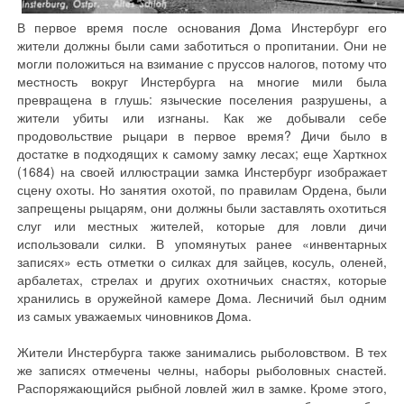
В первое время после основания Дома Инстербург его
жители должны были сами заботиться о пропитании. Они не
могли положиться на взимание с пруссов налогов, потому что
местность вокруг Инстербурга на многие мили была
превращена в глушь: языческие поселения разрушены, а
жители убиты или изгнаны. Как же добывали себе
продовольствие рыцари в первое время? Дичи было в
достатке в подходящих к самому замку лесах; еще Харткнох
(1684) на своей иллюстрации замка Инстербург изображает
сцену охоты. Но занятия охотой, по правилам Ордена, были
запрещены рыцарям, они должны были заставлять охотиться
слуг или местных жителей, которые для ловли дичи
использовали силки. В упомянутых ранее «инвентарных
записях» есть отметки о силках для зайцев, косуль, оленей,
арбалетах, стрелах и других охотничьих снастях, которые
хранились в оружейной камере Дома. Лесничий был одним
из самых уважаемых чиновников Дома.
Жители Инстербурга также занимались рыболовством. В тех
же записях отмечены челны, наборы рыболовных снастей.
Распоряжающийся рыбной ловлей жил в замке. Кроме этого,