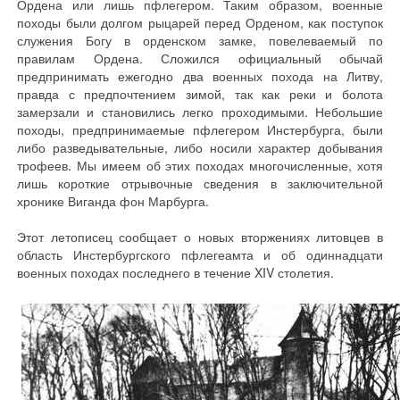
Ордена или лишь пфлегером. Таким образом, военные
походы были долгом рыцарей перед Орденом, как поступок
служения Богу в орденском замке, повелеваемый по
правилам Ордена. Сложился официальный обычай
предпринимать ежегодно два военных похода на Литву,
правда с предпочтением зимой, так как реки и болота
замерзали и становились легко проходимыми. Небольшие
походы, предпринимаемые пфлегером Инстербурга, были
либо разведывательные, либо носили характер добывания
трофеев. Мы имеем об этих походах многочисленные, хотя
лишь короткие отрывочные сведения в заключительной
хронике Виганда фон Марбурга.
Этот летописец сообщает о новых вторжениях литовцев в
область Инстербургского пфлегеамта и об одиннадцати
военных походах последнего в течение XIV столетия.