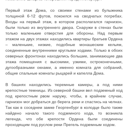
Первый этаж Дома, со своими стенами из булыжника
толщиной 6-12 футов, покоился на сводчатых погребах.
Входы на первый этаж, в котором располагался гарнизон,
были только из внутреннего двора. Снаружи в стенах были
только маленькие отверстия для обороны. Над первым
этажом на двух этажах находились квартиры братьев Ордена
– маленькие, низкие, подобные монашеским кельям,
соединенные внутренними круглыми ходами. Только в обоих
северных фронтонах находились большие, занимающие два
этажа помещения с высокими, узкими, остроконечными,
дугообразными окнами, а именно комната для собраний,
общие спальные комнаты рыцарей и капелла Дома.
В башнях находились тюремные камеры, а под ними
крепостные темницы. Из северной башни вел подземный ход
под крепостным рвом наружу, чтобы, в крайнем случае,
гарнизон мог добраться до берега реки и спастись на челнах.
Так как в соседнем замке Георгенбург в колодце было также
найдено начало такого подземного хода, то возникла
легенда, что обе крепости Ордена были соединены
проходящим под руслом реки Прегель подземным ходом.