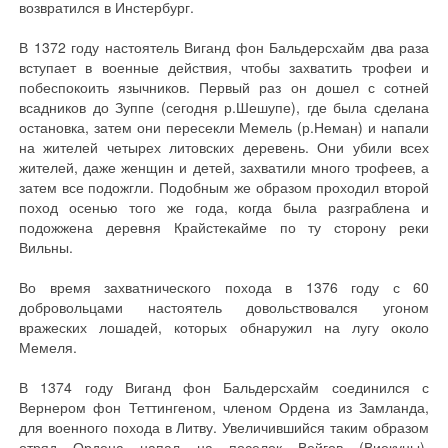
возвратился в Инстербург.
В 1372 году настоятель Виганд фон Бальдерсхайм два раза
вступает в военные действия, чтобы захватить трофеи и
побеспокоить язычников. Первый раз он дошел с сотней
всадников до Зуппе (сегодня р.Шешупе), где была сделана
остановка, затем они пересекли Мемель (р.Неман) и напали
на жителей четырех литовских деревень. Они убили всех
жителей, даже женщин и детей, захватили много трофеев, а
затем все подожгли. Подобным же образом проходил второй
поход осенью того же года, когда была разграблена и
подожжена деревня Крайстекайме по ту сторону реки
Вильны.
Во время захватнического похода в 1376 году с 60
добровольцами настоятель довольствовался угоном
вражеских лошадей, которых обнаружил на лугу около
Мемеля.
В 1374 году Виганд фон Бальдерсхайм соединился с
Вернером фон Теттингеном, членом Ордена из Замланда,
для военного похода в Литву. Увеличившийся таким образом
отряд Ордена напал на поселок Вейгов (Виекуны),