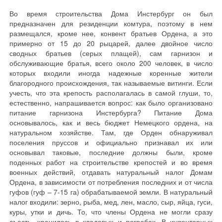
Во время строительства Дома Инстербург он был
предназначен для резиденции комтура, поэтому в нем
размещался, кроме нее, конвент братьев Ордена, а это
примерно от 15 до 20 рыцарей, далее двойное число
сводных братьев (серых плащей), сам гарнизон и
обслуживающие братья, всего около 200 человек, в число
которых входили иногда надежные коренные жители
благородного происхождения, так называемые витинги. Если
учесть, что эта крепость располагалась в самой глуши, то,
естественно, напрашивается вопрос: как было организовано
питание гарнизона Инстербурга? Питание Дома
основывалось, как и весь бюджет Немецкого ордена, на
натуральном хозяйстве. Там, где Орден обнаруживал
поселения пруссов и официально признавал их или
основывал таковые, последние должны были, кроме
поденных работ на строительстве крепостей и во время
военных действий, отдавать натуральный налог Домам
Ордена, в зависимости от потребления последних и от числа
гуфов (гуф – 7-15 га) обрабатываемой земли. В натуральный
налог входили: зерно, рыба, мед, лен, масло, сыр, яйца, гуси,
куры, утки и дичь. То, что члены Ордена не могли сразу
съесть, хранилось в кладовых и погребах. В инвентарных