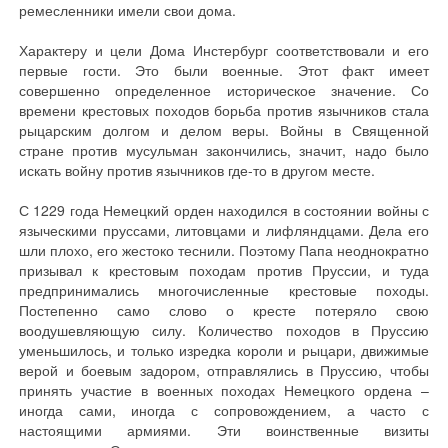
ремесленники имели свои дома.
Характеру и цели Дома Инстербург соответствовали и его
первые гости. Это были военные. Этот факт имеет
совершенно определенное историческое значение. Со
времени крестовых походов борьба против язычников стала
рыцарским долгом и делом веры. Войны в Священной
стране против мусульман закончились, значит, надо было
искать войну против язычников где-то в другом месте.
С 1229 года Немецкий орден находился в состоянии войны с
языческими пруссами, литовцами и лифляндцами. Дела его
шли плохо, его жестоко теснили. Поэтому Папа неоднократно
призывал к крестовым походам против Пруссии, и туда
предпринимались многочисленные крестовые походы.
Постепенно само слово о кресте потеряло свою
воодушевляющую силу. Количество походов в Пруссию
уменьшилось, и только изредка короли и рыцари, движимые
верой и боевым задором, отправлялись в Пруссию, чтобы
принять участие в военных походах Немецкого ордена –
иногда сами, иногда с сопровождением, а часто с
настоящими армиями. Эти воинственные визиты