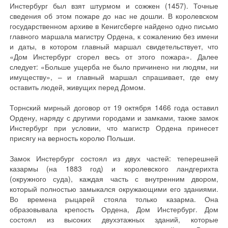
Инстербург был взят штурмом и сожжен (1457). Точные
сведения об этом пожаре до нас не дошли. В королевском
государственном архиве в Кенигсберге найдено одно письмо
главного маршала магистру Ордена, к сожалению без имени
и даты, в котором главный маршал свидетельствует, что
«Дом Инстербург сгорел весь от этого пожара». Далее
следует: «Больше ущерба не было причинено ни людям, ни
имуществу», – и главный маршал спрашивает, где ему
оставить людей, живущих перед Домом.
Торнский мирный договор от 19 октября 1466 года оставил
Ордену, наряду с другими городами и замками, также замок
Инстербург при условии, что магистр Ордена принесет
присягу на верность королю Польши.
Замок Инстербург состоял из двух частей: теперешней
казармы (на 1883 год) и королевского ландгерихта
(окружного суда), каждая часть с внутренним двором,
который полностью замыкался окружающими его зданиями.
Во времена рыцарей стояла только казарма. Она
образовывала крепость Ордена, Дом Инстербург. Дом
состоял из высоких двухэтажных зданий, которые