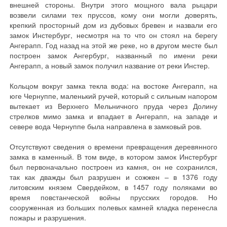
внешней стороны. Внутри этого мощного вала рыцари
возвели силами тех пруссов, кому они могли доверять,
крепкий просторный дом из дубовых бревен и назвали его
замок Инстербург, несмотря на то что он стоял на берегу
Ангерапп. Год назад на этой же реке, но в другом месте был
построен замок Ангербург, названный по имени реки
Ангерапп, а новый замок получил название от реки Инстер.
Кольцом вокруг замка текла вода: на востоке Ангерапп, на
юге Чернуппе, маленький ручей, который с сильным напором
вытекает из Верхнего Мельничного пруда через Долину
стрелков мимо замка и впадает в Ангерапп, на западе и
севере вода Чернуппе была направлена в замковый ров.
Отсутствуют сведения о времени превращения деревянного
замка в каменный. В том виде, в котором замок Инстербург
был первоначально построен из камня, он не сохранился,
так как дважды был разрушен и сожжен – в 1376 году
литовским князем Свердейком, в 1457 году поляками во
время повстанческой войны прусских городов. Но
сооруженная из больших полевых камней кладка перенесла
пожары и разрушения.