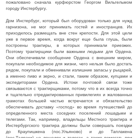
пожаловано сначала курфюрстом Георгом Вильгельмом
городу Инстербургу.
Дом Инстербург, который был оборудован только для нужд
гарнизона, не мог принимать гостей и иностранцев. Их
приходилось размещать вне стен крепости. Для этой цели
уже в первое время, когда вокруг еще была глушь, были
построены трактиры, в которых принимали приезжих.
Поэтому трактирщики были важными людьми для Ордена.
Они обеспечивали сообщение Ордена с внешним миром,
покупали необходимое для жизни, чего нельзя было достать
рядом, покупали и обменивали излишние запасы у рыцарей,
а именно пиво и зерно, и стали, таким образом, купцами и
экспедиторами Ордена. Истоки почтовой связи тоже
связываются с трактирщиками, потому что в их всегда точно
и тщательно отредактированных привилегиях и жалованных
грамотах большей частью встречается и обязательство
обеспечивать доставку «господ» во время путешествий до
определенного места соседних поселений лошадьми и
телегами. Так, например, владельцы Местного трактира и
Инстербургского трактира должны были совершать поездки
до Краупишкена (пос.Ульяново) и до Таплакена
(пос.Талпаки) на лошадях и телегах, а также помогать при