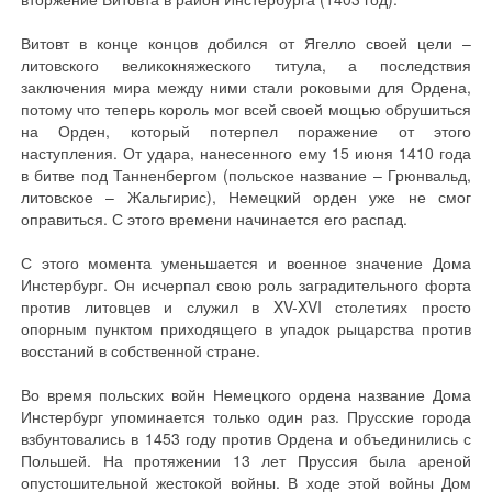
Витовт в конце концов добился от Ягелло своей цели –
литовского великокняжеского титула, а последствия
заключения мира между ними стали роковыми для Ордена,
потому что теперь король мог всей своей мощью обрушиться
на Орден, который потерпел поражение от этого
наступления. От удара, нанесенного ему 15 июня 1410 года
в битве под Танненбергом (польское название – Грюнвальд,
литовское – Жальгирис), Немецкий орден уже не смог
оправиться. С этого времени начинается его распад.
С этого момента уменьшается и военное значение Дома
Инстербург. Он исчерпал свою роль заградительного форта
против литовцев и служил в XV-XVI столетиях просто
опорным пунктом приходящего в упадок рыцарства против
восстаний в собственной стране.
Во время польских войн Немецкого ордена название Дома
Инстербург упоминается только один раз. Прусские города
взбунтовались в 1453 году против Ордена и объединились с
Польшей. На протяжении 13 лет Пруссия была ареной
опустошительной жестокой войны. В ходе этой войны Дом