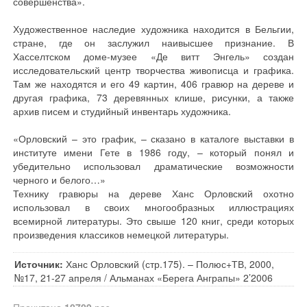
совершенства».
Художественное наследие художника находится в Бельгии,
стране, где он заслужил наивысшее признание. В
Хасселтском доме-музее «Де витт Энгель» создан
исследовательский центр творчества живописца и графика.
Там же находятся и его 49 картин, 406 гравюр на дереве и
другая графика, 73 деревянных клише, рисунки, а также
архив писем и студийный инвентарь художника.
«Орловский – это график, – сказано в каталоге выставки в
институте имени Гете в 1986 году, – который понял и
убедительно использовал драматические возможности
черного и белого…»
Технику гравюры на дереве Ханс Орловский охотно
использовал в своих многообразных иллюстрациях
всемирной литературы. Это свыше 120 книг, среди которых
произведения классиков немецкой литературы.
Источник:
Ханс Орловский (стр.175). – Полюс+ТВ, 2000,
№17, 21-27 апреля / Альманах «Берега Анграпы» 2’2006