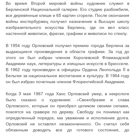
Во время Второй мировой войны художник служил в
Берлинской Национальной галерее. Его студию разбомбили,
все деревянные клише и 65 картин сгорели. После окончания
войны инстербуржец получил назначение в Высшую школу
изобразительного искусства Берлина, где он вел класс
настенной живописи, фрески, графики и живописи по стеклу.
В 1954 году Орловский получил премию города Берлина за
выдающиеся произведения в области графики. За год до
этого он был избран членом Королевской Фламандской
Академии наук, литературы и изящных искусств в Брюсселе.
В 1962 году произведен в офицеры Ордена Леопольда II в
Бельгии за национальное воспитание и культуру. В 1964 году
он был избран почетным членом Флорентийской Академии.
Когда 3 мая 1967 года Ханс Орловский умер, в некрологе
было сказано о художнике: «Своеобразие и слава
Орловского, которые он приобрел целиком своими силами,
покоятся на гравюре по дереву. Свободу он понимал как
определенный порядок, как уважение и исполнение долга.
Орловский не оставлял незаконченного. Он считал себя
обязанным доводить все до готового состояния, до