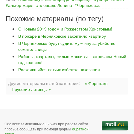
альтер маркт
площадь Ленина
Черняховск
Похожие материалы (по тегу)
С Новым 2019 годом и Рождеством Христовым!
В пожаре в Черняховске закоптило квартиру
В Черняховске будут судить мужчину за убийство
сожительницы
Районы, кварталы, жилые массивы - встречаем Новый
год красиво!
Раскаявшийся летчик избежал наказания
Другие материалы в этой категории:
« Форштадт
Прусские литовцы »
Обо всех замеченных ошибках при работе сайта
просьба сообщать при помощи формы
обратной
связи
.