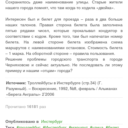
Сохранилось даже наименование улицы. Старые жители
нашего города помнят, что там когда-то ходила «двойка».
Интересен был и билет для проезда – раза в два больше
наших талонов. Правая сторона билета была заполнена
пятью рядами чисел, которые прокалывал кондуктор в
соответствии с кодом. Кроме того, там был напечатан номер
билета. На левой стороне билета изображена схема
маршрутов с наименованиями остановок. Стоимость билета
– 1 марка. На оборотной стороне – правила пользования.
Решение проблемы городского транспорта в городе
Черняховске и сейчас актуально. Не последовать ли этому
примеру и нашим «отцам» города?
Источник:
Троллейбусы в Инстербурге (стр.34) (Г.
Разумный). – Воскресение, 1992, №8, февраль / Альманах
«Берега Анграпы» 2’2006
Прочитано
16181
раз
Опубликовано в
Инстербург
Теги
троллейбус
Инстербург
маршрут
улица
билет