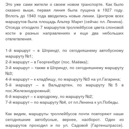
Это уже сами жители о своем новом транспорте. Как было
сказано выше, первая линия была пущена в 1927 году.
Вплоть до 1940 года вводились новые линии. Центром всех
маршрутов была площадь Альтер Маркт (сейчас пл. Ленина).
Отсюда отходило 7 маршрутов троллейбусов цвета слоновой
кости в разных направлениях и еще два небольших
отвлетвления.
1-й маршрут – в Шприндт, по сегодняшнему автобусному
маршруту №1;
2-й маршрут – в Георгенбург (пос. Маёвка);
3-й маршрут – также в Шприндт, по сегодняшнему маршруту
№3;
4-й маршрут – к кладбищу, по маршруту №3 на ул.Гагарина;
5-й маршрут – в Вальдгартен, по маршруту №5 в
пос.Железнодорожный;
6-й маршрут – к аэродрому, по маршруту №2;
7-й маршрут – по маршруту №4, от пл.Ленина к ул.Победы.
Как видим, маршруты троллейбусов почти повторяют наши
сегодняшние автобусные, вернее, наоборот. Один из
маршрутов проходил и по ул. Садовой (Гартенштрассе).