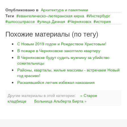
Опубликовано в
Архитектура и памятники
Теги
евангелическо–лютеранская кирха
Инстербург
шлоссштрассе
улица Дачная
Черняховск
история
Похожие материалы (по тегу)
С Новым 2019 годом и Рождеством Христовым!
В пожаре в Черняховске закоптило квартиру
В Черняховске будут судить мужчину за убийство
сожительницы
Районы, кварталы, жилые массивы - встречаем Новый
год красиво!
Раскаявшийся летчик избежал наказания
Другие материалы в этой категории:
« Старое
кладбище
Больница Альберта Бирта »