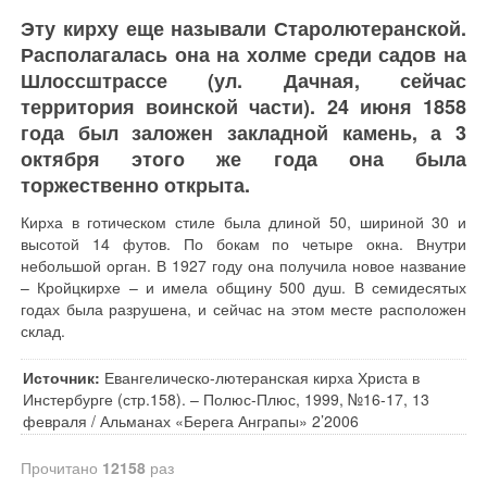
Эту кирху еще называли Старолютеранской.
Располагалась она на холме среди садов на
Шлоссштрассе (ул. Дачная, сейчас
территория воинской части). 24 июня 1858
года был заложен закладной камень, а 3
октября этого же года она была
торжественно открыта.
Кирха в готическом стиле была длиной 50, шириной 30 и
высотой 14 футов. По бокам по четыре окна. Внутри
небольшой орган. В 1927 году она получила новое название
– Кройцкирхе – и имела общину 500 душ. В семидесятых
годах была разрушена, и сейчас на этом месте расположен
склад.
Источник:
Евангелическо-лютеранская кирха Христа в
Инстербурге (стр.158). – Полюс-Плюс, 1999, №16-17, 13
февраля / Альманах «Берега Анграпы» 2’2006
Прочитано
12158
раз