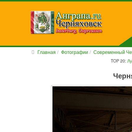
Главная
Фотографии
Современный Че
TOP 20:
Лу
Черн