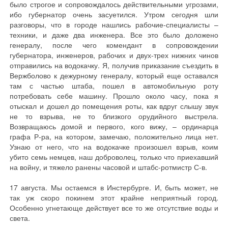
было строгое и сопровождалось действительными угрозами,
ибо губернатор очень засуетился. Утром сегодня шли
разговоры, что в городе нашлись рабочие-специалисты –
техники, и даже два инженера. Все это было доложено
генералу, после чего комендант в сопровождении
губернатора, инженеров, рабочих и двух-трех нижних чинов
отправились на водокачку. Я, получив приказание съездить в
Вержболово к дежурному генералу, который еще оставался
там с частью штаба, пошел в автомобильную роту
потребовать себе машину. Прошло около часу, пока я
отыскал и дошел до помещения роты, как вдруг слышу звук
не то взрыва, не то близкого орудийного выстрела.
Возвращаюсь домой и первого, кого вижу, – ординарца
графа Р-ра, на котором, замечаю, положительно лица нет.
Узнаю от него, что на водокачке произошел взрыв, коим
убито семь немцев, наш доброволец, только что приехавший
на войну, и тяжело ранены часовой и штабс-ротмистр С-в.
17 августа. Мы остаемся в Инстербурге. И, быть может, не
так уж скоро покинем этот крайне неприятный город.
Особенно угнетающе действует все то же отсутствие воды и
света.