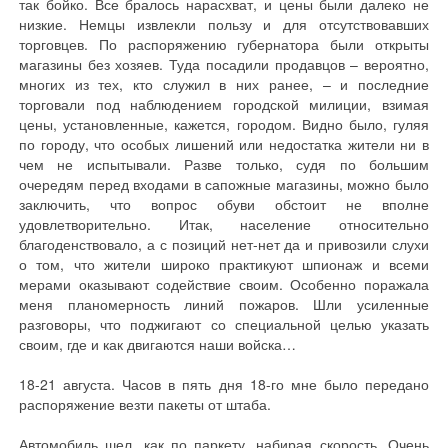
так бойко. Все бралось нарасхват, и цены были далеко не
низкие. Немцы извлекли пользу и для отсутствовавших
торговцев. По распоряжению губернатора были открыты
магазины без хозяев. Туда посадили продавцов – вероятно,
многих из тех, кто служил в них ранее, – и последние
торговали под наблюдением городской милиции, взимая
цены, установленные, кажется, городом. Видно было, гуляя
по городу, что особых лишений или недостатка жители ни в
чем не испытывали. Разве только, судя по большим
очередям перед входами в сапожные магазины, можно было
заключить, что вопрос обуви обстоит не вполне
удовлетворительно. Итак, население относительно
благоденствовало, а с позиций нет-нет да и привозили слухи
о том, что жители широко практикуют шпионаж и всеми
мерами оказывают содействие своим. Особенно поражала
меня планомерность линий пожаров. Шли усиленные
разговоры, что поджигают со специальной целью указать
своим, где и как двигаются наши войска…
18-21 августа. Часов в пять дня 18-го мне было передано
распоряжение везти пакеты от штаба.
Автомобиль шел, как по паркету, набирая скорость. Очень