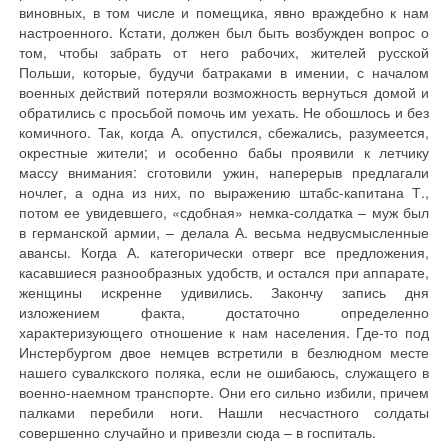
виновных, в том числе и помещика, явно враждебно к нам
настроенного. Кстати, должен был быть возбужден вопрос о
том, чтобы забрать от него рабочих, жителей русской
Польши, которые, будучи батраками в имении, с началом
военных действий потеряли возможность вернуться домой и
обратились с просьбой помочь им уехать. Не обошлось и без
комичного. Так, когда А. опустился, сбежались, разумеется,
окрестные жители; и особенно бабы проявили к летчику
массу внимания: сготовили ужин, наперерыв предлагали
ночлег, а одна из них, по выражению штабс-капитана Т.,
потом ее увидевшего, «сдобная» немка-солдатка – муж был
в германской армии, – делала А. весьма недвусмысленные
авансы. Когда А. категорически отверг все предложения,
касавшиеся разнообразных удобств, и остался при аппарате,
женщины искренне удивились. Закончу запись дня
изложением факта, достаточно определенно
характеризующего отношение к нам населения. Где-то под
Инстербургом двое немцев встретили в безлюдном месте
нашего сувалкского поляка, если не ошибаюсь, служащего в
военно-наемном транспорте. Они его сильно избили, причем
палками перебили ноги. Нашли несчастного солдаты
совершенно случайно и привезли сюда – в госпиталь.