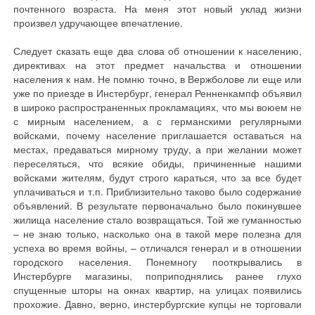
почтенного возраста. На меня этот новый уклад жизни
произвел удручающее впечатление.
Следует сказать еще два слова об отношении к населению,
директивах на этот предмет начальства и отношении
населения к нам. Не помню точно, в Вержболове ли еще или
уже по приезде в Инстербург, генерал Ренненкампф объявил
в широко распространенных прокламациях, что мы воюем не
с мирным населением, а с германскими регулярными
войсками, почему население приглашается оставаться на
местах, предаваться мирному труду, а при желании может
переселяться, что всякие обиды, причиненные нашими
войсками жителям, будут строго караться, что за все будет
уплачиваться и т.п. Приблизительно таково было содержание
объявлений. В результате первоначально было покинувшее
жилища население стало возвращаться. Той же гуманностью
– не знаю только, насколько она в такой мере полезна для
успеха во время войны, – отличался генерал и в отношении
городского населения. Понемногу пооткрывались в
Инстербурге магазины, поприподнялись ранее глухо
спущенные шторы на окнах квартир, на улицах появились
прохожие. Давно, верно, инстербургские купцы не торговали