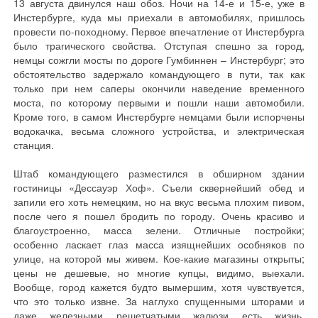
13 августа двинулся наш обоз. Ночи на 14-е и 15-е, уже в
Инстербурге, куда мы приехали в автомобилях, пришлось
провести по-походному. Первое впечатление от Инстербурга
было трагического свойства. Отступая спешно за город,
немцы сожгли мосты по дороге Гумбиннен – Инстербург; это
обстоятельство задержало командующего в пути, так как
только при нем саперы окончили наведение временного
моста, по которому первыми и пошли наши автомобили.
Кроме того, в самом Инстербурге немцами были испорчены
водокачка, весьма сложного устройства, и электрическая
станция.
Штаб командующего разместился в обширном здании
гостиницы «Дессауэр Хоф». Съели сквернейший обед и
запили его хоть немецким, но на вкус весьма плохим пивом,
после чего я пошел бродить по городу. Очень красиво и
благоустроенно, масса зелени. Отличные постройки;
особенно ласкает глаз масса изящнейших особняков по
улице, на которой мы живем. Кое-какие магазины открыты;
цены не дешевые, но многие купцы, видимо, выехали.
Вообще, город кажется будто вымершим, хотя чувствуется,
что это только извне. За наглухо спущенными шторами и
даже железными решетчатыми жалюзи есть жизнь.