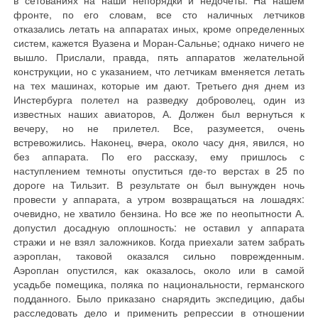
в сетованиях на наши непорядки и недочеты. На нашем
фронте, по его словам, все сто наличных летчиков
отказались летать на аппаратах иных, кроме определенных
систем, кажется Вуазена и Моран-Сальнье; однако ничего не
вышло. Прислали, правда, пять аппаратов желательной
конструкции, но с указанием, что летчикам вменяется летать
на тех машинах, которые им дают. Третьего дня днем из
Инстербурга полетел на разведку доброволец, один из
известных наших авиаторов, А. Должен был вернуться к
вечеру, но не прилетел. Все, разумеется, очень
встревожились. Наконец, вчера, около часу дня, явился, но
без аппарата. По его рассказу, ему пришлось с
наступлением темноты опуститься где-то верстах в 25 по
дороге на Тильзит. В результате он был вынужден ночь
провести у аппарата, а утром возвращаться на лошадях:
очевидно, не хватило бензина. Но все же по неопытности А.
допустил досадную оплошность: не оставил у аппарата
стражи и не взял заложников. Когда приехали затем забрать
аэроплан, таковой оказался сильно поврежденным.
Аэроплан опустился, как оказалось, около или в самой
усадьбе помещика, поляка по национальности, германского
подданного. Было приказано снарядить экспедицию, дабы
расследовать дело и применить репрессии в отношении