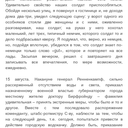
Удивительно свойство наших солдат приспособляться.
Обойдя несколько улиц, я повернул к гостинице и, не доходя
дома два-три, увидел следующую сцену: у ворот одного из
особняков стояли две женщины и с ними, оживленно
разговаривая, наш солдат; на руках у него хохотал
маленький, лет трех, типичный немчик, которого солдат то и
дело подбрасывал кверху. Я подумал, что, верно, из немцев,
но, подойдя вплотную, убедился в том, что солдат знает по-
немецки только слово «gut», которое и повторяет на все
лады. Засыпая вечером, решил с завтрашнего дня
записывать все впечатления, по мере возможности,
ежедневно.
15 августа. Накануне генерал Ренненкампф, сильно
рассерженный отсутствием воды и света, приказал
назначенному военной властью губернатором города
местному жителю доктору Бирфройнду – фамилия
удивительная – принять экстренные меры, чтобы было и то и
другое. Вместе с тем последовало распоряжение
коменданту, штабс-ротмистру С-ву, наблюсти за тем, чтобы
на следующий день, т.е. сегодня, попытаться привести в
действие городскую водокачку. Должно быть, приказание