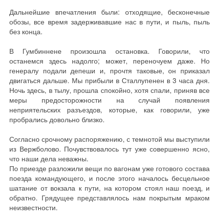
Дальнейшие впечатления были: отходящие, бесконечные
обозы, все время задерживавшие нас в пути, и пыль, пыль
без конца.
В Гумбиннене произошла остановка. Говорили, что
останемся здесь надолго; может, переночуем даже. Но
генералу подали депеши и, прочтя таковые, он приказал
двигаться дальше. Мы прибыли в Сталлупенен в 3 часа дня.
Ночь здесь, в тылу, прошла спокойно, хотя спали, приняв все
меры предосторожности на случай появления
неприятельских разъездов, которые, как говорили, уже
пробрались довольно близко.
Согласно срочному распоряжению, с темнотой мы выступили
из Вержболово. Почувствовалось тут уже совершенно ясно,
что наши дела неважны.
По приезде разложили вещи по вагонам уже готового состава
поезда командующего, и после этого началось бесцельное
шатание от вокзала к пути, на котором стоял наш поезд, и
обратно. Грядущее представлялось нам покрытым мраком
неизвестности.