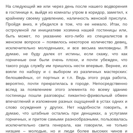
На следующий же или через день после нашего водворения
в гостинице я, выйдя из комнаты утром в коридор, заметил, к
крайнему своему удивлению, наличность женской прислуги.
Пройдя вниз, я убедился в том, что ее немало. Итак, по
остроумной ли инициативе хозяина нашей гостиницы или,
быть может, по указанию кого-либо из специалистов в
женском вопросе – появилось некоторое количество девиц,
исключительно молоденьких, и все весьма миловидны. Я
думаю, не буду далек от истины, если скажу, что как
горничные они были очень плохи, и почти убежден, что
такого рода службу им пришлось нести впервые. Вернее, их
взяли по набору и с выбором из различных мастерских:
белошвейных, от портных и т.п. Ведь этого рода работа,
вероятно, почти прекратилась в городе. Непосредственно
вслед за появлением этого элемента по всему зданию
гостиницы пошли разговоры: пикантно-фривольный обмен
впечатлений и изложение разных ощущений в устах одних и
слово осуждения у других. Нет надобности говорить, я
думаю, что штабные остались при денщиках, а услугами
горничных, и притом самыми разнообразными, пользовалась
исключительно свита генерала, как говорили, не только
низшие – молодые, но и люди более высоких чинов и