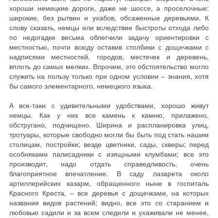
хороши немецкие дороги, даже не шоссе, а проселочные:
широкие, без рытвин и ухабов, обсаженные деревьями. К
слову сказать, немцы или вследствие быстроты отхода либо
по недогадке весьма облегчили задачу ориентировки с
местностью, почти всюду оставив столбики с дощечками с
надписями местностей, городов, местечек и деревень,
вплоть до самых мелких. Впрочем, это обстоятельство могло
служить на пользу только при одном условии – знания, хотя
бы самого элементарного, немецкого языка.
А все-таки с удивительными удобствами, хорошо живут
немцы. Как у них все камень к камню, прилажено,
обстругано, подчищено. Ширина и распланировка улиц,
тротуары, которые свободно могли бы быть под стать нашим
столицам, постройки; везде цветники, сады, скверы; перед
особняками палисадники с изящными клумбами; все это
производит, надо отдать справедливость, очень
благоприятное впечатление. В саду лазарета около
артиллерийских казарм, обращенного ныне в госпиталь
Красного Креста, – все деревья с дощечками, на которых
названия видов растений; видно, все это со старанием и
любовью садили и за всем следили и ухаживали не менее,