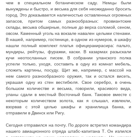
чем в специальном ботаническом саду. Немцы были
вынуждены и быстро, и весьма для себя неожиданно бросить
город. Это доказывается наличностью оставленных огромных
запасов, притом самых разнообразных: провиантские
склады, весьма обширные, полные до верха соломой, сеном,
овсом. Каменный уголь на вокзале навален целыми стенами.
В нашей, например, гостинице, в одном из нумеров, в шкафу
нашли полный комплект платья офицеракирасира: пальто,
мундиры, рейтузы, фуражки, каски. В казармах разыскали
кучи неотосланных писем. В собрании уланского полка
успели только, уходя, составить в одну из комнат мебель,
сложить картины, посуду. Щит же, например, с массой на
нем самого разнообразного оружия, так и остался висеть,
украшая одну из стен вестибюля. Свое серебро, в очень
большом количестве и весьма, говорили, красивого вида,
уланы сдали в местный Восточный банк. Таковое вместе с
некоторым количеством золота, как я слышал, извлекли,
взорвав с этой целью шкафы и хранилища банка, и
отправили в Двинск или Ригу.
Сегодня отправился на почту. По дороге встретил командира
нашего авиационного отряда штабс-капитана Т. Он излился