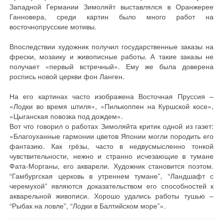
Западной Германии Зимоляйт выставлялся в Оранжерее
Ганновера, среди картин было много работ на
восточнопрусские мотивы.
Впоследствии художник получил государственные заказы на
фрески, мозаику и живописные работы. А такие заказы не
получает «первый встречный». Ему же была доверена
роспись новой церкви фон Ланген.
На его картинах часто изображена Восточная Пруссия –
«Лодки во время штиля», «Пилькоппен на Куршской косе»,
«Цыганская повозка под дождем».
Вот что говорил о работах Зимоляйта критик одной из газет:
«Благоуханные гармонии цветов Японии могли породить его
фантазию. Как грёзы, часто в недвусмысленно тонкой
чувствительности, нежно и странно исчезающие в тумане
Фата-Морганы, его акварели. Художник становится поэтом.
“Гамбургская церковь в утреннем тумане”, “Ландшафт с
черемухой” являются доказательством его способностей к
акварельной живописи. Хорошо удались работы тушью –
“Рыбак на ловле”, “Лодки в Балтийском море”».