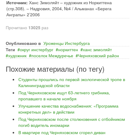
Источник:
Ханс Зимоляйт – художник из Норкиттена
(стр.308). – Надровия, 2004, №4 / Альманах «Берега
Анграпы» 2’2006
Прочитано
13025
раз
Опубликовано в
Уроженцы Инстербурга
Теги
округ инстербург
норкиттен
ханс зимоляйт
художник
поселок Междуречье
Черняховский район
Похожие материалы (по тегу)
Студенты прошлись по первой экологической тропе в
Калининградской области
Под Черняховском ищут 63-летнего грибника,
пропавшего в начале ноября
Улучшение качества водоснабжения: «Программа
конкретных дел» в действии
Под Черняховском после столкновения с отбойником
погиб водитель иномарки
В квартире под Черняховском сгорел диван