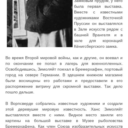
Замковым прудом, у него
была первая выставка.
Вместе с известными
художниками Восточной
Пруссии он выставлялся
в Зале искусств рядом с
башней Врангеля и в
зале для коронаций
Кёнигсбергского замка.
Во время Второй мировой войны, как и другие, он воевал и
по окончании ее попал в лагерь для военнопленных.
Освободившись, Зимоляйт поехал в Бремерхафен, портовый
город на севере Германии. В здешнем книжном магазине
были восхищены его работами и предоставили в его
распоряжение витрину для скромной выставки. Так дело
пошло дальше.
В Ворпсверде собрались известные художники и создали
этой деревушке мировую известность. Ханс Зимоляйт
выставлялся вместе с ними. Видное место заняли его
картины на большой выставке в Музее рыболовства
Бремерхафена. Как член Союза изобразительных искусств