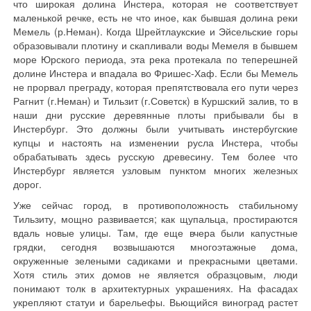
что широкая долина Инстера, которая не соответствует
маленькой речке, есть не что иное, как бывшая долина реки
Мемель (р.Неман). Когда Шрейтлаукские и Эйсельские горы
образовывали плотину и скапливали воды Мемеля в бывшем
море Юрского периода, эта река протекала по теперешней
долине Инстера и впадала во Фришес-Хаф. Если бы Мемель
не прорвал преграду, которая препятствовала его пути через
Рагнит (г.Неман) и Тильзит (г.Советск) в Куршский залив, то в
наши дни русские деревянные плоты прибывали бы в
Инстербург. Это должны были учитывать инстербугские
купцы и настоять на изменении русла Инстера, чтобы
обрабатывать здесь русскую древесину. Тем более что
Инстербург является узловым пунктом многих железных
дорог.
Уже сейчас город, в противоположность стабильному
Тильзиту, мощно развивается; как щупальца, простираются
вдаль новые улицы. Там, где еще вчера были капустные
грядки, сегодня возвышаются многоэтажные дома,
окруженные зелеными садиками и прекрасными цветами.
Хотя стиль этих домов не является образцовым, люди
понимают толк в архитектурных украшениях. На фасадах
укрепляют статуи и барельефы. Вьющийся виноград растет