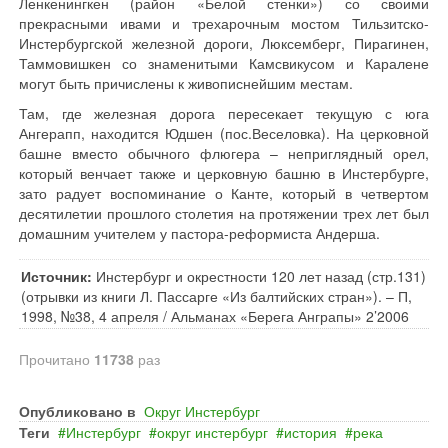
Ленкенингкен (район «Белой стенки») со своими
прекрасными ивами и трехарочным мостом Тильзитско-
Инстербургской железной дороги, Люксемберг, Пирагинен,
Таммовишкен со знаменитыми Камсвикусом и Каралене
могут быть причислены к живописнейшим местам.
Там, где железная дорога пересекает текущую с юга
Ангерапп, находится Юдшен (пос.Веселовка). На церковной
башне вместо обычного флюгера – неприглядный орел,
который венчает также и церковную башню в Инстербурге,
зато радует воспоминание о Канте, который в четвертом
десятилетии прошлого столетия на протяжении трех лет был
домашним учителем у пастора-реформиста Андерша.
Источник:
Инстербург и окрестности 120 лет назад (стр.131)
(отрывки из книги Л. Пассарге «Из балтийских стран»). – П,
1998, №38, 4 апреля / Альманах «Берега Анграпы» 2’2006
Прочитано
11738
раз
Опубликовано в
Округ Инстербург
Теги
Инстербург
округ инстербург
история
река