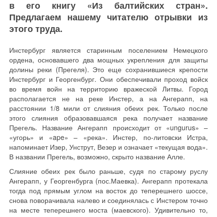
в его книгу «Из балтийских стран».
Предлагаем нашему читателю отрывки из
этого труда.
Инстербург является старинным поселением Немецкого
ордена, основавшего два мощных укрепления для защиты
долины реки (Прегеля). Это еще сохранившиеся крепости
Инстербург и Георгенбург. Они обеспечивали проход войск
во время войн на территорию вражеской Литвы. Город
располагается не на реке Инстер, а на Ангерапп, на
расстоянии 1/8 мили от слияния обеих рек. Только после
этого слияния образовавшаяся река получает название
Прегель. Название Ангерапп происходит от «ungurus» –
«угорь» и «ape» – «река». Инстер, по-литовски Истра,
напоминает Изер, Унструт, Везер и означает «текущая вода».
В названии Прегель, возможно, скрыто название Алле.
Слияние обеих рек было раньше, судя по старому руслу
Ангерапп, у Георгенбурга (пос.Маевка). Ангерапп протекала
тогда под прямым углом на восток до теперешнего шоссе,
снова поворачивала налево и соединялась с Инстером точно
на месте теперешнего моста (маевского). Удивительно то,