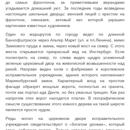
до самых фронтонов, за приветливыми верандами
угадывается домашний уют. За последние годы возведены
настоящие школьные дворцы: женский лицей с крестом на
фронтоне, гимназия, актовый зал которой украшен
картинами известных художников.
Один из маршрутов по городу ведет по длинной
Банхофштрассе через Альтер Маркт (ул. и пл.Ленина), мимо
Замкового пруда и замка, через новый мост на север. С этого
места открывается прекрасный вид на Инстербург. Если
посмотреть на север, то слева виден щедро усаженный
зеленью церковный двор на живописной возвышенности над
рекой. Направо виден холм с фабриками и королевское
исправительное учреждение, здания которого напоминают
Мариенбургский замок. Характерный вход на простом
фасаде образует мощные ворота, полностью из гранита,
почти как портал ада Данте, но без ужасных трещин. Как раз
напротив этих ворот находится платан. В географическом
смысле существование этого южного дерева на такой широте
является просто чудом.
Ряды могил на церковном дворе исправительного
учреждения свидетельствуют о «богатом урожае», который
здесь собирает смерть. Только изредка могилы отмечены