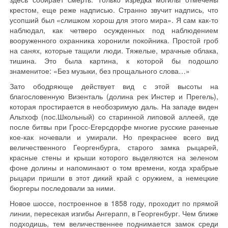
крестом, еще реже надписью. Странно звучит надпись, что
усопший был «слишком хорош для этого мира». Я сам как-то
наблюдал, как четверо осужденных под наблюдением
вооруженного охранника хоронили покойника. Простой гроб
на санях, которые тащили люди. Тяжелые, мрачные облака,
тишина. Это была картина, к которой бы подошло
знаменитое: «Без музыки, без прощального слова…»
Зато ободряюще действует вид с этой высоты на
благословенную Визенталь (долина рек Инстер и Прегель),
которая простирается в необозримую даль. На западе виден
Альтхоф (пос.Школьный) со старинной липовой аллеей, где
после битвы при Гросс-Егерсдорфе многие русские раненые
кое-как ночевали и умирали. Но прекраснее всего вид
величественного Георгенбурга, старого замка рыцарей,
красные стены и крыши которого выделяются на зеленом
фоне долины и напоминают о том времени, когда храбрые
рыцари пришли в этот дикий край с оружием, а немецкие
бюргеры последовали за ними.
Новое шоссе, построенное в 1858 году, проходит по прямой
линии, пересекая изгибы Ангерапп, в Георгенбург. Чем ближе
подходишь, тем величественнее поднимается замок среди