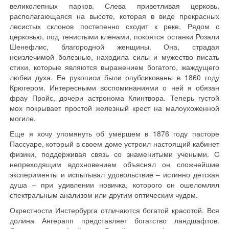
великолепных парков. Слева приветливая церковь,
располагающаяся на высоте, которая в виде прекрасных
лесистых склонов постепенно сходит к реке. Рядом с
церковью, под тенистыми кленами, покоятся останки Розали
Шенефлис, благородной женщины. Она, страдая
неизлечимой болезнью, находила силы и мужество писать
стихи, которые являются выражением богатого, жаждущего
любви духа. Ее рукописи были опубликованы в 1860 году
Крюгером. Интересными воспоминаниями о ней я обязан
фрау Пройс, дочери астронома Клинтвора. Теперь густой
мох покрывает простой железный крест на малоухоженной
могиле.
Еще я хочу упомянуть об умершем в 1876 году пасторе
Пассуаре, который в своем доме устроил настоящий кабинет
физики, поддерживая связь со знаменитыми учеными. С
непреходящим вдохновением объяснял он сложнейшие
эксперименты и испытывал удовольствие – истинно детская
душа – при удивлении новичка, которого он ошеломлял
спектральным анализом или другим оптическим чудом.
Окрестности Инстербурга отличаются богатой красотой. Вся
долина Ангерапп представляет богатство ландшафтов.