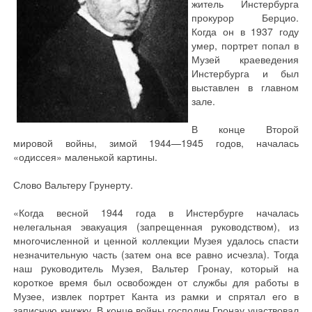
житель Инстербурга
прокурор Берцио.
Когда он в 1937 году
умер, портрет попал в
Музей краеведения
Инстербурга и был
выставлен в главном
зале.
В конце Второй
мировой войны, зимой 1944—1945 годов, началась
«одиссея» маленькой картины.
Слово Вальтеру Грунерту.
«Когда весной 1944 года в Инстербурге началась
нелегальная эвакуация (запрещенная руководством), из
многочисленной и ценной коллекции Музея удалось спасти
незначительную часть (затем она все равно исчезла). Тогда
наш pуководитель Музея, Вальтер Гронау, который на
короткое время был освобожден от службы для работы в
Музее, извлек портрет Канта из рамки и спрятал его в
записную книжку. В конце войны господин Гронау участвовал