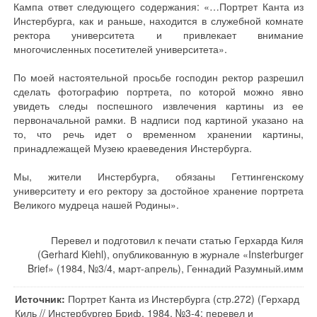
Кампа ответ следующего содержания: «…Портрет Канта из
Инстербурга, как и раньше, находится в служебной комнате
ректора университета и привлекает внимание
многочисленных посетителей университета».
По моей настоятельной просьбе господин ректор разрешил
сделать фотографию портрета, по которой можно явно
увидеть следы поспешного извлечения картины из ее
первоначальной рамки. В надписи под картиной указано на
то, что речь идет о временном хранении картины,
принадлежащей Музею краеведения Инстербурга.
Мы, жители Инстербурга, обязаны Геттингенскому
университету и его ректору за достойное хранение портрета
Великого мудреца нашей Родины».
Перевел и подготовил к печати статью Герхарда Киля
(Gerhard Kiehl), опубликованную в журнале «Insterburger
Brief» (1984, №3/4, март-апрель), Геннадий Разумный.имм
Источник:
Портрет Канта из Инстербурга (стр.272) (Герхард
Киль // Инстербургер Бриф, 1984, №3-4; перевел и