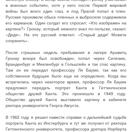
в военных событиях, хотя у него после Первой мировой
войны был всего один глаз, и под Прагой попал в плен.
Русские произвели обыск пленных и выбросили содержимое
его карманов. Один солдат его спросил: «Кто изображен на
картине?» Гронау, который немного знал по-польски, сказал:
«Дядя». На это русский ответил: «Старый дядя! Можете
сохранить».
После страшных недель пребывания в лагере Аушвитц
Гронау вскоре был освобожден, попал через Силезию,
Бранденбург и Мекленбург в Гольштейн и так спас картину.
Там он ее передал профессору Ля Бауме, так как его
собственное будущее было еще не определено. Когда мы
встретились через некоторое время, профессор Ля Бауме
предложил передать портрет Канта в Геттингенское
общество друзей Канта. Это произошло в 1949 году.
Общество друзей Канта выставило картину в кабинете
ректора университета Георга-Августа.
В 1962 году я решил навести справки о дальнейшей судьбе
портрета Канта из Инстербурга и тут же получил от ректора
Геттингенского университета, профессора доктора Норберта