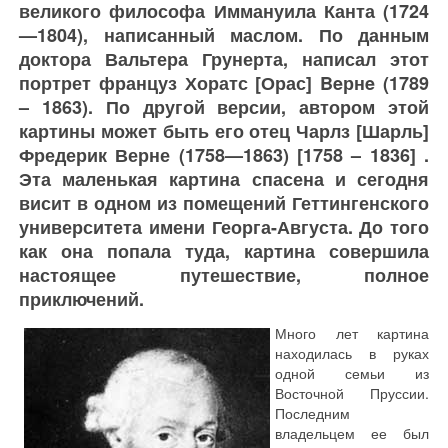
великого философа Иммануила Канта (1724
—1804), написанный маслом. По данным
доктора Вальтера Грунерта, написал этот
портрет француз Хоратс [Орас] Beрнe (1789
– 1863). По другой версии, автором этой
картины может быть его отец Чарлз [Шарль]
Фредерик Верне (1758—1863) [1758 – 1836] .
Эта маленькая картина спасена и сегодня
висит в одном из помещений Геттингенского
университета имени Георга-Августа. До того
как она попала туда, картина совершила
настоящее путешествие, полное
приключений.
Много лет картина
находилась в руках
одной семьи из
Восточной Пруссии.
Последним
владельцем ее был