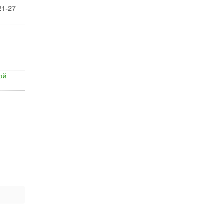
21-27
ой