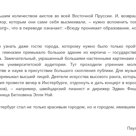
ьшим количеством аистов во всей Восточной Пруссии. И, возвра
ор, которым они сами себя высмеивали, – нужно вспомнить пог
erburg», что в переводе означает: «Всюду проникает образование, н
 узнать даже гостю города, которому нужно было только прой
а гимназии примыкало большое здание из кирпича – государств
да. Замечательный, украшенный большими настенными картинами 
ие университетской аудитории. Тут проходили утренние мо
тве и науке в присутствии большого скопления публики. Для музы
примыкал высший лицей. Деятели искусства высокого ранга, котор
я провести вечер в Инстербурге, отдохнуть и дать концерт в коро
ров), – например, швейцарский пианист и дирижер Эдвин Фи
ьница Бетховена Элли Нэй.
стербург стал не только красивым городом, но и городом, имевшим
Паул