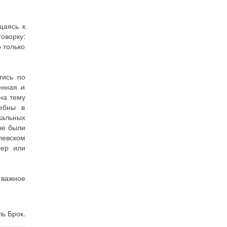
щаясь к
оворку:
о только
тись по
енная и
на тему
лебны в
кальных
ые были
левском
шер или
 важное
ь Брок.