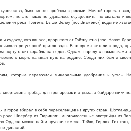
 купечества, было много проблем с реками. Мечтой горожан всег
портом, но это никак не удавалось осуществить, не хватало инве
еления реки Прегель. Выше Велау (пос.Знаменск) воды не хвата
а и судоходного канала, прорытого от Гайтцунена (пос. Новая Дер
печивала регулярный приток воды. В то время жители города, пр
ком порту стоит корабль на воде». Однако наряду с насмешками в
иземного моря, начиная путь на родине. Среди них был и свое
ов.
оды, которые перевозили минеральные удобрения и уголь. Н
е спортсмены-гребцы для тренировок и отдыха, а байдарочники п
к и город вбирал в себя переселенцев из других стран. Шотландцы
го рода Шпербер из Тюрингии, многочисленные австрийцы из Зал
ах Ордена можно найти прусские имена: Тейко, Гирлах, Гетткант, 
лых династий.