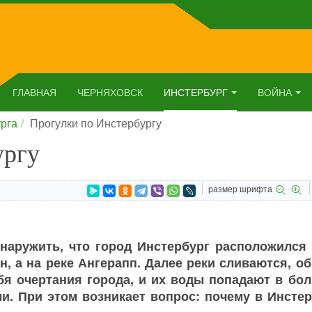
ГЛАВНАЯ
ЧЕРНЯХОВСК
ИНСТЕРБУРГ
ВОЙНА
рга
Прогулки по Инстербургу
ургу
размер шрифта
бнаружить, что город Инстербург расположился 
н, а на реке Ангерапп. Далее реки сливаются, о
ебя очертания города, и их воды попадают в бо
и. При этом возникает вопрос: почему в Инстер