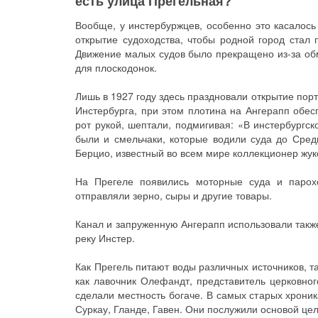
есть улица Прегельная?
Вообще, у инстербуржцев, особенно это касалось
открытие судоходства, чтобы родной город стал 
Движение малых судов было прекращено из-за обм
для плоскодонок.
Лишь в 1927 году здесь праздновали открытие порт
Инстербурга, при этом плотина на Ангерапп обес
рот рукой, шептали, подмигивая: «В инстербургс
были и смельчаки, которые водили суда до Сред
Берцио, известный во всем мире коллекционер жук
На Прегеле появились моторные суда и парох
отправляли зерно, сыры и другие товары.
Канал и запруженную Ангерапп использовали такж
реку Инстер.
Как Прегель питают воды различных источников, та
как лавочник Олефандт, представитель церковно
сделали местность богаче. В самых старых хроник
Суркау, Гланде, Гавен. Они послужили основой це