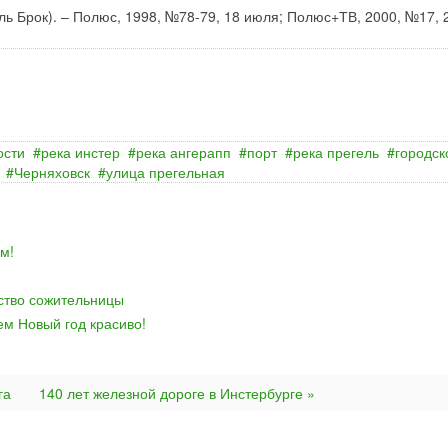
уль Брок). – Полюс, 1998, №78-79, 18 июля; Полюс+ТВ, 2000, №17, 
ости
река инстер
река ангерапп
порт
река прегель
городск
Черняховск
улица прегельная
м!
йство сожительницы
ем Новый год красиво!
га
140 лет железной дороге в Инстербурге »