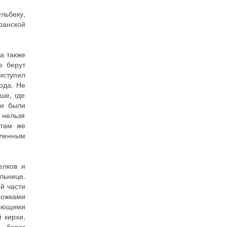
льбеку,
ранской
а также
е берут
иступил
ода. Не
ше, где
ии были
 нельзя
 там же
сленным
елков и
льнице.
й части
рожками
ающими
 кирхи,
 берег