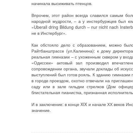
начинала высиживать птенцов.
Впрочем, этот район всегда славился самым бол
народной мудрости, – а у инстербуржцев был юм
«Uberall dring Bildung durch – nur nicht nach Inst
не в Инстербург».
Как обстояло дело с образованием, можно было
Райтбанштрассе (ул.Калинина): к дому директор
реальная гимназии – с ухоженным сквером у вхо
«Одиссеи» актовый зал производил впечатлен
сопровождении органа, звучали доклады об искусс
выступлений был готов рояль. К зданию гимназии 
в городе проездом, охотно отвечали на приглашени
саду или в зале гильдии стрелков (Дом офице
блистательная пианистка, признанная исполнител
И в заключение: в конце XIX и начале ХХ веков Ин
значение.