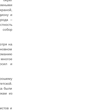
ромными
раной,
диону и
орода –
тность
, собор
отря на
сновном
ерманию
 многое
осил и
орошему
етской.
ка были
ркам из
истов и