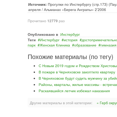
Источник:
Прогулки по Инстербургу (стр.173) (Па
апреля / Альманах «Берега Анграпы» 2’2006
Прочитано
12779
раз
Опубликовано в
Инстербург
Теги
Инстербург
история
достопримечательн
парк
Женская Клиника
образование
гимназия
Похожие материалы (по тегу)
С Новым 2019 годом и Рождеством Христовы
В пожаре в Черняховске закоптило квартиру
В Черняховске будут судить мужчину за уби
Районы, кварталы, жилые массивы - встреча
Раскаявшийся летчик избежал наказания
Другие материалы в этой категории:
« Герб окру