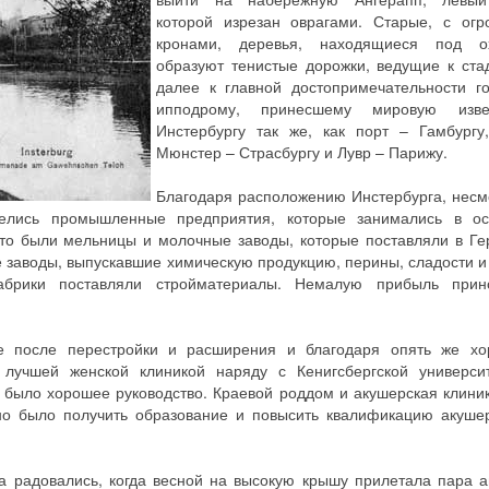
которой изрезан оврагами. Старые, с ог
кронами, деревья, находящиеся под ох
образуют тенистые дорожки, ведущие к ста
далее к главной достопримечательности г
ипподрому, принесшему мировую извес
Инстербургу так же, как порт – Гамбургу
Мюнстер – Страсбургу и Лувр – Парижу.
Благодаря расположению Инстербурга, несм
мелись промышленные предприятия, которые занимались в о
Это были мельницы и молочные заводы, которые поставляли в Г
 заводы, выпускавшие химическую продукцию, перины, сладости и
абрики поставляли стройматериалы. Немалую прибыль прин
ге после перестройки и расширения и благодаря опять же х
учшей женской клиникой наряду с Кенигсбергской университ
е было хорошее руководство. Краевой роддом и акушерская клини
но было получить образование и повысить квалификацию акуше
а радовались, когда весной на высокую крышу прилетала пара а