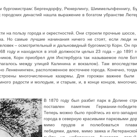
м бургомистрам: Бергендорфу, Рюкерлингу, Шиммельпфеннигу, Бу
 городских династий нашла выражение в богатом убранстве Люте
и на пользу города и окрестностей. Они строили прочные шоссе, 
на. Но самые лучшие начинания ничего не стоят, если люди н
 человек – осмотрительный и дальновидный бургомистр Корн. Он пр
68 году и находился в этой должности целых 23 года – до 1891 г
иков, Корн приобрел для Инстербурга так называемое поле Бот
лагалось между улицей Калинина и вокзалом). Там впоследств
о Ленкенингкен, расположенное восточнее города. Конечно, тогда
остроены многочисленные казармы. Для горожан важнее были
ного радости и молодым, и старым, и, в конце концов, многочи
В 1870 году был разбит парк в Долине стр
поставлен памятник Германии-победите
Теперь можно было пройтись из юго-западно
города в северную красивыми парковыми до
мимо прудов и полюбоваться плав
лебедями, далее, мимо замка и Лютеранской
выйти на набережную Ангерапп, левый