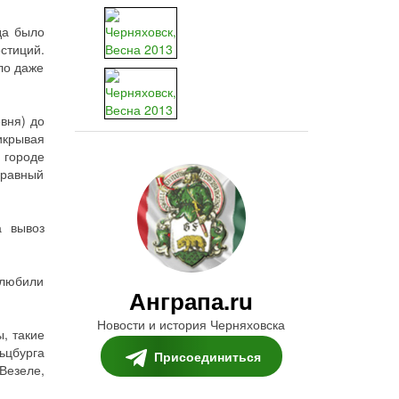
да было
стиций.
ло даже
евня) до
икрывая
 городе
нравный
а вывоз
олюбили
Анграпа.ru
Новости и история Черняховска
, такие
ьцбурга
Присоединиться
Везеле,