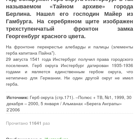
называемом «Тайном архиве» города
Берлина. Нашел его господин Майер из
Гамбурга. На серебряном щите изображен
трехступенчатый фронтон замка
Георгенбург красного цвета.
На фронтоне перекрестье алебарды и палицы (элементы
герба капитана Пайна*).
29 августа 1541 года Инстербург получил права городского
поселения. Герб округа Инстербург датирован 1935-1936
годами и является единственным гербом округа, что
нетипично для Германии. Ни один другой округ не имел
герба.
Источник:
Герб округа (стр.171). –Полюс + ТВ, №1, 1999, 30
декабря – 2000, 5 января / Альманах «Берега Анграпы»
2’2006
Прочитано
11641
раз