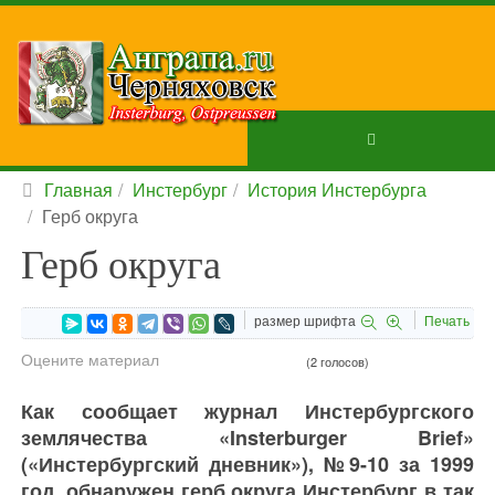
Главная
Инстербург
История Инстербурга
Герб округа
Герб округа
размер шрифта
Печать
Оцените материал
(2 голосов)
Как сообщает журнал Инстербургского
землячества «Insterburger Brief»
(«Инстербургский дневник»), №9-10 за 1999
год, обнаружен герб округа Инстербург в так