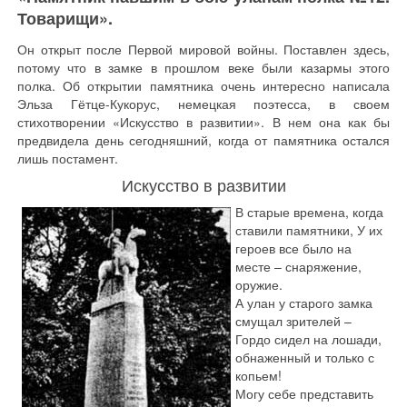
Товарищи».
Он открыт после Первой мировой войны. Поставлен здесь,
потому что в замке в прошлом веке были казармы этого
полка. Об открытии памятника очень интересно написала
Эльза Гётце-Кукорус, немецкая поэтесса, в своем
стихотворении «Искусство в развитии». В нем она как бы
предвидела день сегодняшний, когда от памятника остался
лишь постамент.
Искусство в развитии
В старые времена, когда
ставили памятники, У их
героев все было на
месте – снаряжение,
оружие.
А улан у старого замка
смущал зрителей –
Гордо сидел на лошади,
обнаженный и только с
копьем!
Могу себе представить