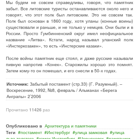
Мы будем не совсем справедливы, говоря, что памятник
забыт. Все литовские туристы останавливаются около него и
говорят, что этот полк был литовским. Это не совсем так.
Полк был основан в 1860 году, хотя уланы (конные воины)
существовали и раньше, и не только у немцев. Они были и в
России. Просто Гумбинненский округ имел неофициальное
название «Литва». Кстати, народ называл уланский полк
«Инстеркозакен», то есть «Инстерские казаки».
После войны памятник еще стоял, и даже русские называли
пивную напротив «Конек». Старожилы хорошо это помнят.
Затем кому-то он помешал, и его снесли в 50-х годах.
Источник:
Забытый постамент (стр.33) (Г. Разумный). –
Воскресение, 1992, №8, февраль / Альманах «Берега
Анграпы» 2’2006
Прочитано
11426
раз
Опубликовано в
Архитектура и памятники
Теги
постамент
Инстербург
улица замковая
улица
льва толстого
замок Инстербург
Черняховск
памятники