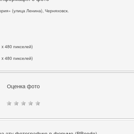
рия» (улица Ленина), Черняховск.
0 x 480 пикселей)
0 x 480 пикселей)
Оценка фото
на эту фотографию в форуме (BBcode)