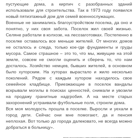
пустующие дома, а кирпич с разобранных зданий
использовали для строительства. Так в 1973 году появился
новый пятиэтажный дом для семей военнослужащих.
Военные не занимались благоустройством поселка, да оно и
понятно, у них своя забота. Поселок жил своей жизнью.
Селяне работали в колхозе, на лесозаготовках. Постепенно в
поселке оставалось все меньше жителей. От многих домов
не осталось и следа, только кое-где фундаменты и груды
мусора. Самое страшное – это то, что мы, живущие на этой
земле, совсем не смогли оценить и сберечь то, что нам
досталось. Хозяйство немцев, бывших жителей, в основном
было хуторским. На хуторах вырастало и жило несколько
поколений. Рядом с каждым хутором находилось свое
семейное кладбище. Приезжающие в поселок вандалы
вскрывали могилы в поисках ценностей, снимали и увозили
на продажу гранитные надгробия. А на месте старых
захоронений устраивали футбольные поля, строили дома.
Вся моя молодость прошла в поселке. Выросли и уехали в
город дети. Сейчас они мне помогают, да и пенсия
неплохая. Вот только до города далековато, не всегда можно
добраться в больницу».