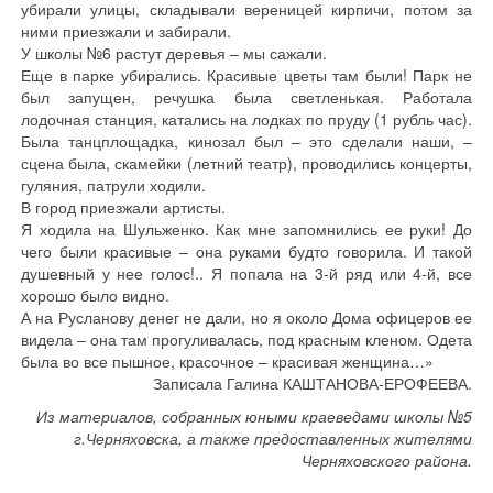
убирали улицы, складывали вереницей кирпичи, потом за
ними приезжали и забирали.
У школы №6 растут деревья – мы сажали.
Еще в парке убирались. Красивые цветы там были! Парк не
был запущен, речушка была светленькая. Работала
лодочная станция, катались на лодках по пруду (1 рубль час).
Была танцплощадка, кинозал был – это сделали наши, –
сцена была, скамейки (летний театр), проводились концерты,
гуляния, патрули ходили.
В город приезжали артисты.
Я ходила на Шульженко. Как мне запомнились ее руки! До
чего были красивые – она руками будто говорила. И такой
душевный у нее голос!.. Я попала на 3-й ряд или 4-й, все
хорошо было видно.
А на Русланову денег не дали, но я около Дома офицеров ее
видела – она там прогуливалась, под красным кленом. Одета
была во все пышное, красочное – красивая женщина…»
Записала Галина КАШТАНОВА-ЕРОФЕЕВА.
Из материалов, собранных юными краеведами школы №5
г.Черняховска, а также предоставленных жителями
Черняховского района.