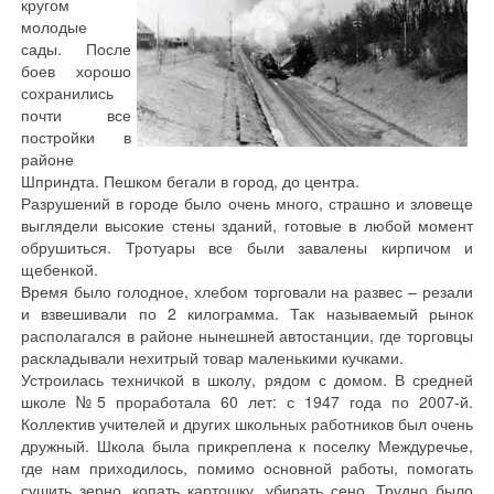
кругом
молодые
сады. После
боев хорошо
сохранились
почти все
постройки в
районе
Шприндта. Пешком бегали в город, до центра.
Разрушений в городе было очень много, страшно и зловеще
выглядели высокие стены зданий, готовые в любой момент
обрушиться. Тротуары все были завалены кирпичом и
щебенкой.
Время было голодное, хлебом торговали на развес – резали
и взвешивали по 2 килограмма. Так называемый рынок
располагался в районе нынешней автостанции, где торговцы
раскладывали нехитрый товар маленькими кучками.
Устроилась техничкой в школу, рядом с домом. В средней
школе №5 проработала 60 лет: с 1947 года по 2007-й.
Коллектив учителей и других школьных работников был очень
дружный. Школа была прикреплена к поселку Междуречье,
где нам приходилось, помимо основной работы, помогать
сушить зерно, копать картошку, убирать сено. Трудно было