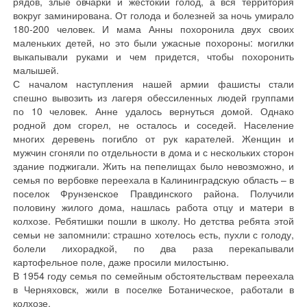
рядов, злые овчарки и жестокий голод, а вся территория
вокруг заминирована. От голода и болезней за ночь умирало
180-200 человек. И мама Анны похоронила двух своих
маленьких детей, но это были ужасные похороны: могилки
выкапывали руками и чем придется, чтобы похоронить
малышей.
С началом наступления нашей армии фашисты стали
спешно вывозить из лагеря обессиленных людей группами
по 10 человек. Анне удалось вернуться домой. Однако
родной дом сгорел, не осталось и соседей. Население
многих деревень погибло от рук карателей. Женщин и
мужчин сгоняли по отдельности в дома и с нескольких сторон
здание поджигали. Жить на пепелищах было невозможно, и
семья по вербовке переехала в Калининградскую область – в
поселок Фрунзенское Правдинского района. Получили
половину жилого дома, нашлась работа отцу и матери в
колхозе. Ребятишки пошли в школу. Но детства ребята этой
семьи не запомнили: страшно хотелось есть, пухли с голоду,
болели лихорадкой, по два раза перекапывали
картофельное поле, даже просили милостыню.
В 1954 году семья по семейным обстоятельствам переехала
в Черняховск, жили в поселке Ботаническое, работали в
колхозе.