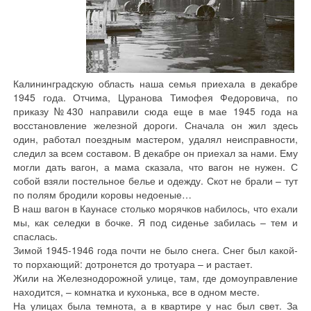
Калининградскую область наша семья приехала в декабре
1945 года. Отчима, Цуранова Тимофея Федоровича, по
приказу №430 направили сюда еще в мае 1945 года на
восстановление железной дороги. Сначала он жил здесь
один, работал поездным мастером, удалял неисправности,
следил за всем составом. В декабре он приехал за нами. Ему
могли дать вагон, а мама сказала, что вагон не нужен. С
собой взяли постельное белье и одежду. Скот не брали – тут
по полям бродили коровы недоеные…
В наш вагон в Каунасе столько морячков набилось, что ехали
мы, как селедки в бочке. Я под сиденье забилась – тем и
спаслась.
Зимой 1945-1946 года почти не было снега. Снег был какой-
то порхающий: дотронется до тротуара – и растает.
Жили на Железнодорожной улице, там, где домоуправление
находится, – комнатка и кухонька, все в одном месте.
На улицах была темнота, а в квартире у нас был свет. За