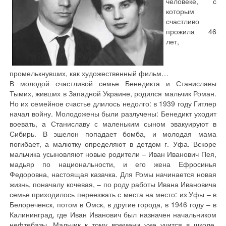
человеке, с
которым
счастливо
прожила 46
лет,
промелькнувших, как художественный фильм…
В молодой счастливой семье Бенедикта и Станиславы
Тымих, живших в Западной Украине, родился мальчик Роман.
Но их семейное счастье длилось недолго: в 1939 году Гитлер
начал войну. Молодожены были разлучены: Бенедикт уходит
воевать, а Станиславу с маленьким сыном эвакуируют в
Сибирь. В эшелон попадает бомба, и молодая мама
погибает, а малютку определяют в детдом г. Уфа. Вскоре
мальчика усыновляют новые родители – Иван Иванович Пея,
мадьяр по национальности, и его жена Ефросинья
Федоровна, настоящая казачка. Для Ромы начинается новая
жизнь, поначалу кочевая, – по роду работы Ивана Ивановича
семье приходилось переезжать с места на место: из Уфы – в
Белореченск, потом в Омск, в другие города, в 1946 году – в
Калининград, где Иван Иванович был назначен начальником
нефтебазы. Мальчик к тому времени уже учится в школе.