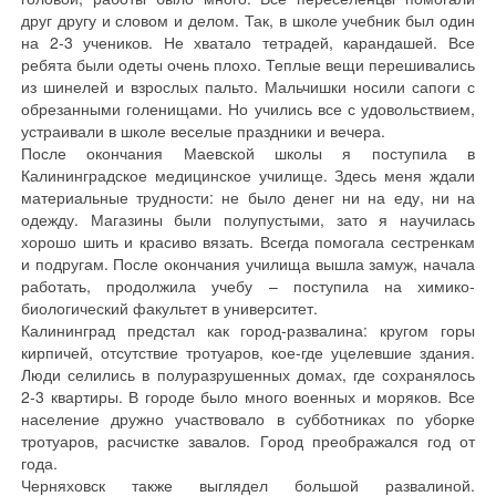
друг другу и словом и делом. Так, в школе учебник был один
на 2-3 учеников. Не хватало тетрадей, карандашей. Все
ребята были одеты очень плохо. Теплые вещи перешивались
из шинелей и взрослых пальто. Мальчишки носили сапоги с
обрезанными голенищами. Но учились все с удовольствием,
устраивали в школе веселые праздники и вечера.
После окончания Маевской школы я поступила в
Калининградское медицинское училище. Здесь меня ждали
материальные трудности: не было денег ни на еду, ни на
одежду. Магазины были полупустыми, зато я научилась
хорошо шить и красиво вязать. Всегда помогала сестренкам
и подругам. После окончания училища вышла замуж, начала
работать, продолжила учебу – поступила на химико-
биологический факультет в университет.
Калининград предстал как город-развалина: кругом горы
кирпичей, отсутствие тротуаров, кое-где уцелевшие здания.
Люди селились в полуразрушенных домах, где сохранялось
2-3 квартиры. В городе было много военных и моряков. Все
население дружно участвовало в субботниках по уборке
тротуаров, расчистке завалов. Город преображался год от
года.
Черняховск также выглядел большой развалиной.