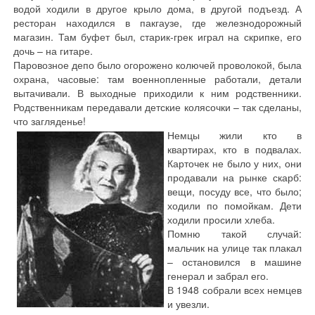
водой ходили в другое крыло дома, в другой подъезд. А
ресторан находился в пакгаузе, где железнодорожный
магазин. Там буфет был, старик-грек играл на скрипке, его
дочь – на гитаре.
Паровозное депо было огорожено колючей проволокой, была
охрана, часовые: там военнопленные работали, детали
вытачивали. В выходные приходили к ним родственники.
Родственникам передавали детские колясочки – так сделаны,
что загляденье!
Немцы жили кто в
квартирах, кто в подвалах.
Карточек не было у них, они
продавали на рынке скарб:
вещи, посуду все, что было;
ходили по помойкам. Дети
ходили просили хлеба.
Помню такой случай:
мальчик на улице так плакал
– остановился в машине
генерал и забрал его.
В 1948 собрали всех немцев
и увезли.