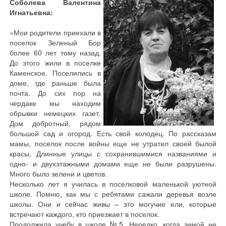
Соболева Валентина
Игнатьевна:
«Мои родители приехали в
поселок Зеленый Бор
более 60 лет тому назад.
До этого жили в поселке
Каменское. Поселились в
доме, где раньше была
почта. До сих пор на
чердаке мы находим
обрывки немецких газет.
Дом добротный, рядом
большой сад и огород. Есть свой колодец. По рассказам
мамы, поселок после войны еще не утратил своей былой
красы. Длинные улицы с сохранившимися названиями и
одно- и двухэтажными домами еще не были разрушены.
Много было зелени и цветов.
Несколько лет я училась в поселковой маленькой уютной
школе. Помню, как мы с ребятами сажали деревья возле
школы. Они и сейчас живы – это могучие ели, которые
встречают каждого, кто приезжает в поселок.
Продолжила учебу в школе №5. Нередко, когда зимой не