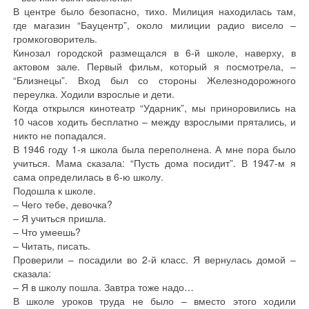
В центре было безопасно, тихо. Милиция находилась там,
где магазин “Бауцентр”, около милиции радио висело –
громкоговоритель.
Кинозал городской размещался в 6-й школе, наверху, в
актовом зале. Первый фильм, который я посмотрела, –
“Близнецы”. Вход был со стороны Железнодорожного
переулка. Ходили взрослые и дети.
Когда открылся кинотеатр “Ударник”, мы приноровились на
10 часов ходить бесплатно – между взрослыми прятались, и
никто не попадался.
В 1946 году 1-я школа была переполнена. А мне пора было
учиться. Мама сказала: “Пусть дома посидит”. В 1947-м я
сама определилась в 6-ю школу.
Подошла к школе.
– Чего тебе, девочка?
– Я учиться пришла.
– Что умеешь?
– Читать, писать.
Проверили – посадили во 2-й класс. Я вернулась домой –
сказала:
– Я в школу пошла. Завтра тоже надо…
В школе уроков труда не было – вместо этого ходили