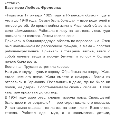
скучать».
Васенкова Любовь Фроловна:
«Родилась 17 января 1925 года в Рязанской области, где и
жила до 1946 года. Семья была большая – двое родителей и
пятеро детей. Во время войны жили в Рязанской области, в
селе Шеммишево. Работала в лесу на заготовке леса, куда
посылали от колхоза. Летом косили сено.
Приехали в Калининградскую область по переселению. Отец
был начальником по расселению граждан, а мама – простая
рабочая-крестьянка. Приехали в товарном вагоне, взяли с
собой личные вещи и посуду (чугуны и топор) – больше
нечего было везти.
Восточная Пруссия встретила хорошо.
Нам дали ссуду – купили корову. Обрабатывали огород. Жить
стало немного легче. Жили вместе с немцами. Затем их
отправили в Германию. Поселились в доме, где не было ни
полов, ни дверей. Восстанавливали своими силами. В этой
квартире проживаю до сих пор.
В 1954 году умер отец, следом умерла мама. Своих детей
было двое и от родителей – трое сирот школьного возраста.
Я, как самая старшая, взяла все на свои плечи. Было очень
тяжело. Работал один муж, а я занималась детьми,