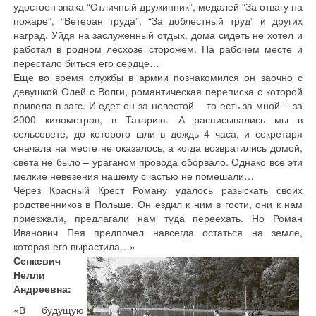
удостоен знака “Отличный дружинник”, медалей “За отвагу на
пожаре”, “Ветеран труда”, “За доблестный труд” и других
наград. Уйдя на заслуженный отдых, дома сидеть не хотел и
работал в родном лесхозе сторожем. На рабочем месте и
перестало биться его сердце…
Еще во время службы в армии познакомился он заочно с
девушкой Олей с Волги, романтическая переписка с которой
привела в загс. И едет он за невестой – то есть за мной – за
2000 километров, в Татарию. А расписывались мы в
сельсовете, до которого шли в дождь 4 часа, и секретаря
сначала на месте не оказалось, а когда возвратились домой,
света не было – ураганом провода оборвало. Однако все эти
мелкие невезения нашему счастью не помешали…
Через Красный Крест Роману удалось разыскать своих
родственников в Польше. Он ездил к ним в гости, они к нам
приезжали, предлагали нам туда переехать. Но Роман
Иванович Пея предпочел навсегда остаться на земле,
которая его вырастила…»
Сенкевич
Нелли
Андреевна:
«В будущую