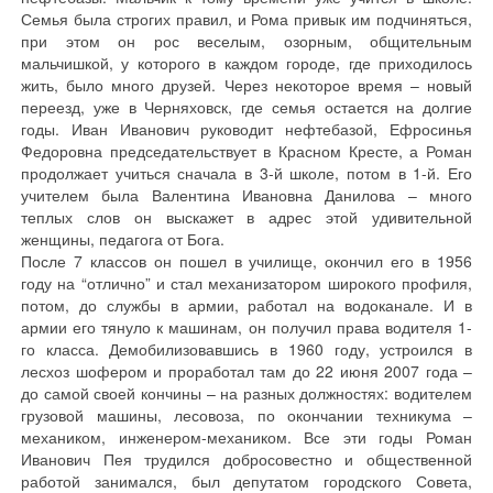
Семья была строгих правил, и Рома привык им подчиняться,
при этом он рос веселым, озорным, общительным
мальчишкой, у которого в каждом городе, где приходилось
жить, было много друзей. Через некоторое время – новый
переезд, уже в Черняховск, где семья остается на долгие
годы. Иван Иванович руководит нефтебазой, Ефросинья
Федоровна председательствует в Красном Кресте, а Роман
продолжает учиться сначала в 3-й школе, потом в 1-й. Его
учителем была Валентина Ивановна Данилова – много
теплых слов он выскажет в адрес этой удивительной
женщины, педагога от Бога.
После 7 классов он пошел в училище, окончил его в 1956
году на “отлично” и стал механизатором широкого профиля,
потом, до службы в армии, работал на водоканале. И в
армии его тянуло к машинам, он получил права водителя 1-
го класса. Демобилизовавшись в 1960 году, устроился в
лесхоз шофером и проработал там до 22 июня 2007 года –
до самой своей кончины – на разных должностях: водителем
грузовой машины, лесовоза, по окончании техникума –
механиком, инженером-механиком. Все эти годы Роман
Иванович Пея трудился добросовестно и общественной
работой занимался, был депутатом городского Совета,