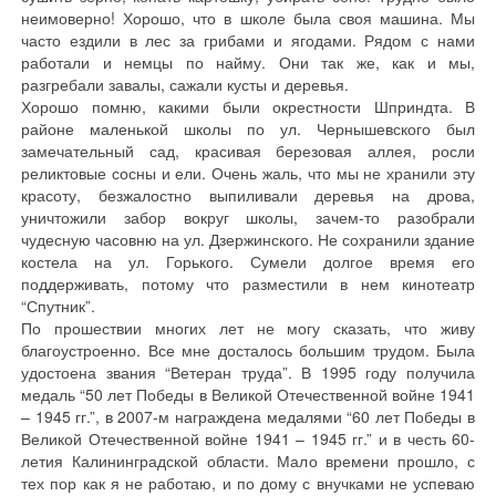
неимоверно! Хорошо, что в школе была своя машина. Мы
часто ездили в лес за грибами и ягодами. Рядом с нами
работали и немцы по найму. Они так же, как и мы,
разгребали завалы, сажали кусты и деревья.
Хорошо помню, какими были окрестности Шприндта. В
районе маленькой школы по ул. Чернышевского был
замечательный сад, красивая березовая аллея, росли
реликтовые сосны и ели. Очень жаль, что мы не хранили эту
красоту, безжалостно выпиливали деревья на дрова,
уничтожили забор вокруг школы, зачем-то разобрали
чудесную часовню на ул. Дзержинского. Не сохранили здание
костела на ул. Горького. Сумели долгое время его
поддерживать, потому что разместили в нем кинотеатр
“Спутник”.
По прошествии многих лет не могу сказать, что живу
благоустроенно. Все мне досталось большим трудом. Была
удостоена звания “Ветеран труда”. В 1995 году получила
медаль “50 лет Победы в Великой Отечественной войне 1941
– 1945 гг.”, в 2007-м награждена медалями “60 лет Победы в
Великой Отечественной войне 1941 – 1945 гг.” и в честь 60-
летия Калининградской области. Мало времени прошло, с
тех пор как я не работаю, и по дому с внучками не успеваю