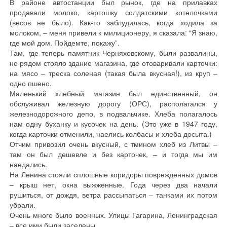
В районе автостанции был рынок, где на прилавках
продавали молоко, картошку солдатскими котелочками
(весов не было). Как-то заблудилась, когда ходила за
молоком, – меня привели к милиционеру, я сказала: “Я знаю,
где мой дом. Пойдемте, покажу”.
Там, где теперь памятник Черняховскому, были развалины,
но рядом стояло здание магазина, где отоваривали карточки:
на мясо – треска соленая (такая была вкусная!), из круп –
одно пшено.
Маленький хлебный магазин был единственный, он
обслуживал железную дорогу (ОРС), располагался у
железнодорожного депо, в подвальчике. Хлеба полагалось
нам одну буханку и кусочек на день. (Это уже в 1947 году,
когда карточки отменили, наелись колбасы и хлеба досыта.)
Отчим привозил очень вкусный, с тмином хлеб из Литвы –
там он был дешевле и без карточек, – и тогда мы им
наедались.
На Ленина стояли сплошные коридоры поврежденных домов
– крыш нет, окна выжженные. Года через два начали
рушиться, от дождя, ветра рассыпаться – танками их потом
убрали.
Очень много было военных. Улицы Гагарина, Ленинградская
– все ими были заселены.