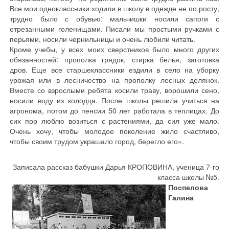
Все мои одноклассники ходили в школу в одежде не по росту,
трудно было с обувью: мальчишки носили сапоги с
отрезанными голенищами. Писали мы простыми ручками с
перьями, носили чернильницы и очень любили читать.
Кроме учебы, у всех моих сверстников было много других
обязанностей: прополка грядок, стирка белья, заготовка
дров. Еще все старшеклассники ездили в село на уборку
урожая или в лесничество на прополку лесных делянок.
Вместе со взрослыми ребята косили траву, ворошили сено,
носили воду из колодца. После школы решила учиться на
агронома, потом до пенсии 50 лет работала в теплицах. До
сих пор люблю возиться с растениями, да сил уже мало.
Очень хочу, чтобы молодое поколение жило счастливо,
чтобы своим трудом украшало город, берегло его».
Записала рассказ бабушки Дарья КРОПОВИНА, ученица 7-го
класса школы №5.
Поспелова
Галина