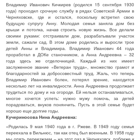
Владимир Иванович Кичкирев (родился 15 сентября 1930
года) проходил срочную службу в рядах Советской Армии в
Черняховске, где и остался, поскольку встретил свою
будущую супругу Анну. Молодая семья заняла дом без
крыши и потолка, начав строить новую жизнь. Все делали
своими руками: отстраивали дом, разрабатывали участок
земли, сажали сад. В этом доме родились и выросли трое
детей Анны и Владимира. Владимир Иванович 44 года
проработал в ДОКе станочником, а Анна Андреевна – 32
года здесь же отделочницей. Каждый из них имеет
заслуженное звание «Ветеран труда», множество грамот и
благодарностей за добросовестный труд. Жаль, что теперь
Владимир Иванович болен, потерял зрение, находится
несколько лет на инвалидности. Анна Андреевна продолжает
трудиться по дому и на огороде. Ей нельзя останавливаться,
многое хочется успеть: нужно мужу помочь, за детей
порадоваться, внуков понянчить. Пусть в этой семье будет
хорошо еще долгие годы.
Кучериносова Нина Андреевна:
«Родилась 9 мая 1940 года в г. Ржеве. В 1949 году семья
переехала в Вильнюс, так как отец был военным. В 1958 году
мы опять переезжаем – на этот раз в Черняховск, поближе к