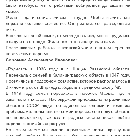
было автобуса, мы с ребятами добирались до школы на
лыжах.
Жили – да и сейчас живем – трудно. Чтобы выжить, мы
держали большое хозяйство. Отец занимался разведением
пчел.
Все члены нашей семьи, от мала до велика, много трудились
в саду и на огороде. Жили тем, что выращивали сами.
После школы я работала в воинской части, а потом перешла
на железную дорогу».
Сорокина Александра Ивановна:
«Родилась в 1936 году в г. Шацке Рязанской области.
Переехала с семьей в Калининградскую область в 1947 году.
Поселились в подсобном хозяйстве, которое располагалось в
3 километрах от Шприндта. Ходила в среднюю школу №5.
В 1949 году семья переехала в поселок Маевка, где я
закончила 7 классов. Нас окружали приехавшие из различных
областей СССР люди, объединенные одними и теми же
проблемами. Большинство семей переехало в новую область
по переселению, так как в родных местах после войны
царила жесточайшая разруха.
На новом месте мы имели нормальное жилье, крышу над
головой, работы было много. Все переселенцы помогали