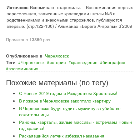
Источник:
Вспоминают старожилы. – Воспоминания первых
переселенцев, записанные краеведами школы №5 и
родственниками и знакомыми старожилов, публикуются
впервые. (стр.122-130) / Альманах «Берега Анграпы» 3’2009
Прочитано
13359
раз
Опубликовано в
Черняховск
Теги
Черняховск
история
краеведение
биография
воспоминания
Похожие материалы (по тегу)
С Новым 2019 годом и Рождеством Христовым!
В пожаре в Черняховске закоптило квартиру
В Черняховске будут судить мужчину за убийство
сожительницы
Районы, кварталы, жилые массивы - встречаем Новый
год красиво!
Раскаявшийся летчик избежал наказания