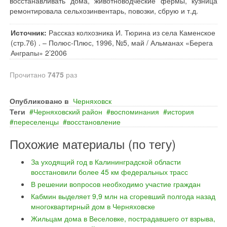
восстанавливать дома, животноводческие фермы, кузница
ремонтировала сельхозинвентарь, повозки, сбрую и т.д.
Источник:
Рассказ колхозника И. Тюрина из села Каменское
(стр.76) . – Полюс-Плюс, 1996, №5, май / Альманах «Берега
Анграпы» 2’2006
Прочитано
7475
раз
Опубликовано в
Черняховск
Теги
Черняховский район
воспоминания
история
переселенцы
восстановление
Похожие материалы (по тегу)
За уходящий год в Калининградской области
восстановили более 45 км федеральных трасс
В решении вопросов необходимо участие граждан
Кабмин выделяет 9,9 млн на сгоревший полгода назад
многоквартирный дом в Черняховске
Жильцам дома в Веселовке, пострадавшего от взрыва,