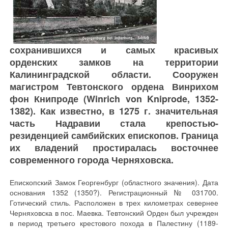
сохранившихся и самых красивых
орденских замков на территории
Калининградской области. Сооружен
магистром Тевтонского ордена Винрихом
фон Книпроде (Winrich von Kniprode, 1352-
1382). Как известно, в 1275 г. значительная
часть Надравии стала крепостью-
резиденцией самбийских епископов. Граница
их владений простиралась восточнее
современного города Черняховска.
Епископский Замок Георгенбург (областного значения). Дата основания 1352 (1350?). Регистрационный № 031700. Готический стиль. Расположен в трех километрах севернее Черняховска в пос. Маевка. Тевтонский Орден был учрежден в период третьего крестового похода в Палестину (1189-1192), немецкое название «Немецкий Орден» (Deutscher Orden). Рыцари носили белые плащи с нашитыми на них черными крестами из тонкой кожи. Замок Георгенбург - один из самых сохранившихся и самых красивых орденских замков на территории Калининградской области. Сооружен магистром Тевтонского ордена Винрихом фон Книпроде (Winrich von Kniprode, 1352-1382). Как известно, в 1275 г. значительная часть Надравии стала крепостью-резиденцией самбийских епископов. Граница их владений простиралась восточнее современного города Черняховска. Для охраны северной границы этой территории Яков I в 1345 - 1358 гг., занимавший пост самбийского епископа, в середине 14 в. повелел возвести на возвышенности правого берега реки Инстер замок Георгенбург, названный в честь святого рыцаря Георга, покровителя крестоносцев. На этом месте располагалось старое прусское городище Карзовин (Гарзовен). После захвата земель надрувов в 1264 году здесь обосновался рыцарь Немецкого ордена Хартман фон Грумбах. Свой крестьянский двор он назвал в честь покровителя немецких рыцарей Святого Георга. Это название и было дано замку. В 1354 году после раздела земель между орденом и епископством замок переходит во владение Замландского епископства и становится его восточной резиденцией. Впервые этот замок, построенный из дерева, упоминается в 1364 году в хронике Виганда из Марбурга (Wigand von Marburg) - вернее, даже не сам замок, а его уничтожение в результате набега литовцев под началом князя Кейстута (Кестутиса) (Kinstutte) «Третья колонна литовского войска на обратном пути из Велау (ныне Знаменск), где они разорили, сожгли имение, церкви..., а жителей часть убила, а часть взяла в плен. Из земель Кенигсбергского собора - Заалау (ныне пос. Каменское) увели мужчин и женщин, а затем направились к дому епископа, называвшемуся Георгенбург». В 1376 году Кейстут совершил повторное нападение. В 1385 году было решено возродить замковые постройки из полевого камня. Его цитадель и, расположенный восточнее, форбург были устроены между двумя оврагами, спускавшимися к Инстручу. Тем самым Георгенбургу была обеспечена дополнительная, естественная защита. В 1403 году литовцы во главе опять неожиданно напали на Георгенбург и в связи слабости гарнизона легко заняли его. На этот раз ими командовал будущий герой битвы при Грюнвальде - князь Витовт. «Витовт разбил свой лагерь перед Георгенбургом, а затем овладел им; в нем же мало было людей». Витовт (полонизированное - Витольд), сын жмудийского князя Кейстута (род. около 1350 г.). В 1370 году участвовал в походе Ольгерда и Кейстута на немцев, в 1376 году вновь ходил на немцев в уже упоминавшемся походе. После бегства из заточения в Вильно (1382 г.) ушел в Пруссию к магистру Немецкого ордена. В 1383 году перед походом на Литву крестился и принял имя Виганд. Новый поход с его участием на Литву состоялся при магистре Конраде Валленроде в 1392 году. . Согласно грамоте от 1429 года и свидетельств священника Георгенбурга Мартина в замке уже в это время была действующая церковь. В 1492 году с повеления настоятеля замка Генриха Пернау и замландского епископа Иоганна фон Ревинкеля была основана новая деревня Зеслакен (ныне пос. Придорожное). Во владении Замландского епископства находился до 1525 года. Затем перешел в владение герцогства Пруссия под непосредственным руководством капитана. Замок становится государственным владением первого герцога Пруссии Альбрехта Гогенцоллерна маркграфа Бранденбургского (Albrecht, 1490-1568), который неоднократно бывал в замке. За период с XIV по XVII в. замок неоднократно подвергался нападениям и разрушению, переходил из рук в руки и заново отстраивался. Через Георгенбург проходила старая дорога из Инстербурга в Рагнит (ныне Неман), которую регулярно использовал герцог Альбрехт во время своих поездок к брату Вильгельму в Курляндию. В эпоху Реформации Георгенбург стал местом пребывания герцогского окружного администратора. В 1656 г. замок был разграблен татарами под предводительством польского полководца Гонсиевского. Позднее под Георгенбургом был найден железный татарский шлем – свидетельство тех времен. До 1944 года шлем находился в Инстербургском музее. Дважды крепость занимали шведы в 1643-1648 гг. и во время 30-летней войны в 1679 г., когда использовалась под штаб-квартиру генерала фон Горна. После чумы 1709 года Фридрих Вильгельм передал замок в государственную вотчину. В сообщении управления Георгенбурга от 1713 года говорилось: еще до чумы опустело 127 гуф 18 моргенов 75 рут, из-за чумы опустело 184 гуфы 6 моргенов 75 рут, всего 311 гуф 24 моргена 150 рут, в то время новокульмская гуфа составляла примерно 17,339 прусских гектар, таким образом, около 5 400 га или около 22 000 прусских моргенов с трудом окультуренной земли оставались незасеянными и бесхозными. Из них до 1713 года удалось вновь передать 78 семьям немецких и литовских поселенцев 94 гуфы 23 моргена 150 рут. Однако все еще пустовало 217 гуф 2 моргена, только в управлении Георгенбурга. В последующие годы деревни, расположенные к северу от Георгенбурга были заселены переселенцами. Сначала это были выходцы из Нассау, Магдебурга и других немецких земель. В 1732 эмигрировали швейцарцы и выходцы из Зальцбурга (Австрия) вместе с перебравшимися сюда литовцами. В управлении государственного имения Георгенбург насчитывалось 425 зальцбуржцев, из которых 39 приобрели как хозяева собственные земельные наделы. В 1725 г. был обнесен частоколом, разрушенным в 1734 г. В 1739 году прусский король Вильгельм I по пути в Ригу отобедал в саду Георгенбурга, который был сдан в аренду фон Лольхефелю. Историк XVIII века Луканус так описал окрестности Георгенбурга: «Рядом с замком на большой дороге расположен завод по производству патоки и пива, а также кирха в виде башни на крутой горе, построенная в 1693 году из красного камня. Внутри она светлая и просторная и хорошо выглядит. Алтарь и кафедра являются произведениями камнерезного искусства. И как раз напротив кирхи расположен новый дом священника, построенный в 1727 году. Деревня состоит из длинной улицы, на которой проживают не крестьяне. А только ремесленники, а также сад, где король Фридрих Вильгельм в 1739 году пировал в июле. В том же году рядом с мостом через Инстер за счет больших затрат была насыпана фашинная (перевязанная прутьями или проволокой пук хвороста) дамба для сдерживания весной паводковых вод. Первым сообщением о священнике в Георгенбурге является упомянутое выше сообщение от 1429 года в письме Замландского епископа Михаила Ю(?)е, где священник Мартин из Георгенбурга упоминается как свидетель. О первой кирхе в Георгенбурге мы узнали из эпитафии отца Педануса из Инстербургской лютеранской кирхи (1657 г.) нарисованной маслом. Это была фахверковая кирха с небольшой фигурой рыцаря на крыше. Не разрушенная в ходе последней войны евангелическая Пфаркирха – расположенное на холме неоштукатуренное кирпичное здание – возведено в 1693 году, длиной 28,5 м. и шириной 14,5. Неф увеличен в 1857 году, а башня датируется 1847 годом. Наружные стены оживляют большие достигающие земли плоские прямоугольные ниши. Простые крестьянские кафедра и алтарь, позднее соединенные в единое целое, выполнены около 1700 года. К этому же времени относятся живописные работы на хорах. Портик и ризница пристроены с северной стороны кирхи. Полуциркульные окна в прямоугольном обрамлении. Внутри плоский потолок. Кафедра вырезана в форме восьмигранника с витыми башенками по углам, на панно Бог и четыре евангелиста. Рядом с кафедрой возвышаются по одной колонне, которые несут балки перекрытия. Рядом с колоннами в сводчатых нишах Матвей и Лука, затем орнамент в виде вьющихся растений. Второй этаж с меньшими витыми башенками, сверху звуковая крыша с фигурой распятия. Под крышей деревянный голубь. Орган имеет корпус в стиле рококо и покрыт искусной резьбой. Перед ограждением хоров стоят красивые небольшие фигуры апостолов, вырезанные из дерева. В кирхе расположены надмогильные камни. Самый старый из них относится к временам Ордена на котором имеется рыцарский герб – на всех четырех сторонах готический неразборчивый текст. Перед кирхой находится старый гранитный гранитный крестильный камень». И еще: «Георгенбург, иначе называемый Гарзовен, является деревней с кирхой, государственной палатой и замком из неотесанного камня, откуда открывается вид на живописную равнину, окруженную плодородными холмами. Орден возвел его в 1336 году там где сливаются Инстер и Ангерапп и образуют Прегель. С одновременно возведенным квадратным замком Инстербург, и каждый угол которого завершается башней, шпили которых впоследствии упали. В нем имеются чрезвычайно глубокие погреба, и расположен он на обратном склоне горы, а потому плохо распознается издали, но лучше проявляется со всех сторон». В настоящее время приходская церковь и дом священника не сохранились. Военный топограф и историк И.М. Гизе работал в 1826-1828 годах над составлением военных карт и производил зарисовки памятников в честь событий прусской истории. Воспроизводим его свидетельство: «Ранее Георгенбург имел крепостную стену шириной 9 локтей с внутренней верхней галереей с бойницами, обращенными наружу и внутрь. Половина главного здания еще сохранилась; северная половина полностью разрушена. В северо-восточном углу башня частично разрушена и покрыта новой кровлей». Вот как описывает пребывание русских войск в Георгенбурге А.Т. Болотов: «В последний день, то есть 31 июля, продвинулись мы к городу ближе и стали в разбитом между Инстербургом и другим напротив лежащим городком Георгенбургом. Лагерем и стояли тут как сей так и последующие оба дня то есть 1 и 2 августа. И далее: «3 числа определено было место единственное для переправы через реку Инстер, текущую между Инстербургом и Георгенбургом,. Сия река хоть и небольшая, но