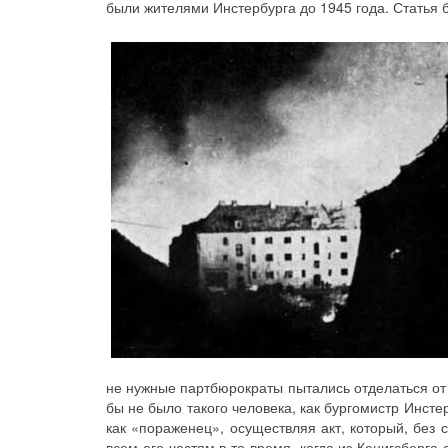
были жителями Инстербурга до 1945 года. Статья 
не нужные партбюрократы пытались отделаться от
бы не было такого человека, как бургомистр Инст
как «пораженец», осуществляя акт, который, без 
всем его частям в то время, когда из Кенигсберга