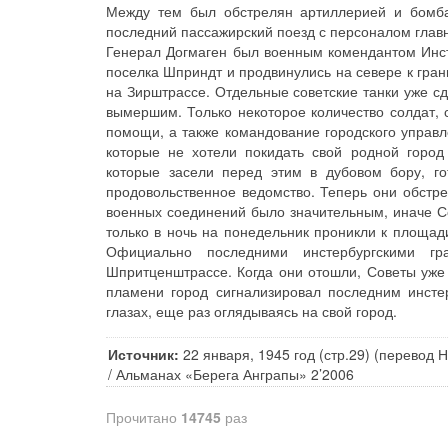
Между тем был обстрелян артиллерией и бомба
последний пассажирский поезд с персоналом главн
Генерал Догмаген был военным комендантом Инсте
поселка Шприндт и продвинулись на севере к гран
на Зирштрассе. Отдельные советские танки уже с
вымершим. Только некоторое количество солдат, 
помощи, а также командование городского управл
которые не хотели покидать свой родной город 
которые засели перед этим в дубовом бору, го
продовольственное ведомство. Теперь они обстре
военных соединений было значительным, иначе Со
только в ночь на понедельник проникли к площад
Официально последними инстербургскими гр
Шпритценштрассе. Когда они отошли, Советы уж
пламени город сигнализировал последним инст
глазах, еще раз оглядываясь на свой город.
Источник:
22 января, 1945 год (стр.29) (перевод 
/ Альманах «Берега Анграпы» 2’2006
Прочитано
14745
раз