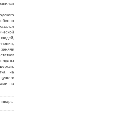
равился
одского
собенно
казался
ической
 людей,
лчения,
 заняли
статков
солдаты
церкви.
тка на
ещущего
зами на
 январь