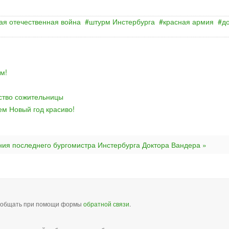
ая отечественная война
штурм Инстербурга
красная армия
д
м!
йство сожительницы
ем Новый год красиво!
ия последнего бургомистра Инстербурга Доктора Вандера »
сообщать при помощи формы
обратной связи
.