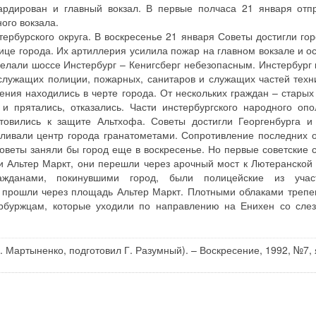
рдирован и главный вокзал. В первые полчаса 21 января отп
ого вокзала.
рбурского округа. В воскресенье 21 января Советы достигли гор
ице города. Их артиллерия усилила пожар на главном вокзале и о
делали шоссе Инстербург – Кенигсберг небезопасным. Инстербург 
служащих полиции, пожарных, санитаров и служащих частей техн
ения находились в черте города. От нескольких граждан – старых
и прятались, отказались. Части инстербургского народного опо
товились к защите Альтхофа. Советы достигли Георгенбурга и
ливали центр города гранатометами. Сопротивление последних о
веты заняли бы город еще в воскресенье. Но первые советские 
и Альтер Маркт, они перешли через арочный мост к Лютеранской 
ажданами, покинувшими город, были полицейские из учас
е прошли через площадь Альтер Маркт. Плотными облаками треп
ербуржцам, которые уходили по направлению на Енихен со сле
Н. Мартыненко, подготовил Г. Разумный). – Воскресение, 1992, №7,