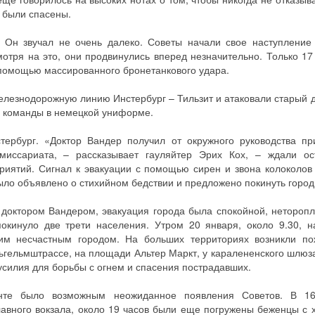
 были спасены.
. Он звучал не очень далеко. Советы начали свое наступление
отря на это, они продвинулись вперед незначительно. Только 17
помощью массированного бронетанкового удара.
лезнодорожную линию Инстербург – Тильзит и атаковали старый 
е команды в немецкой униформе.
ербург. «Доктор Вандер получил от окружного руководства пр
омиссариата, – рассказывает гауляйтер Эрих Кох, – ждали ос
риятий. Сигнал к эвакуации с помощью сирен и звона колоколов
ло объявлено о стихийном бедствии и предложено покинуть город
доктором Вандером, эвакуация города была спокойной, неторопл
покинуло две трети населения. Утром 20 января, около 9.30, н
им несчастным городом. На больших территориях возникли п
ьгельмштрассе, на площади Альтер Маркт, у каралененского шлюз
силия для борьбы с огнем и спасения пострадавших.
нте было возможным неожиданное появления Советов. В 16
авного вокзала, около 19 часов были еще погружены беженцы с х