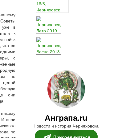
 нашему
Советы
и уже в
упили к
м войск
 что во
ледними
деры, с
женные
родную
кам не
 ценой
 боевую
где они
да.
 никому
Анграпа.ru
 И если
исковал
Новости и история Черняховска
рода по
Присоединиться
аться от