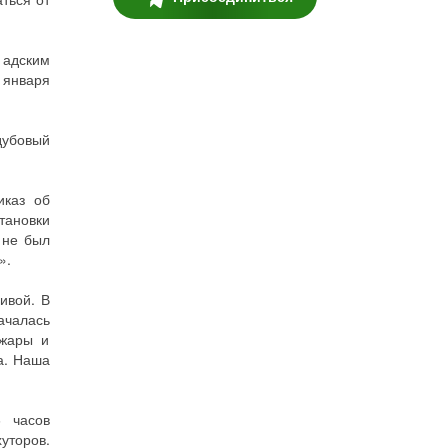
 адским
 января
дубовый
иказ об
тановки
 не был
».
ивой. В
ачалась
ожары и
а. Наша
 часов
уторов.