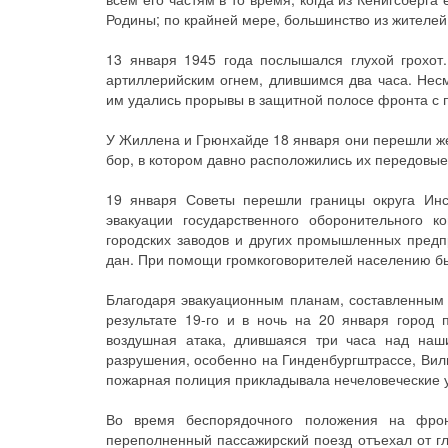
Родины; по крайней мере, большинство из жителей
13 января 1945 года послышался глухой грохот
артиллерийским огнем, длившимся два часа. Несм
им удались прорывы в защитной полосе фронта с 
У Жиллена и Грюнхайде 18 января они перешли же
бор, в котором давно расположились их передовы
19 января Советы перешли границы округа Инст
эвакуации государственного оборонительного к
городских заводов и других промышленных предп
дан. При помощи громкоговорителей населению бы
Благодаря эвакуационным планам, составленным 
результате 19-го и в ночь на 20 января город 
воздушная атака, длившаяся три часа над наш
разрушения, особенно на Гинденбургштрассе, Вил
пожарная полиция прикладывала нечеловеческие у
Во время беспорядочного положения на фро
переполненный пассажирский поезд отъехал от гл