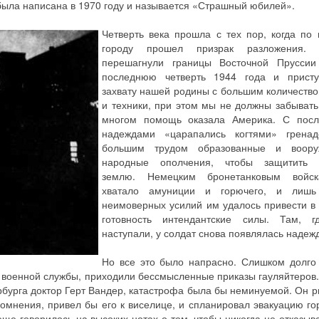
была написана в 1970 году и называется «Страшный юбилей».
Четверть века прошла с тех пор, когда по
городу прошел призрак разложения. 
перешагнули границы Восточной Прусси
последнюю четверть 1944 года и прист
захвату нашей родины с большим количество
и техники, при этом мы не должны забывать,
многом помощь оказала Америка. С пос
надеждами «царапались когтями» грена
большим трудом образованные и воору
народные ополчения, чтобы защитить 
землю. Немецким бронетанковым войс
хватало амуниции и горючего, и лишь
неимоверных усилий им удалось привести в
готовность интендантские силы. Там, 
наступали, у солдат снова появлялась надеж
Но все это было напрасно. Слишком долго
 военной службы, приходили бессмысленные приказы гауляйтеров.
ербурга доктор Герт Вандер, катастрофа была бы неминуемой. Он р
сомнения, привел бы его к виселице, и спланировал эвакуацию го
 еще говорилось на высоких нотах о том, чтобы никогда не отказыв