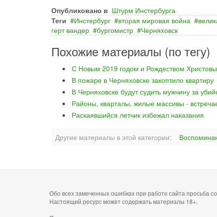
Опубликовано в
Штурм Инстербурга
Теги
Инстербург
вторая мировая война
велик
герт вандер
бургомистр
Черняховск
Похожие материалы (по тегу)
С Новым 2019 годом и Рождеством Христовы
В пожаре в Черняховске закоптило квартиру
В Черняховске будут судить мужчину за уби
Районы, кварталы, жилые массивы - встреча
Раскаявшийся летчик избежал наказания
Другие материалы в этой категории:
Воспоминан
Обо всех замеченных ошибках при работе сайта просьба 
Настоящий ресурс может содержать материалы 18+.